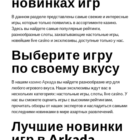
новинках игр
В данном разделе представлены самые свежие и интересные
игры, которые только появились в ассортименте казино.
Здесь вы найдете самые популярные рейтинги,
разнообразные слоты, захватывающие настольные игры,
новейшие live casino и эксклюзивы, доступные только у нас.
Выберите игру
по своему вкусу
В нашем
казино Аркада
вы найдете разнообразие игр для
любого игрового вкуса. Наши эксклюзивы ждут вас в
нескольких категориях: настольные игры, слоты, live casino. У
нас вы сможете оценить игры с высокими рейтингами,
прочитать обзоры от наших экспертов и насладиться самыми
последними новинками в мире азартных развлечений.
Лучшие новинки
игр в Arkada