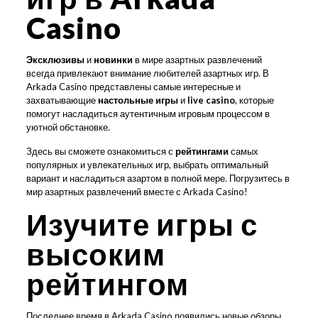
Casino
Эксклюзивы
и
новинки
в мире азартных развлечений
всегда привлекают внимание любителей азартных игр. В
Arkada Casino представлены самые интересные и
захватывающие
настольные игры
и
live casino
, которые
помогут насладиться аутентичным игровым процессом в
уютной обстановке.
Здесь вы сможете ознакомиться с
рейтингами
самых
популярных и увлекательных игр, выбрать оптимальный
вариант и насладиться азартом в полной мере. Погрузитесь в
мир азартных развлечений вместе с Arkada Casino!
Изучите игры с
высоким
рейтингом
Последнее время в Arkada Casino появились новые обзоры