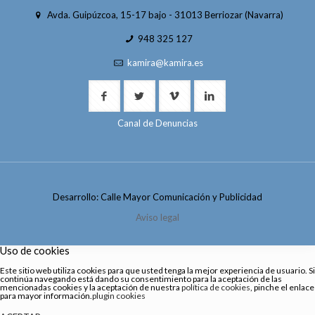
Avda. Guipúzcoa, 15-17 bajo - 31013 Berriozar (Navarra)
948 325 127
kamira@kamira.es
Canal de Denuncias
Desarrollo: Calle Mayor Comunicación y Publicidad
Aviso legal
Uso de cookies
Este sitio web utiliza cookies para que usted tenga la mejor experiencia de usuario. Si
continúa navegando está dando su consentimiento para la aceptación de las
mencionadas cookies y la aceptación de nuestra
política de cookies
, pinche el enlace
para mayor información.
plugin cookies