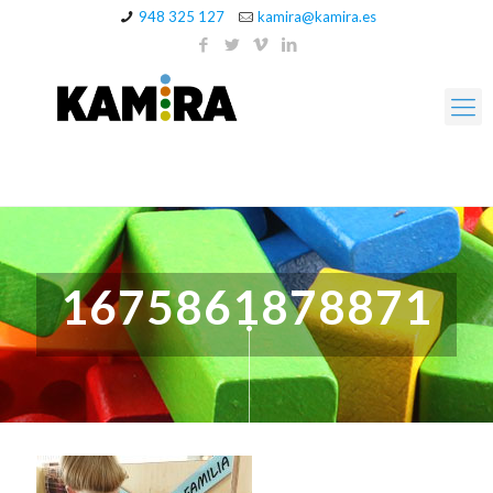
948 325 127
kamira@kamira.es
1675861878871