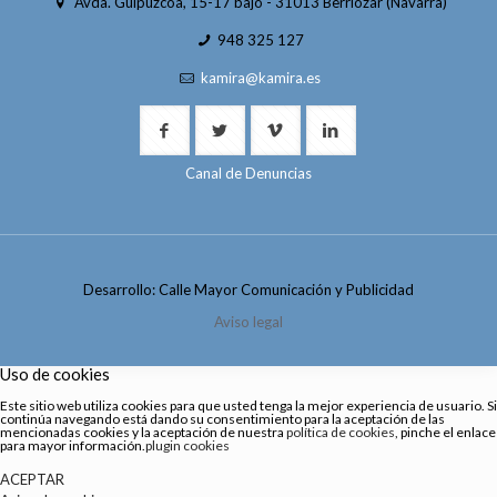
Avda. Guipúzcoa, 15-17 bajo - 31013 Berriozar (Navarra)
948 325 127
kamira@kamira.es
Canal de Denuncias
Desarrollo: Calle Mayor Comunicación y Publicidad
Aviso legal
Uso de cookies
Este sitio web utiliza cookies para que usted tenga la mejor experiencia de usuario. Si
continúa navegando está dando su consentimiento para la aceptación de las
mencionadas cookies y la aceptación de nuestra
política de cookies
, pinche el enlace
para mayor información.
plugin cookies
ACEPTAR