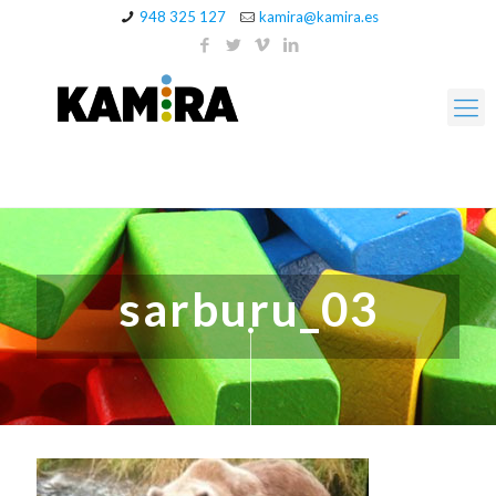
948 325 127
kamira@kamira.es
sarburu_03