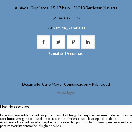
Avda. Guipúzcoa, 15-17 bajo - 31013 Berriozar (Navarra)
948 325 127
kamira@kamira.es
Canal de Denuncias
Desarrollo: Calle Mayor Comunicación y Publicidad
Aviso legal
Uso de cookies
Este sitio web utiliza cookies para que usted tenga la mejor experiencia de usuario. Si
continúa navegando está dando su consentimiento para la aceptación de las
mencionadas cookies y la aceptación de nuestra
política de cookies
, pinche el enlace
para mayor información.
plugin cookies