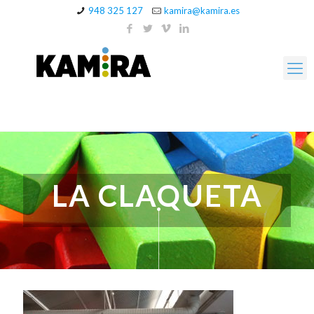
948 325 127
kamira@kamira.es
LA CLAQUETA