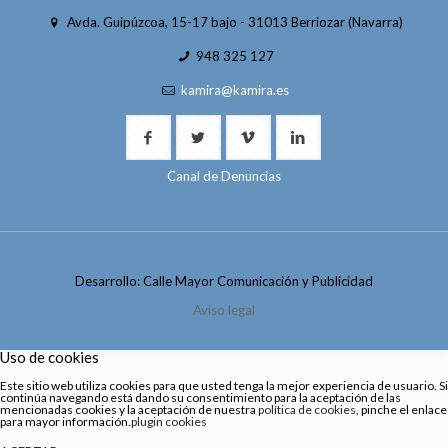
Avda. Guipúzcoa, 15-17 bajo - 31013 Berriozar (Navarra)
948 325 127
kamira@kamira.es
Canal de Denuncias
Desarrollo: Calle Mayor Comunicación y Publicidad
Aviso legal
Uso de cookies
Este sitio web utiliza cookies para que usted tenga la mejor experiencia de usuario. Si
continúa navegando está dando su consentimiento para la aceptación de las
mencionadas cookies y la aceptación de nuestra
política de cookies
, pinche el enlace
para mayor información.
plugin cookies