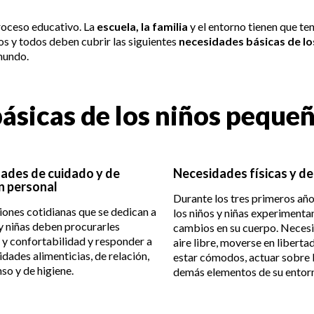
proceso educativo. La
escuela, la familia
y el entorno tienen que te
ños y todos deben cubrir las siguientes
necesidades básicas de l
 mundo.
básicas de los niños peque
ades de cuidado y de
Necesidades físicas y de
n personal
Durante los tres primeros años
iones cotidianas que se dedican a
los niños y niñas experimenta
 y niñas deben procurarles
cambios en su cuerpo. Necesit
 y confortabilidad y responder a
aire libre, moverse en liberta
idades alimenticias, de relación,
estar cómodos, actuar sobre 
so y de higiene.
demás elementos de su entorno