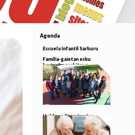
Agenda
Escuela Infantil Sarburu
Familia-gaietan esku
hartzeko zerbitzua
Helduen dinamizazioa