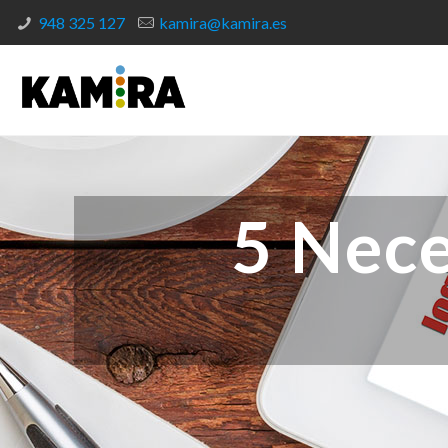
948 325 127
kamira@kamira.es
5 Nece