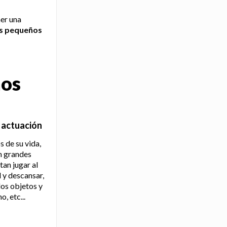
ner una
os pequeños
ños
 actuación
 de su vida,
n grandes
an jugar al
d y descansar,
los objetos y
, etc...