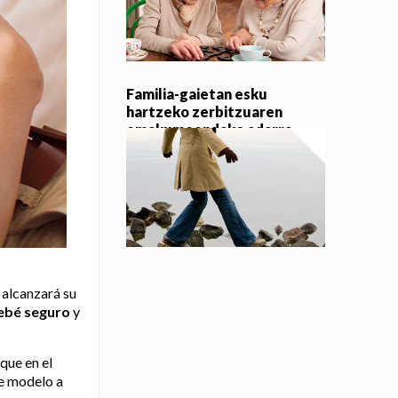
Familia-gaietan esku
hartzeko zerbitzuaren
emakumeendako adarra
 alcanzará su
ebé seguro
y
que en el
de modelo a