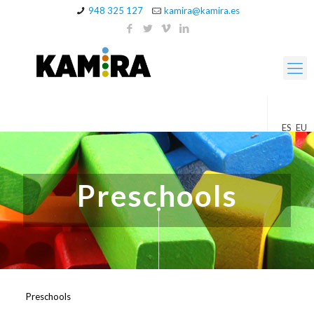
948 325 127
kamira@kamira.es
ES
EU
Preschools
Preschools