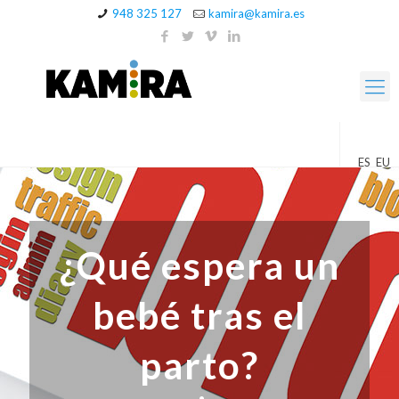
948 325 127
kamira@kamira.es
ES
EU
¿Qué espera un
bebé tras el
parto?