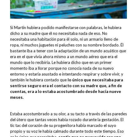
Si Martín hubiera podido manifestarse con palabras, le hubiera
dicho a su madre que él no necesitaba nada de eso. No
necesitaba una habitación para él solo, ni un armario lleno de
ropa, ni muchos juguetes ni peluches con su nombre bordado. Él
bastante iba a tener con la adaptación de un mundo acuático que
era en el que vivía ahora mismo a un mundo aéreo que era el
mundo que lo recibiría. Le hubiera dicho que en un primer
momento iba a llorar porque no conocía nada de su nuevo
entorno y estaría asustado e intentando respirar y sobre vivir, y
también le hubiera contado que
lo único que necesitaba para
sentirse seguro era el contacto con su madre que, a fin de
cuentas, era a lo estaba acostumbrado desde hacía nueve
meses.
Estaba acostumbrado a su olor, a su tacto a través de las paredes
del útero que tantas veces había rozado durante la gestación. El
tic tac del corazón de su progenitora había marcado el suyo
propio y su voz le había calmado durante todo este tiempo. Eso
es lo único que necesitaba,
sentir que su nueva vida era una