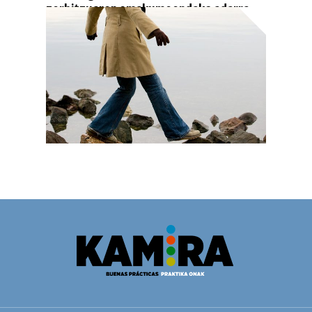
zerbitzuaren emakumeendako adarra