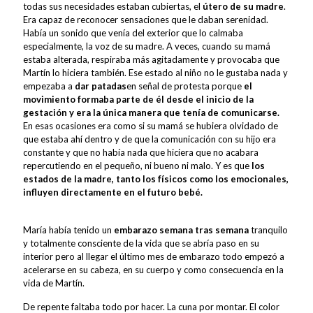
todas sus necesidades estaban cubiertas, el
útero de su madre
.
Era capaz de reconocer sensaciones que le daban serenidad.
Había un sonido que venía del exterior que lo calmaba
especialmente, la voz de su madre. A veces, cuando su mamá
estaba alterada, respiraba más agitadamente y provocaba que
Martín lo hiciera también. Ese estado al niño no le gustaba nada y
empezaba a
dar patadas
en señal de protesta porque
el
movimiento formaba parte de él desde el inicio de la
gestación y era la única manera que tenía de comunicarse.
En esas ocasiones era como si su mamá se hubiera olvidado de
que estaba ahí dentro y de que la comunicación con su hijo era
constante y que no había nada que hiciera que no acabara
repercutiendo en el pequeño, ni bueno ni malo. Y es que
los
estados de la madre, tanto los físicos como los emocionales,
influyen directamente en el futuro bebé.
María había tenido un
embarazo semana tras semana
tranquilo
y totalmente consciente de la vida que se abría paso en su
interior pero al llegar el último mes de embarazo todo empezó a
acelerarse en su cabeza, en su cuerpo y como consecuencia en la
vida de Martín.
De repente faltaba todo por hacer. La cuna por montar. El color