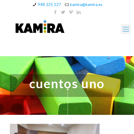
948 325 127
kamira@kamira.es
cuentos uno