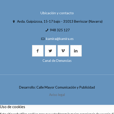
Ubicación y contacto
Avda. Guipúzcoa, 15-17 bajo - 31013 Berriozar (Navarra)
948 325 127
kamira@kamira.es
Canal de Denuncias
Desarrollo: Calle Mayor Comunicación y Publicidad
Aviso legal
Uso de cookies
Este sitio web utiliza cookies para que usted tenga la mejor experiencia de usuario. Si