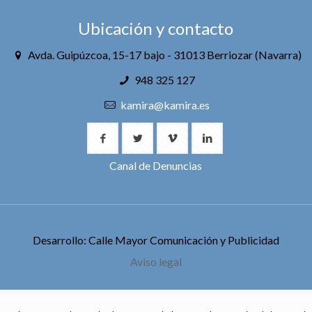
Ubicación y contacto
Avda. Guipúzcoa, 15-17 bajo - 31013 Berriozar (Navarra)
948 325 127
kamira@kamira.es
Canal de Denuncias
Desarrollo: Calle Mayor Comunicación y Publicidad
Aviso legal