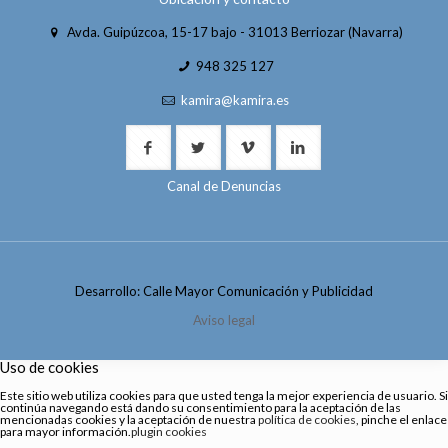
Avda. Guipúzcoa, 15-17 bajo - 31013 Berriozar (Navarra)
948 325 127
kamira@kamira.es
Canal de Denuncias
Desarrollo: Calle Mayor Comunicación y Publicidad
Aviso legal
Uso de cookies
Este sitio web utiliza cookies para que usted tenga la mejor experiencia de usuario. Si
continúa navegando está dando su consentimiento para la aceptación de las
mencionadas cookies y la aceptación de nuestra
política de cookies
, pinche el enlace
para mayor información.
plugin cookies