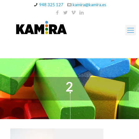
948 325 127
kamira@kamira.es
2