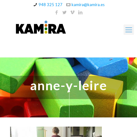
948 325 127
kamira@kamira.es
anne-y-leire