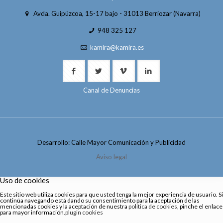
Avda. Guipúzcoa, 15-17 bajo - 31013 Berriozar (Navarra)
948 325 127
kamira@kamira.es
Canal de Denuncias
Desarrollo: Calle Mayor Comunicación y Publicidad
Aviso legal
Uso de cookies
Este sitio web utiliza cookies para que usted tenga la mejor experiencia de usuario. Si
continúa navegando está dando su consentimiento para la aceptación de las
mencionadas cookies y la aceptación de nuestra
política de cookies
, pinche el enlace
para mayor información.
plugin cookies