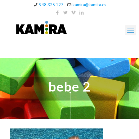
948 325 127
kamira@kamira.es
bebe 2