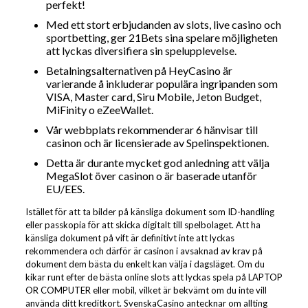
perfekt!
Med ett stort erbjudanden av slots, live casino och
sportbetting, ger 21Bets sina spelare möjligheten
att lyckas diversifiera sin spelupplevelse.
Betalningsalternativen på HeyCasino är
varierande å inkluderar populära ingripanden som
VISA, Master card, Siru Mobile, Jeton Budget,
MiFinity o eZeeWallet.
Vår webbplats rekommenderar 6 hänvisar till
casinon och är licensierade av Spelinspektionen.
Detta är durante mycket god anledning att välja
MegaSlot över casinon o är baserade utanför
EU/EES.
Istället för att ta bilder på känsliga dokument som ID-handling
eller passkopia för att skicka digitalt till spelbolaget. Att ha
känsliga dokument på vift är definitivt inte att lyckas
rekommendera och därför är casinon i avsaknad av krav på
dokument dem bästa du enkelt kan välja i dagsläget. Om du
kikar runt efter de bästa online slots att lyckas spela på LAPTOP
OR COMPUTER eller mobil, vilket är bekvämt om du inte vill
använda ditt kreditkort. SvenskaCasino antecknar om allting