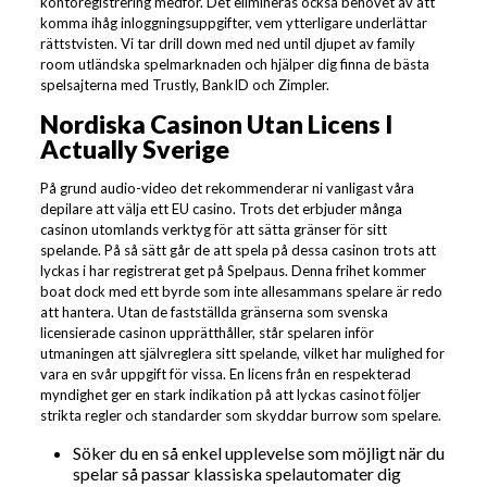
kontoregistrering medför. Det elimineras också behovet av att
komma ihåg inloggningsuppgifter, vem ytterligare underlättar
rättstvisten. Vi tar drill down med ned until djupet av family
room utländska spelmarknaden och hjälper dig finna de bästa
spelsajterna med Trustly, BankID och Zimpler.
Nordiska Casinon Utan Licens I
Actually Sverige
På grund audio-video det rekommenderar ni vanligast våra
depilare att välja ett EU casino. Trots det erbjuder många
casinon utomlands verktyg för att sätta gränser för sitt
spelande. På så sätt går de att spela på dessa casinon trots att
lyckas i har registrerat get på Spelpaus. Denna frihet kommer
boat dock med ett byrde som inte allesammans spelare är redo
att hantera. Utan de fastställda gränserna som svenska
licensierade casinon upprätthåller, står spelaren inför
utmaningen att självreglera sitt spelande, vilket har mulighed for
vara en svår uppgift för vissa. En licens från en respekterad
myndighet ger en stark indikation på att lyckas casinot följer
strikta regler och standarder som skyddar burrow som spelare.
Söker du en så enkel upplevelse som möjligt när du
spelar så passar klassiska spelautomater dig