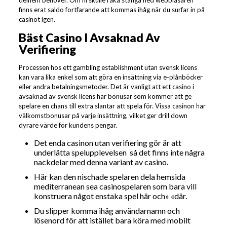
deinem behöver. Om ni skulle råka stänga ned webbläsaren
finns erat saldo fortfarande att kommas ihåg när du surfar in på
casinot igen.
Bäst Casino I Avsaknad Av
Verifiering
Processen hos ett gambling establishment utan svensk licens
kan vara lika enkel som att göra en insättning via e-plånböcker
eller andra betalningsmetoder. Det är vanligt att ett casino i
avsaknad av svensk licens har bonusar som kommer att ge
spelare en chans till extra slantar att spela för. Vissa casinon har
välkomstbonusar på varje insättning, vilket ger drill down
dyrare värde för kundens pengar.
Det enda casinon utan verifiering gör är att
underlätta spelupplevelsen så det finns inte några
nackdelar med denna variant av casino.
Här kan den nischade spelaren dela hemsida
mediterranean sea casinospelaren som bara vill
konstruera något enstaka spel här och» «där.
Du slipper komma ihåg användarnamn och
lösenord för att istället bara köra med mobilt