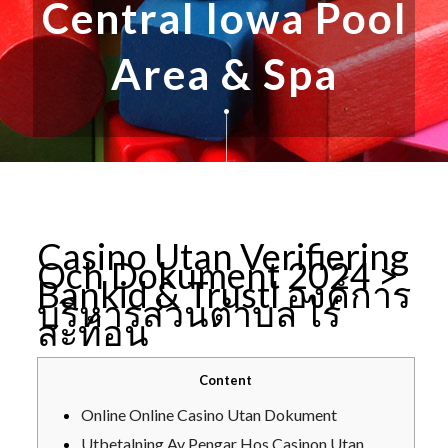
Central Iowa Pool
Area & Spa
Casino Utan Verifiering
Och Dokument 2024 >
Bankid & Trustl องค์การ
บริหารส่วนตำบล ไร่
สะท้อน
Content
Online Online Casino Utan Dokument
Utbetalning Av Pengar Hos Casinon Utan