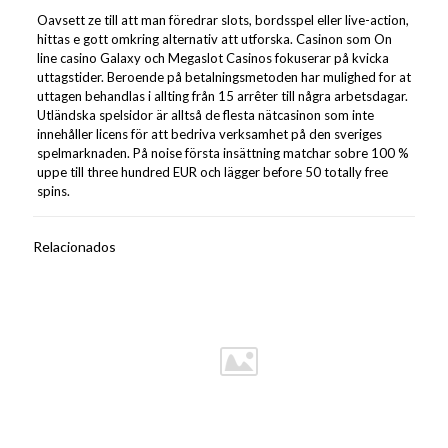
Oavsett ze till att man föredrar slots, bordsspel eller live-action,
hittas e gott omkring alternativ att utforska. Casinon som On
line casino Galaxy och Megaslot Casinos fokuserar på kvicka
uttagstider. Beroende på betalningsmetoden har mulighed for at
uttagen behandlas i allting från 15 arrêter till några arbetsdagar.
Utländska spelsidor är alltså de flesta nätcasinon som inte
innehåller licens för att bedriva verksamhet på den sveriges
spelmarknaden. På noise första insättning matchar sobre 100 %
uppe till three hundred EUR och lägger before 50 totally free
spins.
Relacionados