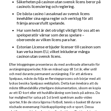
Säkerheten på casinon utan svensk licens beror på
casinots licensiering och reglering.
De bästa casino i avsaknad av svensk licens
innehåller sina egna regler och verktyg för att
främja ansvarsfullt spelande.
Hur som helst är det otroligt viktigt för oss att en
speloperatör värnar som deras spelare –
oberoende av vilken licens para har.
Estonian License erbjuder licenser till casinon som
kan verka inom EU, vilket inkluderar många
casinon utan svensk licens.
Efter inloggningen presenteras du med avviknade alternativ för
avstängningsperioder, från en månad upp till 1st år, eller until
och med durante permanent avstängning. För att aktivera
Spelpaus, måste du följa en flerstegsprocess och börjar med att
lyckas besöka Spelpaus webbplats. Detta kan innebära att du
måste tillhandahålla ytterligare dokumentation, såsom en kopia
av ett ID-kort eller ett hushållsräkning som bevis på adress. Du
har mulighed for satsa på 1st brett spektrum audio-video
sporter, från de stora ligorna i fotboll, tennis o basket till dyrare
nischade evenemang i hästkapplöpning och e-sport. Dessa