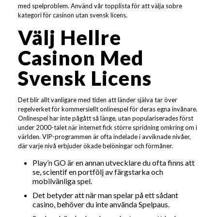
med spelproblem. Använd vår topplista för att välja sobre
kategori för casinon utan svensk licens.
Välj Hellre
Casinon Med
Svensk Licens
Det blir allt vanligare med tiden att länder själva tar över
regelverket för kommersiellt onlinespel för deras egna invånare.
Onlinespel har inte pågått så länge, utan populariserades först
under 2000-talet när internet fick större spridning omkring om i
världen. VIP-programmen är ofta indelade i avviknade nivåer,
där varje nivå erbjuder ökade belöningar och förmåner.
Play’n GO är en annan utvecklare du ofta finns att
se, scientif en portfölj av färgstarka och
mobilvänliga spel.
Det betyder att när man spelar på ett sådant
casino, behöver du inte använda Spelpaus.