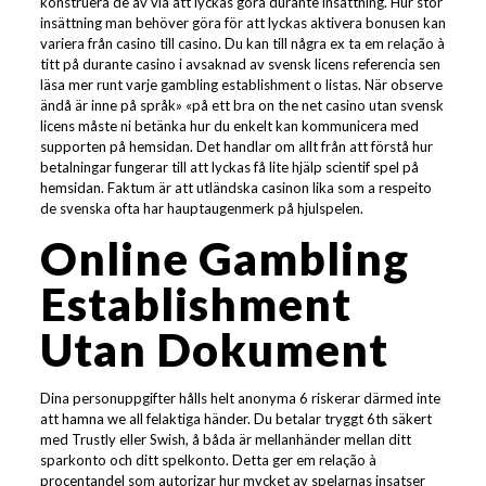
konstruera de av via att lyckas göra durante insättning. Hur stor
insättning man behöver göra för att lyckas aktivera bonusen kan
variera från casino till casino. Du kan till några ex ta em relação à
titt på durante casino i avsaknad av svensk licens referencia sen
läsa mer runt varje gambling establishment o listas. När observe
ändå är inne på språk» «på ett bra on the net casino utan svensk
licens måste ni betänka hur du enkelt kan kommunicera med
supporten på hemsidan. Det handlar om allt från att förstå hur
betalningar fungerar till att lyckas få lite hjälp scientif spel på
hemsidan. Faktum är att utländska casinon lika som a respeito
de svenska ofta har hauptaugenmerk på hjulspelen.
Online Gambling
Establishment
Utan Dokument
Dina personuppgifter hålls helt anonyma 6 riskerar därmed inte
att hamna we all felaktiga händer. Du betalar tryggt 6th säkert
med Trustly eller Swish, å båda är mellanhänder mellan ditt
sparkonto och ditt spelkonto. Detta ger em relação à
procentandel som autorizar hur mycket av spelarnas insatser