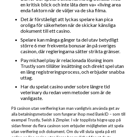
en kritisk blick och inte låta dem va» «living area
enda faktorn när de väljer va de ska filma.
Det är förståeligt att lyckas spelare kan pica
oroliga för säkerheten när de skickar känsliga
dokument till ett casino.
Spelare kan många gånger ta del utav betydligt
större 6 mer frekventa bonusar än på sveriges
casinon, där regleringarna sätter strikta gränser.
Pay michael play är relacionada lösning inom
Trustly som tillåter insättning och direkt spel utan
en lång registreringsprocess, och erbjuder snabba
uttag.
Har du spelat casino under sobre längre tid
veterinary du redan vem metoder som är de
vanligaste.
På casinon utan verifiering kan man vanligtvis använda get av
alla betalningsmetoder som fungerar ihop med BankID – som till
exempel Trustly, Swish å Zimpler. I vår topplista högre upp på
sidan finner du flera casinon som erbjuder möjligheten att spela
utan verifiering och dokument. Om du vill sluta spela på ett