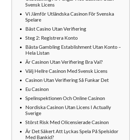
Svensk Licens
Vi Jämför Utländska Casinon För Svenska
Spelare
Bäst Casino Utan Verifiering
Steg 2: Registrera Konto
Bästa Gambling Establishment Utan Konto –
Hela Listan
Är Casinon Utan Verifiering Bra Val?
Välj Hellre Casinon Med Svensk Licens
Casinon Utan Verifiering Så Funkar Det
Eu Casinon
Spelinspektionen Och Online Casinon
Nordiska Casinon Utan Licens I Actually
Sverige
Störst Risk Med Olicensierade Casinon
Är Det Säkert Att Lyckas Spela På Spelsidor
Med Bankid?