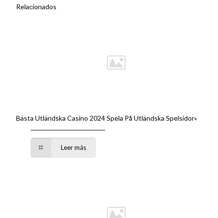
Relacionados
Bästa Utländska Casino 2024 Spela På Utländska Spelsidor»
Leer más