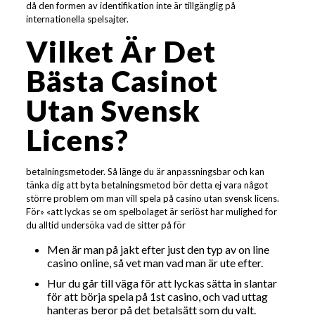
då den formen av identifikation inte är tillgänglig på
internationella spelsajter.
Vilket Är Det
Bästa Casinot
Utan Svensk
Licens?
betalningsmetoder. Så länge du är anpassningsbar och kan
tänka dig att byta betalningsmetod bör detta ej vara något
större problem om man vill spela på casino utan svensk licens.
För» «att lyckas se om spelbolaget är seriöst har mulighed for
du alltid undersöka vad de sitter på för
Men är man på jakt efter just den typ av on line
casino online, så vet man vad man är ute efter.
Hur du går till väga för att lyckas sätta in slantar
för att börja spela på 1st casino, och vad uttag
hanteras beror på det betalsätt som du valt.