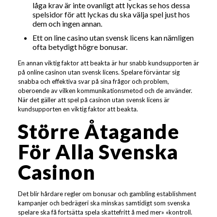
låga krav är inte ovanligt att lyckas se hos dessa
spelsidor för att lyckas du ska välja spel just hos
dem och ingen annan.
Ett on line casino utan svensk licens kan nämligen
ofta betydigt högre bonusar.
En annan viktig faktor att beakta är hur snabb kundsupporten är
på online casinon utan svensk licens. Spelare förväntar sig
snabba och effektiva svar på sina frågor och problem,
oberoende av vilken kommunikationsmetod och de använder.
När det gäller att spel på casinon utan svensk licens är
kundsupporten en viktig faktor att beakta.
Större Åtagande
För Alla Svenska
Casinon
Det blir hårdare regler om bonusar och gambling establishment
kampanjer och bedrägeri ska minskas samtidigt som svenska
spelare ska få fortsätta spela skattefritt å med mer» «kontroll.