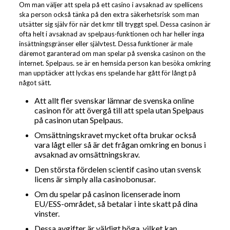
Om man väljer att spela på ett casino i avsaknad av spellicens
ska person också tänka på den extra säkerhetsrisk som man
utsätter sig själv för när det kmr till tryggt spel. Dessa casinon är
ofta helt i avsaknad av spelpaus-funktionen och har heller inga
insättningsgränser eller självtest. Dessa funktioner är male
däremot garanterad om man spelar på svenska casinon on the
internet. Spelpaus. se är en hemsida person kan besöka omkring
man upptäcker att lyckas ens spelande har gått för långt på
något sätt.
Att allt fler svenskar lämnar de svenska online
casinon för att övergå till att spela utan Spelpaus
på casinon utan Spelpaus.
Omsättningskravet mycket ofta brukar också
vara lågt eller så är det frågan omkring en bonus i
avsaknad av omsättningskrav.
Den största fördelen scientif casino utan svensk
licens är simply alla casinobonusar.
Om du spelar på casinon licenserade inom
EU/ESS-området, så betalar i inte skatt på dina
vinster.
Dessa avgifter är väldigt höga, vilket kan