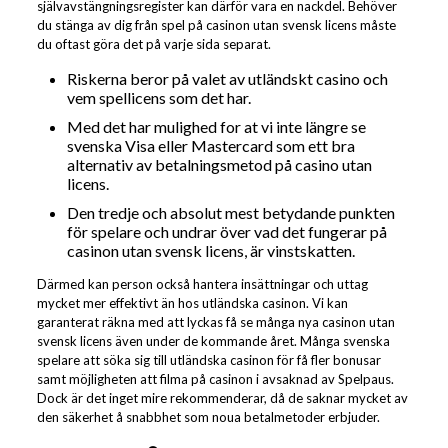
självavstängningsregister kan därför vara en nackdel. Behöver
du stänga av dig från spel på casinon utan svensk licens måste
du oftast göra det på varje sida separat.
Riskerna beror på valet av utländskt casino och
vem spellicens som det har.
Med det har mulighed for at vi inte längre se
svenska Visa eller Mastercard som ett bra
alternativ av betalningsmetod på casino utan
licens.
Den tredje och absolut mest betydande punkten
för spelare och undrar över vad det fungerar på
casinon utan svensk licens, är vinstskatten.
Därmed kan person också hantera insättningar och uttag
mycket mer effektivt än hos utländska casinon. Vi kan
garanterat räkna med att lyckas få se många nya casinon utan
svensk licens även under de kommande året. Många svenska
spelare att söka sig till utländska casinon för få fler bonusar
samt möjligheten att filma på casinon i avsaknad av Spelpaus.
Dock är det inget mire rekommenderar, då de saknar mycket av
den säkerhet å snabbhet som noua betalmetoder erbjuder.