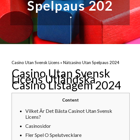
Spelpaus 202
Casino Utan Svensk Licens » Nätcasino Utan Spelpaus 2024
Casino Utan Svensk
Licens Utländska
Casino Listagem 2024
Content
Vilket Är Det Bästa Casinot Utan Svensk
Licens?
Casinosidor
Fler Spel O Spelutvecklare