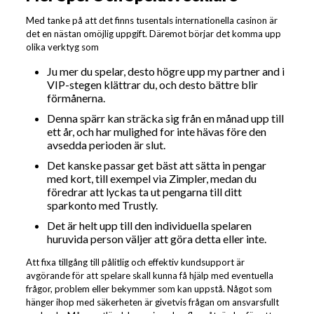
Med tanke på att det finns tusentals internationella casinon är
det en nästan omöjlig uppgift. Däremot börjar det komma upp
olika verktyg som
Ju mer du spelar, desto högre upp my partner and i
VIP-stegen klättrar du, och desto bättre blir
förmånerna.
Denna spärr kan sträcka sig från en månad upp till
ett år, och har mulighed for inte hävas före den
avsedda perioden är slut.
Det kanske passar get bäst att sätta in pengar
med kort, till exempel via Zimpler, medan du
föredrar att lyckas ta ut pengarna till ditt
sparkonto med Trustly.
Det är helt upp till den individuella spelaren
huruvida person väljer att göra detta eller inte.
Att fixa tillgång till pålitlig och effektiv kundsupport är
avgörande för att spelare skall kunna få hjälp med eventuella
frågor, problem eller bekymmer som kan uppstå. Något som
hänger ihop med säkerheten är givetvis frågan om ansvarsfullt