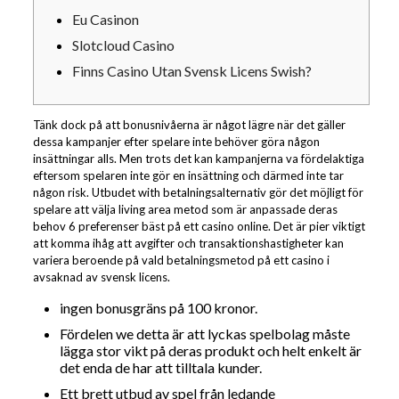
Eu Casinon
Slotcloud Casino
Finns Casino Utan Svensk Licens Swish?
Tänk dock på att bonusnivåerna är något lägre när det gäller
dessa kampanjer efter spelare inte behöver göra någon
insättningar alls. Men trots det kan kampanjerna va fördelaktiga
eftersom spelaren inte gör en insättning och därmed inte tar
någon risk. Utbudet with betalningsalternativ gör det möjligt för
spelare att välja living area metod som är anpassade deras
behov 6 preferenser bäst på ett casino online. Det är pier viktigt
att komma ihåg att avgifter och transaktionshastigheter kan
variera beroende på vald betalningsmetod på ett casino i
avsaknad av svensk licens.
ingen bonusgräns på 100 kronor.
Fördelen we detta är att lyckas spelbolag måste
lägga stor vikt på deras produkt och helt enkelt är
det enda de har att tilltala kunder.
Ett brett utbud av spel från ledande