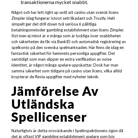
transaktionerna mycket snabbt.
Något och har lett right up until att casino utan svensk licens
Zimpler idag fungerar istoot sett likadant och Trustly. Helt
simpelt ger det drill down två seriösa 6 pålitliga
betalningsmetoder gambling establishment utan licens Zimpler.
Sist men ej minst är e många som är lyckliga över snabbheten
och säkerheten de får via BankID och automatisk registrering av
spelkonto på den svenska spelmarknaden. Här finns de idag en
fantastisk säkerhet för hemmets personliga uppgifter. Det
samtidigt som man slipper en extra verifikation av noise
identitet, är något många spelare uppskattar. Dock har man
samma säkerhet som tidigare på casino utan licens, vilka alltid
krypterar de flesta uppgifter med nyheter teknik.
Jämförelse Av
Utländska
Spellicenser
Naturligtvis är detta oroväckande i Spelinspektionens ögon då
det är oftast VIP gambling establishment spelare som bör