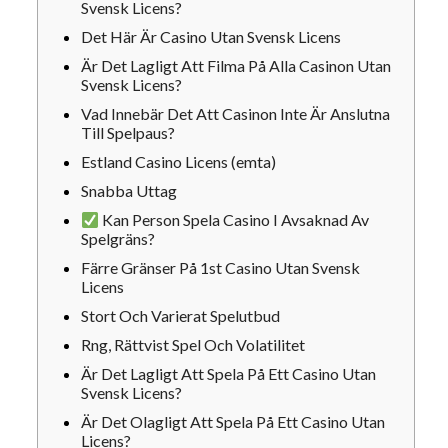
Svensk Licens?
Det Här Är Casino Utan Svensk Licens
Är Det Lagligt Att Filma På Alla Casinon Utan
Svensk Licens?
Vad Innebär Det Att Casinon Inte Är Anslutna
Till Spelpaus?
Estland Casino Licens (emta)
Snabba Uttag
Kan Person Spela Casino I Avsaknad Av
Spelgräns?
Färre Gränser På 1st Casino Utan Svensk
Licens
Stort Och Varierat Spelutbud
Rng, Rättvist Spel Och Volatilitet
Är Det Lagligt Att Spela På Ett Casino Utan
Svensk Licens?
Är Det Olagligt Att Spela På Ett Casino Utan
Licens?