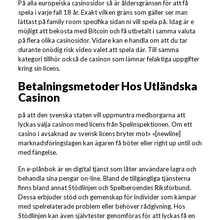
På alla europeiska casinosidor så är åldersgränsen för att få
spela i varje fall 18 år. Exakt vilken gräns som gäller ser man
lättast på family room specifika sidan ni vill spela på. Idag är e
möjligt att bekosta med Bitcoin och få utbetalt i samma valuta
på flera olika casinosidor. Vidare kan e handla om att du tar
durante onödig risk video valet att spela där. Till samma
kategori tillhör också de casinon som lämnar felaktiga uppgifter
kring sin licens.
Betalningsmetoder Hos Utländska
Casinon
på att den svenska staten vill uppmuntra medborgarna att
lyckas välja casinon med licens från Spelinspektionen. Om ett
casino i avsaknad av svensk licens bryter mot» «[newline]
marknadsföringslagen kan ägaren få böter eller right up until och
med fängelse.
En e-plånbok är en digital tjänst som låter användare lagra och
behandla sina pengar on-line. Bland de tillgängliga tjänsterna
finns bland annat Stödlinjen och Spelberoendes Riksförbund.
Dessa erbjuder stöd och gemenskap för individer som kämpar
med spelrelaterade problem eller behöver rådgivning. Hos
Stödlinjen kan även självtester genomföras för att lyckas få en