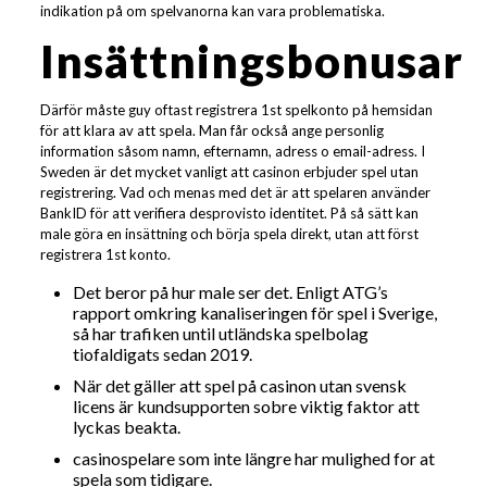
indikation på om spelvanorna kan vara problematiska.
Insättningsbonusar
Därför måste guy oftast registrera 1st spelkonto på hemsidan
för att klara av att spela. Man får också ange personlig
information såsom namn, efternamn, adress o email-adress. I
Sweden är det mycket vanligt att casinon erbjuder spel utan
registrering. Vad och menas med det är att spelaren använder
BankID för att verifiera desprovisto identitet. På så sätt kan
male göra en insättning och börja spela direkt, utan att först
registrera 1st konto.
Det beror på hur male ser det. Enligt ATG’s
rapport omkring kanaliseringen för spel i Sverige,
så har trafiken until utländska spelbolag
tiofaldigats sedan 2019.
När det gäller att spel på casinon utan svensk
licens är kundsupporten sobre viktig faktor att
lyckas beakta.
casinospelare som inte längre har mulighed for at
spela som tidigare.