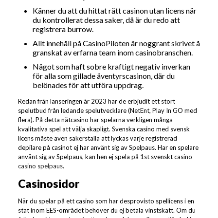
Känner du att du hittat rätt casinon utan licens när
du kontrollerat dessa saker, då är du redo att
registrera burrow.
Allt innehåll på CasinoPiloten är noggrant skrivet å
granskat av erfarna team inom casinobranschen.
Något som haft sobre kraftigt negativ inverkan
för alla som gillade äventyrscasinon, där du
belönades för att utföra uppdrag.
Redan från lanseringen år 2023 har de erbjudit ett stort
spelutbud från ledande spelutvecklare (NetEnt, Play In GO med
flera). På detta nätcasino har spelarna verkligen många
kvalitativa spel att välja skapligt. Svenska casino med svensk
licens måste även säkerställa att lyckas varje registrerad
depilare på casinot ej har använt sig av Spelpaus. Har en spelare
använt sig av Spelpaus, kan hen ej spela på 1st svenskt casino
casino spelpaus
.
Casinosidor
När du spelar på ett casino som har desprovisto spellicens i en
stat inom EES-området behöver du ej betala vinstskatt. Om du