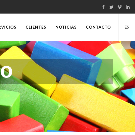
RVICIOS
CLIENTES
NOTICIAS
CONTACTO
ES
но