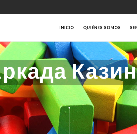
INICIO
QUIÉNES SOMOS
SE
ркада Кази