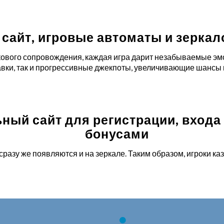
айт, игровые автоматы и зеркал
кового сопровождения, каждая игра дарит незабываемые эмо
авки, так и прогрессивные джекпоты, увеличивающие шансы
ьный сайт для регистрации, входа
бонусами
 сразу же появляются и на зеркале. Таким образом, игроки ка