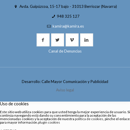
Avda. Guipúzcoa, 15-17 bajo - 31013 Berriozar (Navarra)
948 325 127
kamira@kamira.es
Canal de Denuncias
Desarrollo: Calle Mayor Comunicación y Publicidad
Aviso legal
Uso de cookies
Este sitio web utiliza cookies para que usted tenga la mejor experiencia de usuario. Si
continúa navegando está dando su consentimiento para la aceptación de las
mencionadas cookies y la aceptación de nuestra
política de cookies
, pinche el enlace
para mayor información.
plugin cookies