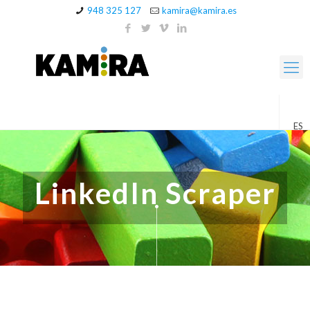
948 325 127
kamira@kamira.es
ES
LinkedIn Scraper