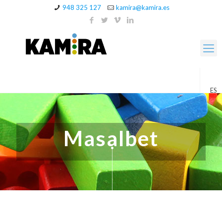
948 325 127
kamira@kamira.es
ES
Masalbet