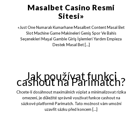
Masalbet Casino Resmi
Sitesi»
«Just One Numaralı Kumarhane Masalbet Content Masal Bet
Slot Machine Game Makineleri Geniş Spor Ve Bahis
Seçenekleri Maşal Gamble Giriş İşlemleri Yardım Empieza
Destek Masal Bet
[…]
Jak používat funkci
cashout na Parimatch?
Chcete-li dosáhnout maximálních výplat a minimalizovat rizika
omezení, je důležité správně využívat funkce cashout na
sázkové platformě Parimatch. Tato možnost vám umožní
uzavřít sázku před koncem
[…]