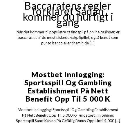
Baccaratens regler
forklaret Sådan
kommer du hurtigt i
gang
Når det kommer til populære casinospil på online casinoer, er
baccarat et af de mest elskede valg. Spillet, også kendt som
punto banco eller chemin de
[…]
Mostbet Innlogging:
Sportsspill Og Gambling
Establishment På Nett
Benefit Opp Til 5 000 K
Mostbet Innlogging: Sportsspill Og Gambling Establishment
På Nett Benefit Opp Til 5 000 K» «mostbet Innlogging:
Sportsspill Samt Kasino På Gefällig Bonus Opp Until 4 000
[…]