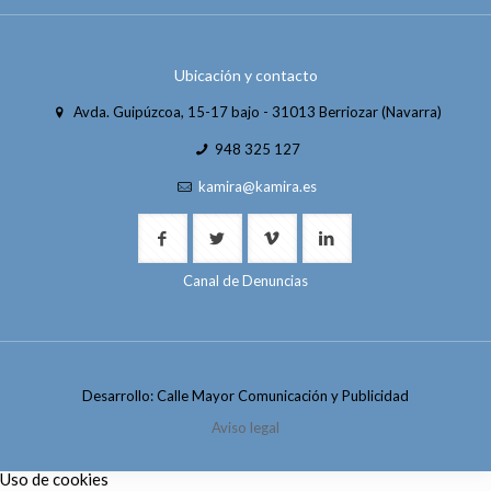
Ubicación y contacto
Avda. Guipúzcoa, 15-17 bajo - 31013 Berriozar (Navarra)
948 325 127
kamira@kamira.es
Canal de Denuncias
Desarrollo: Calle Mayor Comunicación y Publicidad
Aviso legal
Uso de cookies