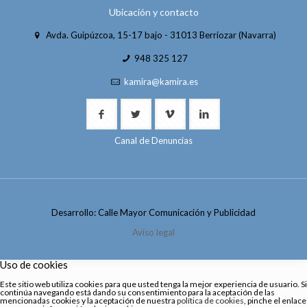
Ubicación y contacto
Avda. Guipúzcoa, 15-17 bajo - 31013 Berriozar (Navarra)
948 325 127
kamira@kamira.es
Canal de Denuncias
Desarrollo: Calle Mayor Comunicación y Publicidad
Aviso legal
Uso de cookies
Este sitio web utiliza cookies para que usted tenga la mejor experiencia de usuario. Si
continúa navegando está dando su consentimiento para la aceptación de las
mencionadas cookies y la aceptación de nuestra
política de cookies
, pinche el enlace