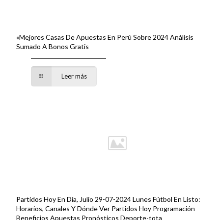
«Mejores Casas De Apuestas En Perú Sobre 2024 Análisis
Sumado A Bonos Gratis
Leer más
Partidos Hoy En Día, Julio 29-07-2024 Lunes Fútbol En Listo:
Horarios, Canales Y Dónde Ver Partidos Hoy Programación
Beneficios Apuestas Pronósticos Deporte-tota