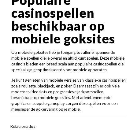
Populaire
casinospellen
beschikbaar op
mobiele goksites
Op mobiele goksites heb je toegang tot allerlei spannende
mobiele spellen die je overal en altijd kunt spelen. Deze mobiele
casino’s bieden een breed scala aan populaire casinospellen die
speciaal zijn geoptimaliseerd voor mobiele apparaten.
Je kunt genieten van mobiele versies van klassieke casinospellen
zoals roulette, blackjack, en poker. Daarnaast zijn er ook vele
moderne videoslots en progressieve jackpotspellen
beschikbaar op mobiele goksites. Met adembenemende
graphics en soepele gameplay zorgen deze spellen voor een
meeslepende gokervaring op je mobiel.
Relacionados