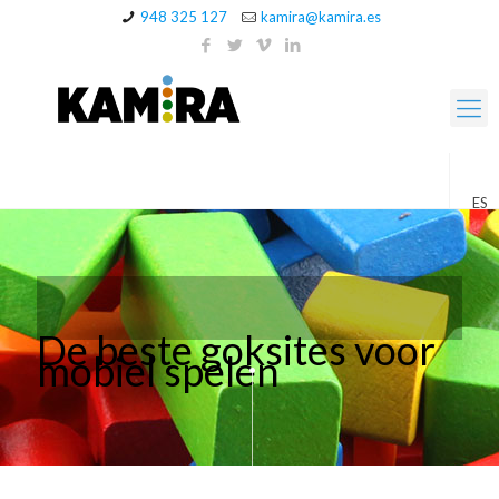
948 325 127
kamira@kamira.es
ES
De beste goksites voor
mobiel spelen