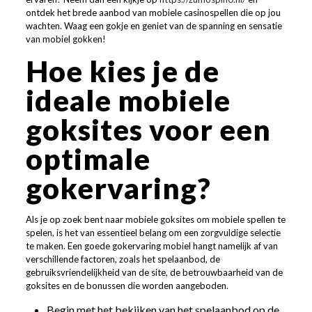
ontdek het brede aanbod van mobiele casinospellen die op jou
wachten. Waag een gokje en geniet van de spanning en sensatie
van mobiel gokken!
Hoe kies je de
ideale mobiele
goksites voor een
optimale
gokervaring?
Als je op zoek bent naar mobiele goksites om mobiele spellen te
spelen, is het van essentieel belang om een zorgvuldige selectie
te maken. Een goede gokervaring mobiel hangt namelijk af van
verschillende factoren, zoals het spelaanbod, de
gebruiksvriendelijkheid van de site, de betrouwbaarheid van de
goksites en de bonussen die worden aangeboden.
Begin met het bekijken van het spelaanbod op de