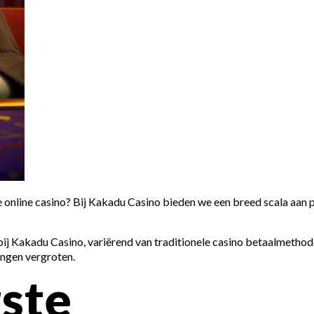
ete online casino? Bij Kakadu Casino bieden we een breed scala aan 
ij Kakadu Casino, variërend van traditionele casino betaalmethod
ingen vergroten.
ste