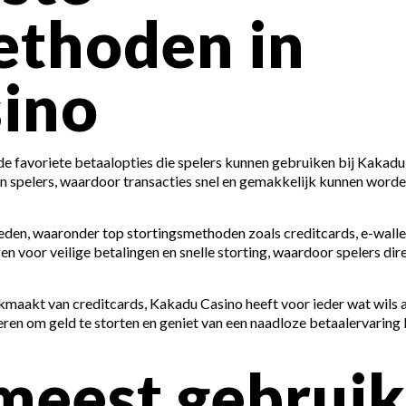
ethoden in
ino
p de favoriete betaalopties die spelers kunnen gebruiken bij Kakad
ijn spelers, waardoor transacties snel en gemakkelijk kunnen word
heden, waaronder top stortingsmethoden zoals creditcards, e-walle
n voor veilige betalingen en snelle storting, waardoor spelers dir
ikmaakt van creditcards, Kakadu Casino heeft voor ieder wat wils a
n om geld te storten en geniet van een naadloze betaalervaring b
meest gebruik