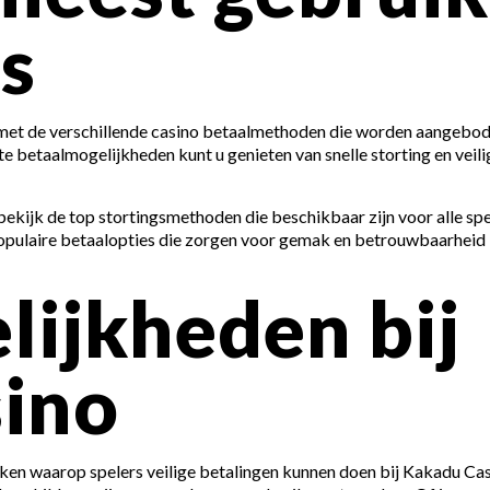
s
n met de verschillende casino betaalmethoden die worden aangebo
te betaalmogelijkheden kunt u genieten van snelle storting en veili
kijk de top stortingsmethoden die beschikbaar zijn voor alle spel
opulaire betaalopties die zorgen voor gemak en betrouwbaarheid 
lijkheden bij
ino
ijken waarop spelers veilige betalingen kunnen doen bij Kakadu Ca