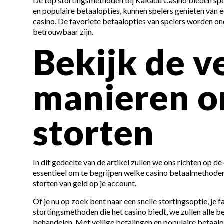
De top stortingsmethoden bij Kakadu Casino bieden spele
en populaire betaalopties, kunnen spelers genieten van e
casino. De favoriete betaalopties van spelers worden on
betrouwbaar zijn.
Bekijk de v
manieren o
storten
In dit gedeelte van de artikel zullen we ons richten op 
essentieel om te begrijpen welke casino betaalmethoden e
storten van geld op je account.
Of je nu op zoek bent naar een snelle stortingsoptie, je
stortingsmethoden die het casino biedt, we zullen alle b
behandelen. Met veilige betalingen en populaire betaalop