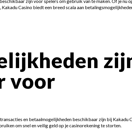
beschikbaar zijn voor spelers om gebruik van te maken. Of je nu 
n, Kakadu Casino biedt een breed scala aan betalingsmogelijkhed
n
lijkheden zij
r voor
e transacties en betaalmogelijkheden beschikbaar zijn bij Kakadu C
ruiken om snel en veilig geld op je casinorekening te storten.