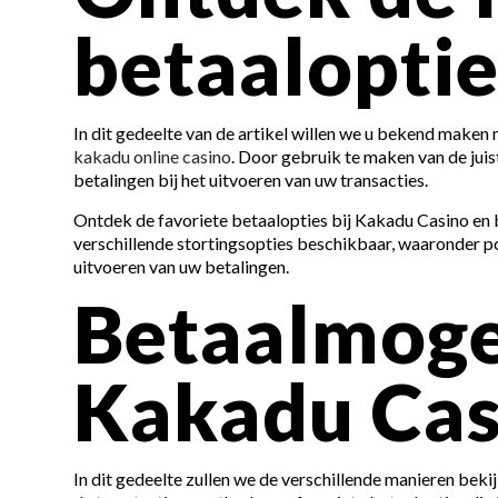
betaaloptie
In dit gedeelte van de artikel willen we u bekend make
kakadu online casino
. Door gebruik te maken van de juis
betalingen bij het uitvoeren van uw transacties.
Ontdek de favoriete betaalopties bij Kakadu Casino en be
verschillende stortingsopties beschikbaar, waaronder p
uitvoeren van uw betalingen.
Betaalmoge
Kakadu Cas
In dit gedeelte zullen we de verschillende manieren bek