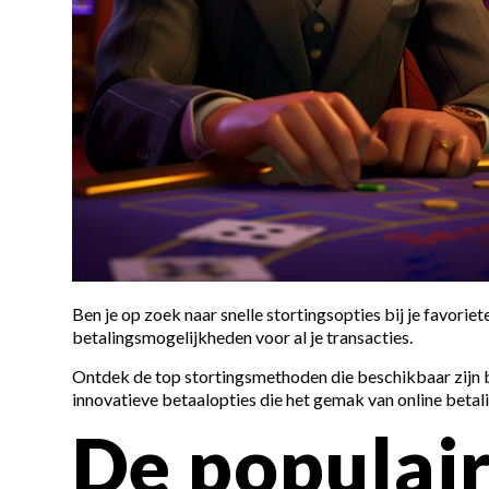
Ben je op zoek naar snelle stortingsopties bij je favori
betalingsmogelijkheden voor al je transacties.
Ontdek de top stortingsmethoden die beschikbaar zijn b
innovatieve betaalopties die het gemak van online betal
De populair