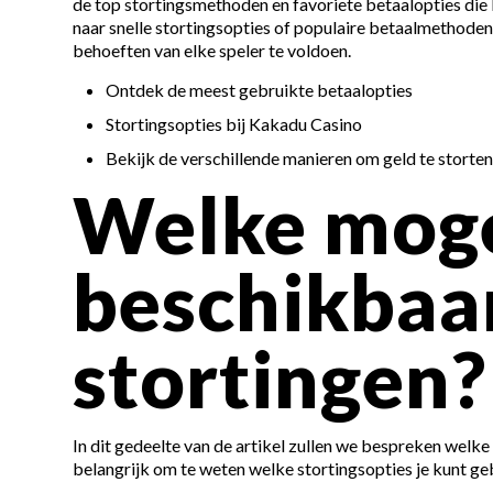
de top stortingsmethoden en favoriete betaalopties die 
naar snelle stortingsopties of populaire betaalmethode
behoeften van elke speler te voldoen.
Ontdek de meest gebruikte betaalopties
Stortingsopties bij Kakadu Casino
Bekijk de verschillende manieren om geld te storte
Welke moge
beschikbaa
stortingen?
In dit gedeelte van de artikel zullen we bespreken welk
belangrijk om te weten welke stortingsopties je kunt geb