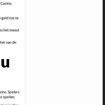
 Casino.
 geld toe te
es het meest
eten van de
du
sino. Spelers
o spellen.