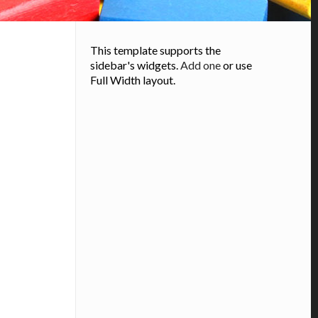
This template supports the
sidebar's widgets.
Add one
or use
Full Width layout.