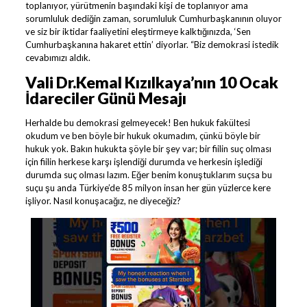
toplanıyor, yürütmenin başındaki kişi de toplanıyor ama
sorumluluk dediğin zaman, sorumluluk Cumhurbaşkanının oluyor
ve siz bir iktidar faaliyetini eleştirmeye kalktığınızda, ‘Sen
Cumhurbaşkanına hakaret ettin’ diyorlar. “Biz demokrasi istedik
cevabımızı aldık.
Vali Dr.Kemal Kızılkaya’nın 10 Ocak
İdareciler Günü Mesajı
Herhalde bu demokrasi gelmeyecek! Ben hukuk fakültesi
okudum ve ben böyle bir hukuk okumadım, çünkü böyle bir
hukuk yok. Bakın hukukta şöyle bir şey var; bir fiilin suç olması
için fiilin herkese karşı işlendiği durumda ve herkesin işlediği
durumda suç olması lazım. Eğer benim konuştuklarım suçsa bu
suçu şu anda Türkiye’de 85 milyon insan her gün yüzlerce kere
işliyor. Nasıl konuşacağız, ne diyeceğiz?