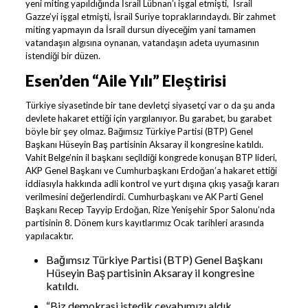
yeni miting yapıldığında İsrail Lübnan’ı işgal etmişti, İsrail
Gazze’yi işgal etmişti, İsrail Suriye topraklarındaydı. Bir zahmet
miting yapmayın da İsrail dursun diyeceğim yani tamamen
vatandaşın algısına oynanan, vatandaşın adeta uyumasının
istendiği bir düzen.
Esen’den “Aile Yılı” Eleştirisi
Türkiye siyasetinde bir tane devletçi siyasetçi var o da şu anda
devlete hakaret ettiği için yargılanıyor. Bu garabet, bu garabet
böyle bir şey olmaz. Bağımsız Türkiye Partisi (BTP) Genel
Başkanı Hüseyin Baş partisinin Aksaray il kongresine katıldı.
Vahit Belge’nin il başkanı seçildiği kongrede konuşan BTP lideri,
AKP Genel Başkanı ve Cumhurbaşkanı Erdoğan’a hakaret ettiği
iddiasıyla hakkında adli kontrol ve yurt dışına çıkış yasağı kararı
verilmesini değerlendirdi. Cumhurbaşkanı ve AK Parti Genel
Başkanı Recep Tayyip Erdoğan, Rize Yenişehir Spor Salonu’nda
partisinin 8. Dönem kurs kayıtlarımız Ocak tarihleri arasında
yapılacaktır.
Bağımsız Türkiye Partisi (BTP) Genel Başkanı
Hüseyin Baş partisinin Aksaray il kongresine
katıldı.
“Biz demokrasi istedik cevabımızı aldık.