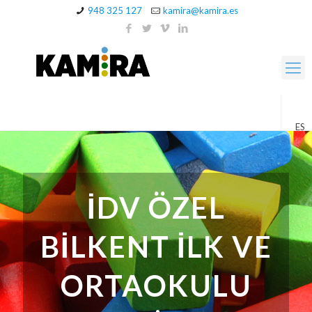
948 325 127
kamira@kamira.es
ES
İDV ÖZEL
BİLKENT İLK VE
ORTAOKULU