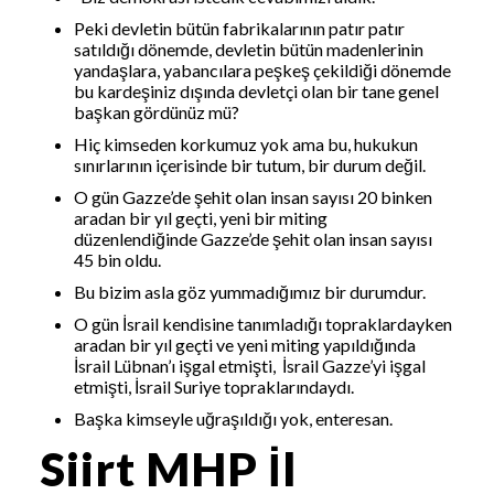
Peki devletin bütün fabrikalarının patır patır
satıldığı dönemde, devletin bütün madenlerinin
yandaşlara, yabancılara peşkeş çekildiği dönemde
bu kardeşiniz dışında devletçi olan bir tane genel
başkan gördünüz mü?
Hiç kimseden korkumuz yok ama bu, hukukun
sınırlarının içerisinde bir tutum, bir durum değil.
O gün Gazze’de şehit olan insan sayısı 20 binken
aradan bir yıl geçti, yeni bir miting
düzenlendiğinde Gazze’de şehit olan insan sayısı
45 bin oldu.
Bu bizim asla göz yummadığımız bir durumdur.
O gün İsrail kendisine tanımladığı topraklardayken
aradan bir yıl geçti ve yeni miting yapıldığında
İsrail Lübnan’ı işgal etmişti, İsrail Gazze’yi işgal
etmişti, İsrail Suriye topraklarındaydı.
Başka kimseyle uğraşıldığı yok, enteresan.
Siirt MHP İl