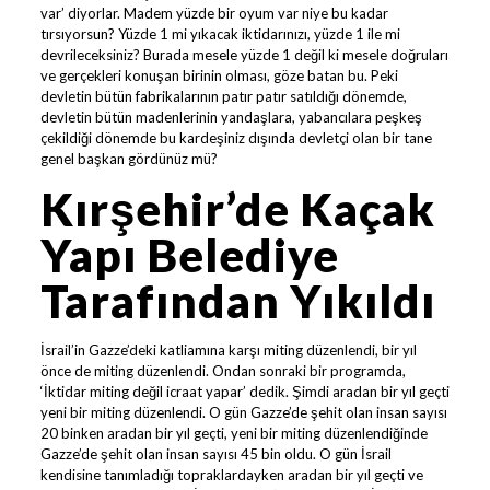
var’ diyorlar. Madem yüzde bir oyum var niye bu kadar
tırsıyorsun? Yüzde 1 mi yıkacak iktidarınızı, yüzde 1 ile mi
devrileceksiniz? Burada mesele yüzde 1 değil ki mesele doğruları
ve gerçekleri konuşan birinin olması, göze batan bu. Peki
devletin bütün fabrikalarının patır patır satıldığı dönemde,
devletin bütün madenlerinin yandaşlara, yabancılara peşkeş
çekildiği dönemde bu kardeşiniz dışında devletçi olan bir tane
genel başkan gördünüz mü?
Kırşehir’de Kaçak
Yapı Belediye
Tarafından Yıkıldı
İsrail’in Gazze’deki katliamına karşı miting düzenlendi, bir yıl
önce de miting düzenlendi. Ondan sonraki bir programda,
‘İktidar miting değil icraat yapar’ dedik. Şimdi aradan bir yıl geçti
yeni bir miting düzenlendi. O gün Gazze’de şehit olan insan sayısı
20 binken aradan bir yıl geçti, yeni bir miting düzenlendiğinde
Gazze’de şehit olan insan sayısı 45 bin oldu. O gün İsrail
kendisine tanımladığı topraklardayken aradan bir yıl geçti ve