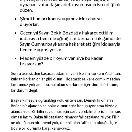
oynanan, vatandaşın adeta uyumasının istendiği bir
düzen.
Şimdi bunları konuştuğumuz için rahatsız
oluyorlar.
Geçen yıl Sayın Bekir Bozdağ’a hakaret ettiğim
iddiasıyla benimle uğraştılar beraat ettik, şimdi de
Sayın Cumhurbaşkanına hakaret ettiğim iddiasıyla
benimle uğraşıyorlar.
Madem yüzde bir oyum var niye bu kadar
tırsıyorsun?
Sonra ben sizden kaçacak adam mıyım? Benim korkum Allah’tan,
kuldan korkan onlar gibi olsun! Hiç
starzbet-kare.com
kimseden
korkumuz yok ama bu, hukukun sınırlarının içerisinde bir tutum,
bir durum değil.
Başka kimseyle uğraşıldığı yok, enteresan. Demek ki onların
önüne bir ajanda var, onlar o sınırlarda konuşuyor ama bizde o
ajanda yok. Bir fiilin suç olması için ceza verebilmeniz için fiilin suç
olması lazım. Bakın fiil cezalandırılmıyor fail cezalandırılıyor. Fiilin
ne olduğunun bir önemi yok, önemli olan failin kim olduğu. İşte
böyle bir durumla karşı karşıyayız.