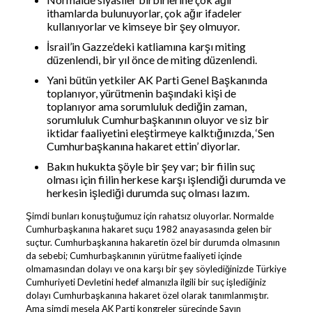
ithamlarda bulunuyorlar, çok ağır ifadeler
kullanıyorlar ve kimseye bir şey olmuyor.
İsrail’in Gazze’deki katliamına karşı miting
düzenlendi, bir yıl önce de miting düzenlendi.
Yani bütün yetkiler AK Parti Genel Başkanında
toplanıyor, yürütmenin başındaki kişi de
toplanıyor ama sorumluluk dediğin zaman,
sorumluluk Cumhurbaşkanının oluyor ve siz bir
iktidar faaliyetini eleştirmeye kalktığınızda, ‘Sen
Cumhurbaşkanına hakaret ettin’ diyorlar.
Bakın hukukta şöyle bir şey var; bir fiilin suç
olması için fiilin herkese karşı işlendiği durumda ve
herkesin işlediği durumda suç olması lazım.
Şimdi bunları konuştuğumuz için rahatsız oluyorlar. Normalde
Cumhurbaşkanına hakaret suçu 1982 anayasasında gelen bir
suçtur. Cumhurbaşkanına hakaretin özel bir durumda olmasının
da sebebi; Cumhurbaşkanının yürütme faaliyeti içinde
olmamasından dolayı ve ona karşı bir şey söylediğinizde Türkiye
Cumhuriyeti Devletini hedef almanızla ilgili bir suç işlediğiniz
dolayı Cumhurbaşkanına hakaret özel olarak tanımlanmıştır.
Ama şimdi mesela AK Parti kongreler sürecinde Sayın