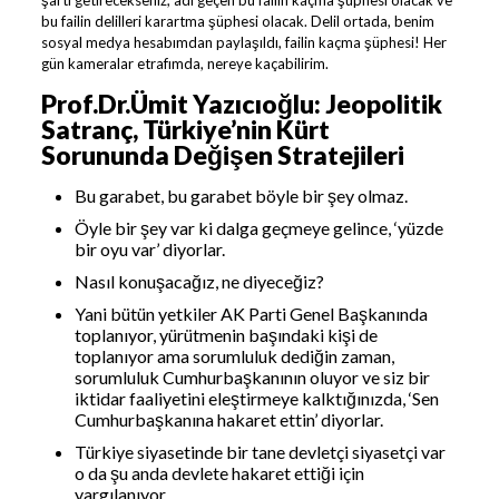
bu failin delilleri karartma şüphesi olacak. Delil ortada, benim
sosyal medya hesabımdan paylaşıldı, failin kaçma şüphesi! Her
gün kameralar etrafımda, nereye kaçabilirim.
Prof.Dr.Ümit Yazıcıoğlu: Jeopolitik
Satranç, Türkiye’nin Kürt
Sorununda Değişen Stratejileri
Bu garabet, bu garabet böyle bir şey olmaz.
Öyle bir şey var ki dalga geçmeye gelince, ‘yüzde
bir oyu var’ diyorlar.
Nasıl konuşacağız, ne diyeceğiz?
Yani bütün yetkiler AK Parti Genel Başkanında
toplanıyor, yürütmenin başındaki kişi de
toplanıyor ama sorumluluk dediğin zaman,
sorumluluk Cumhurbaşkanının oluyor ve siz bir
iktidar faaliyetini eleştirmeye kalktığınızda, ‘Sen
Cumhurbaşkanına hakaret ettin’ diyorlar.
Türkiye siyasetinde bir tane devletçi siyasetçi var
o da şu anda devlete hakaret ettiği için
yargılanıyor.