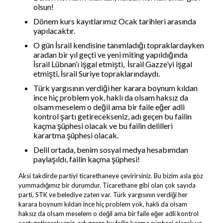
olsun!
Dönem kurs kayıtlarımız Ocak tarihleri arasında
yapılacaktır.
O gün İsrail kendisine tanımladığı topraklardayken
aradan bir yıl geçti ve yeni miting yapıldığında
İsrail Lübnan’ı işgal etmişti, İsrail Gazze’yi işgal
etmişti, İsrail Suriye topraklarındaydı.
Türk yargısının verdiği her karara boynum kıldan
ince hiç problem yok, haklı da olsam haksız da
olsam meselem o değil ama bir faile eğer adli
kontrol şartı getirecekseniz, adı geçen bu failin
kaçma şüphesi olacak ve bu failin delilleri
karartma şüphesi olacak.
Delil ortada, benim sosyal medya hesabımdan
paylaşıldı, failin kaçma şüphesi!
Aksi takdirde partiyi ticarethaneye çevirirsiniz. Bu bizim asla göz
yummadığımız bir durumdur. Ticarethane gibi olan çok sayıda
parti, STK ve belediye zaten var. Türk yargısının verdiği her
karara boynum kıldan ince hiç problem yok, haklı da olsam
haksız da olsam meselem o değil ama bir faile eğer adli kontrol
şartı getirecekseniz, adı geçen bu failin kaçma şüphesi olacak ve