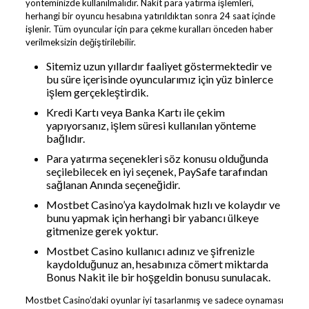
yönteminizde kullanılmalıdır. Nakit para yatırma işlemleri,
herhangi bir oyuncu hesabına yatırıldıktan sonra 24 saat içinde
işlenir. Tüm oyuncular için para çekme kuralları önceden haber
verilmeksizin değiştirilebilir.
Sitemiz uzun yıllardır faaliyet göstermektedir ve
bu süre içerisinde oyuncularımız için yüz binlerce
işlem gerçekleştirdik.
Kredi Kartı veya Banka Kartı ile çekim
yapıyorsanız, işlem süresi kullanılan yönteme
bağlıdır.
Para yatırma seçenekleri söz konusu olduğunda
seçilebilecek en iyi seçenek, PaySafe tarafından
sağlanan Anında seçeneğidir.
Mostbet Casino’ya kaydolmak hızlı ve kolaydır ve
bunu yapmak için herhangi bir yabancı ülkeye
gitmenize gerek yoktur.
Mostbet Casino kullanıcı adınız ve şifrenizle
kaydolduğunuz an, hesabınıza cömert miktarda
Bonus Nakit ile bir hoşgeldin bonusu sunulacak.
Mostbet Casino’daki oyunlar iyi tasarlanmış ve sadece oynaması