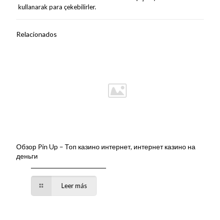
kullanarak para çekebilirler.
Relacionados
Обзор Pin Up – Топ казино интернет, интернет казино на
деньги
Leer más