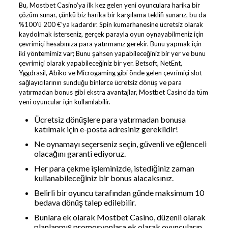
Bu, Mostbet Casino’ya ilk kez gelen yeni oyunculara harika bir
çözüm sunar, çünkü biz harika bir karşılama teklifi sunarız, bu da
%100’ü 200 €’ya kadardır. Spin kumarhanesine ücretsiz olarak
kaydolmak isterseniz, gerçek parayla oyun oynayabilmeniz için
çevrimiçi hesabınıza para yatırmanız gerekir. Bunu yapmak için
iki yöntemimiz var; Bunu şahsen yapabileceğiniz bir yer ve bunu
çevrimiçi olarak yapabileceğiniz bir yer. Betsoft, NetEnt,
Yggdrasil, Abiko ve Microgaming gibi önde gelen çevrimiçi slot
sağlayıcılarının sunduğu binlerce ücretsiz dönüş ve para
yatırmadan bonus gibi ekstra avantajlar, Mostbet Casino’da tüm
yeni oyuncular için kullanılabilir.
Ücretsiz dönüşlere para yatırmadan bonusa
katılmak için e-posta adresiniz gereklidir!
Ne oynamayı seçerseniz seçin, güvenli ve eğlenceli
olacağını garanti ediyoruz.
Her para çekme işleminizde, istediğiniz zaman
kullanabileceğiniz bir bonus alacaksınız.
Belirli bir oyuncu tarafından günde maksimum 10
bedava dönüş talep edilebilir.
Bunlara ek olarak Mostbet Casino, düzenli olarak
planlanmış promosyonlara ek olarak oyuncuların