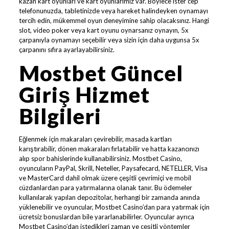
kazan kart oyunları ve kart oyunlarımız var. Böylece ister cep
telefonunuzda, tabletinizde veya hareket halindeyken oynamayı
tercih edin, mükemmel oyun deneyimine sahip olacaksınız. Hangi
slot, video poker veya kart oyunu oynarsanız oynayın, 5x
çarpanıyla oynamayı seçebilir veya sizin için daha uygunsa 5x
çarpanını sıfıra ayarlayabilirsiniz.
Mostbet Güncel
Giriş Hizmet
Bilgileri
Eğlenmek için makaraları çevirebilir, masada kartları
karıştırabilir, dönen makaraları fırlatabilir ve hatta kazancınızı
alıp spor bahislerinde kullanabilirsiniz. Mostbet Casino,
oyuncuların PayPal, Skrill, Neteller, Paysafecard, NETELLER, Visa
ve MasterCard dahil olmak üzere çeşitli çevrimiçi ve mobil
cüzdanlardan para yatırmalarına olanak tanır. Bu ödemeler
kullanılarak yapılan depozitolar, herhangi bir zamanda anında
yüklenebilir ve oyuncular, Mostbet Casino’dan para yatırmak için
ücretsiz bonuslardan bile yararlanabilirler. Oyuncular ayrıca
Mostbet Casino’dan istedikleri zaman ve çeşitli yöntemler