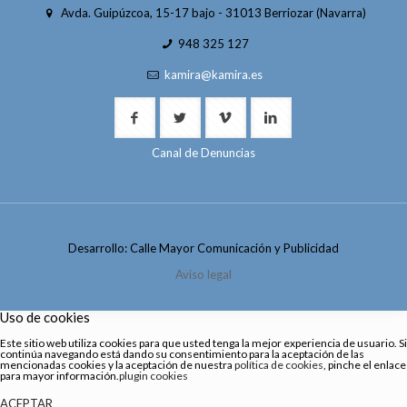
Avda. Guipúzcoa, 15-17 bajo - 31013 Berriozar (Navarra)
948 325 127
kamira@kamira.es
Canal de Denuncias
Desarrollo: Calle Mayor Comunicación y Publicidad
Aviso legal
Uso de cookies
Este sitio web utiliza cookies para que usted tenga la mejor experiencia de usuario. Si
continúa navegando está dando su consentimiento para la aceptación de las
mencionadas cookies y la aceptación de nuestra
política de cookies
, pinche el enlace
para mayor información.
plugin cookies
ACEPTAR