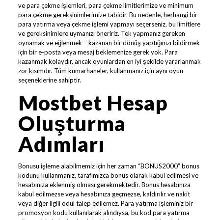
ve para çekme işlemleri, para çekme limitlerimize ve minimum
para çekme gereksinimlerimize tabidir. Bu nedenle, herhangi bir
para yatırma veya çekme işlemi yapmayı seçerseniz, bu limitlere
ve gereksinimlere uymanızı öneririz. Tek yapmanız gereken
oynamak ve eğlenmek – kazanan bir dönüş yaptığınızı bildirmek
için bir e-posta veya mesaj beklemenize gerek yok. Para
kazanmak kolaydır, ancak oyunlardan en iyi şekilde yararlanmak
zor kısımdır. Tüm kumarhaneler, kullanmanız için aynı oyun
seçeneklerine sahiptir.
Mostbet Hesap
Oluşturma
Adımları
Bonusu işleme alabilmemiz için her zaman “BONUS2000” bonus
kodunu kullanmanız, tarafımızca bonus olarak kabul edilmesi ve
hesabınıza eklenmiş olması gerekmektedir. Bonus hesabınıza
kabul edilmezse veya hesabınıza geçmezse, kaldırılır ve nakit
veya diğer ilgili ödül talep edilemez. Para yatırma işleminiz bir
promosyon kodu kullanılarak alındıysa, bu kod para yatırma