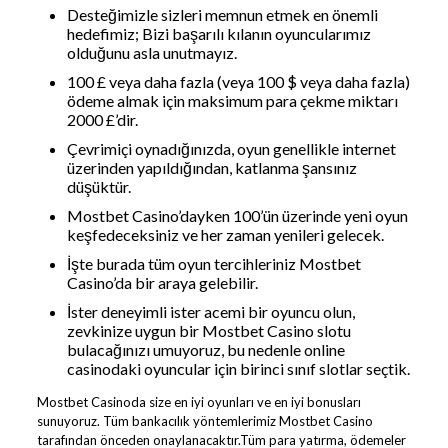
Desteğimizle sizleri memnun etmek en önemli
hedefimiz; Bizi başarılı kılanın oyuncularımız
olduğunu asla unutmayız.
100 £ veya daha fazla (veya 100 $ veya daha fazla)
ödeme almak için maksimum para çekme miktarı
2000 £’dir.
Çevrimiçi oynadığınızda, oyun genellikle internet
üzerinden yapıldığından, katlanma şansınız
düşüktür.
Mostbet Casino’dayken 100’ün üzerinde yeni oyun
keşfedeceksiniz ve her zaman yenileri gelecek.
İşte burada tüm oyun tercihleriniz Mostbet
Casino’da bir araya gelebilir.
İster deneyimli ister acemi bir oyuncu olun,
zevkinize uygun bir Mostbet Casino slotu
bulacağınızı umuyoruz, bu nedenle online
casinodaki oyuncular için birinci sınıf slotlar seçtik.
Mostbet Casinoda size en iyi oyunları ve en iyi bonusları
sunuyoruz. Tüm bankacılık yöntemlerimiz Mostbet Casino
tarafından önceden onaylanacaktır.Tüm para yatırma, ödemeler