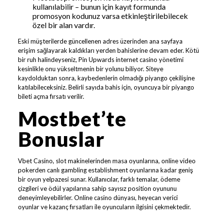
kullanılabilir – bunun için kayıt formunda
promosyon kodunuz varsa etkinleştirilebilecek
özel bir alan vardır.
Eski müşterilerde güncellenen adres üzerinden ana sayfaya
erişim sağlayarak kaldıkları yerden bahislerine devam eder. Kötü
bir ruh halindeyseniz, Pin Upwards internet casino yönetimi
kesinlikle onu yükseltmenin bir yolunu biliyor. Siteye
kaydolduktan sonra, kaybedenlerin olmadığı piyango çekilişine
katılabileceksiniz. Belirli sayıda bahis için, oyuncuya bir piyango
bileti açma fırsatı verilir.
Mostbet’te
Bonuslar
Vbet Casino, slot makinelerinden masa oyunlarına, online video
pokerden canlı gambling establishment oyunlarına kadar geniş
bir oyun yelpazesi sunar. Kullanıcılar, farklı temalar, ödeme
çizgileri ve ödül yapılarına sahip sayısız position oyununu
deneyimleyebilirler. Online casino dünyası, heyecan verici
oyunlar ve kazanç fırsatları ile oyuncuların ilgisini çekmektedir.