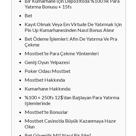
Bir Kumarhane Için Depozitoda %100 Ilk Para
Yatırma Bonusu + 15fs
Bet
Kayıt Olmak Veya Em Virtude De Yatırmak Için
Pin Up Kumarhanesinden Nasıl Bonus Alınır
Bet Ödeme İşlemleri: Afin De Yatırma Ve Pra
Çekme
Mostbet’te Para Çekme Yöntemleri
Geniş Oyun Yelpazesi
Poker Odası Mostbet
Mostbet Hakkında
Kumarhane Hakkında:
%100 + 250fs 12$’dan Başlayan Para Yatırma
Işlemlerinde
Mostbet’te Bonuslar
Mostbet Casino’da Büyük Kazanmaya Hazır
Olun
Bet Güvenilir Mi? Nasıl Bir Site?