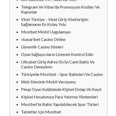
Telegram Ve Viber’da Promosyon Kodları Ve
Kuponlar
Vbet Türkiye – Vbet Giriş Vbet’erişim
Sağlamanın En Kolay Yolu
Mostbet Mobil Uygulaması
«basaribet Casino Online
Güvenilir Casino Siteleri
Oyun Sağlayıcıların Listesini Kontrol Edin
Ultrabet Giriş Adresi En İyi Canlı Bahis Ve
Casino Deneyimi»
Türkiye’de Mostbet – Spor Bahisleri Ve Casino
Web Sitesinin Mobil Versiyonu
Pinup Oyun Kulübünde Kişisel Dolap Ve Kayıt
Kişisel Hesabınıza Para Yatırma Yöntemleri
Mostbet’te Bahis Yapılabilecek Spor Türleri
Tabletler Için Mostbet