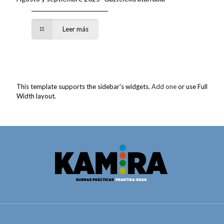
Leer más
This template supports the sidebar's widgets.
Add one
or use Full
Width layout.