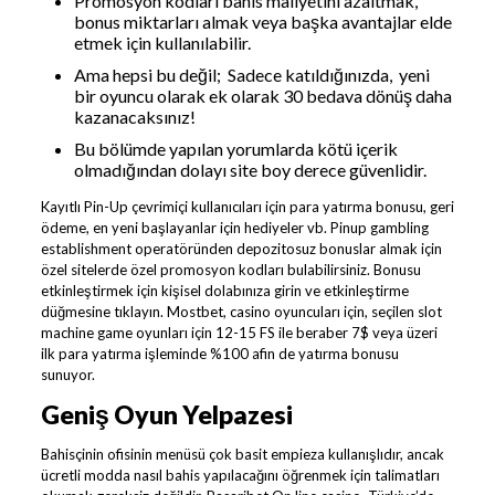
Promosyon kodları bahis maliyetini azaltmak,
bonus miktarları almak veya başka avantajlar elde
etmek için kullanılabilir.
Ama hepsi bu değil; Sadece katıldığınızda, yeni
bir oyuncu olarak ek olarak 30 bedava dönüş daha
kazanacaksınız!
Bu bölümde yapılan yorumlarda kötü içerik
olmadığından dolayı site boy derece güvenlidir.
Kayıtlı Pin-Up çevrimiçi kullanıcıları için para yatırma bonusu, geri
ödeme, en yeni başlayanlar için hediyeler vb. Pinup gambling
establishment operatöründen depozitosuz bonuslar almak için
özel sitelerde özel promosyon kodları bulabilirsiniz. Bonusu
etkinleştirmek için kişisel dolabınıza girin ve etkinleştirme
düğmesine tıklayın. Mostbet, casino oyuncuları için, seçilen slot
machine game oyunları için 12-15 FS ile beraber 7$ veya üzeri
ilk para yatırma işleminde %100 afin de yatırma bonusu
sunuyor.
Geniş Oyun Yelpazesi
Bahisçinin ofisinin menüsü çok basit empieza kullanışlıdır, ancak
ücretli modda nasıl bahis yapılacağını öğrenmek için talimatları