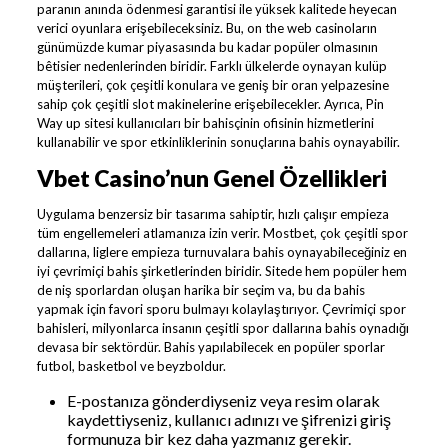
paranın anında ödenmesi garantisi ile yüksek kalitede heyecan
verici oyunlara erişebileceksiniz. Bu, on the web casinoların
günümüzde kumar piyasasında bu kadar popüler olmasının
bêtisier nedenlerinden biridir. Farklı ülkelerde oynayan kulüp
müşterileri, çok çeşitli konulara ve geniş bir oran yelpazesine
sahip çok çeşitli slot makinelerine erişebilecekler. Ayrıca, Pin
Way up sitesi kullanıcıları bir bahisçinin ofisinin hizmetlerini
kullanabilir ve spor etkinliklerinin sonuçlarına bahis oynayabilir.
Vbet Casino’nun Genel Özellikleri
Uygulama benzersiz bir tasarıma sahiptir, hızlı çalışır empieza
tüm engellemeleri atlamanıza izin verir. Mostbet, çok çeşitli spor
dallarına, liglere empieza turnuvalara bahis oynayabileceğiniz en
iyi çevrimiçi bahis şirketlerinden biridir. Sitede hem popüler hem
de niş sporlardan oluşan harika bir seçim va, bu da bahis
yapmak için favori sporu bulmayı kolaylaştırıyor. Çevrimiçi spor
bahisleri, milyonlarca insanın çeşitli spor dallarına bahis oynadığı
devasa bir sektördür. Bahis yapılabilecek en popüler sporlar
futbol, ​​basketbol ve beyzboldur.
E-postanıza gönderdiyseniz veya resim olarak
kaydettiyseniz, kullanıcı adınızı ve şifrenizi giriş
formunuza bir kez daha yazmanız gerekir.