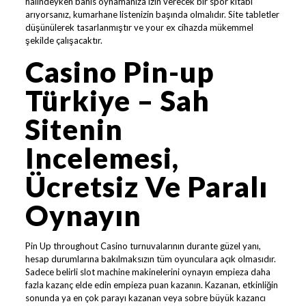
halindeyken bahis oynamanıza izin verecek bir spor kitabı
arıyorsanız, kumarhane listenizin başında olmalıdır. Site tabletler
düşünülerek tasarlanmıştır ve your ex cihazda mükemmel
şekilde çalışacaktır.
Casino Pin-up
Türkiye – Sah
Sitenin
Incelemesi,
Ücretsiz Ve Paralı
Oynayın
Pin Up throughout Casino turnuvalarının durante güzel yanı,
hesap durumlarına bakılmaksızın tüm oyunculara açık olmasıdır.
Sadece belirli slot machine makinelerini oynayın empieza daha
fazla kazanç elde edin empieza puan kazanın. Kazanan, etkinliğin
sonunda ya en çok parayı kazanan veya sobre büyük kazancı