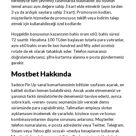
neredeyse tüm çevrimiçi casinolarda bulunabilir. Bu oyunun
temel amacı aynı değere sahip 3 kart elde etmektir (aynı türden
3 ya da ardışık sayılara sahip 3 kart). Promosyon kodları,
müşterilerin hizmetlerde promosyon teklifi veya indirim talep
etmek için kullanabileceği özel kodlardır.
Hoşgeldin bonusunun kazancının bahis oranı x60, bahis süresi
72 saattir. Hesabına 100 TL’den başlayan tutarla para yatıranlar,
aynı x60 bahis oranı ile two hundred and fifty adet ücretsiz
rotate de ek olarak tahakkuk eder. Telefon numaranızı
doğrulamadıysanız, şifre kurtarma alanına e-posta göndermeniz
gerekir.
Mostbet Hakkında
Sadece Pin Up sanal kumarhanesinin bêtisier sayfasını açarak, en
kaliteli slotları hemen bulabilirsiniz. Ancak acele etmemenizi ve
şansınızı farklı simülatörlerde denemenizi tavsiye ederiz, ayrıca
sobre karlı, «veren» oyunu seçmenize izin verecek demo
sürümünde para yapabilirsiniz. Talimatları empieza slotun
açıklamasını incelemek de yararlıdır, böylece oyun ve bonus
kombinasyonlarının düşme sorununu anlarsınız. Müşteriler
telefon numaralarını, e-posta adreslerini veya Twitter, Telegram,
Steam veya Yahoo gibi sosyal» «medya hesaplarını kullanarak