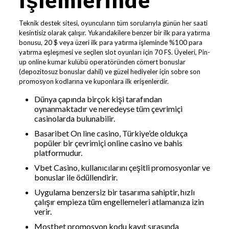
Işlemlerinde
Teknik destek sitesi, oyuncuların tüm sorularıyla günün her saati
kesintisiz olarak çalışır. Yukarıdakilere benzer bir ilk para yatırma
bonusu, 20 $ veya üzeri ilk para yatırma işleminde %100 para
yatırma eşleşmesi ve seçilen slot oyunları için 70 FS. Üyeleri, Pin-
up online kumar kulübü operatöründen cömert bonuslar
(depozitosuz bonuslar dahil) ve güzel hediyeler için sobre son
promosyon kodlarına ve kuponlara ilk erişenlerdir.
Dünya çapında birçok kişi tarafından
oynanmaktadır ve neredeyse tüm çevrimiçi
casinolarda bulunabilir.
Basaribet On line casino, Türkiye’de oldukça
popüler bir çevrimiçi online casino ve bahis
platformudur.
Vbet Casino, kullanıcılarını çeşitli promosyonlar ve
bonuslar ile ödüllendirir.
Uygulama benzersiz bir tasarıma sahiptir, hızlı
çalışır empieza tüm engellemeleri atlamanıza izin
verir.
Mostbet promosyon kodu kayıt sırasında