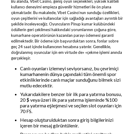
Bu alanda, Vbet Casino, geniş oyun seçenekleri, yüksek kaliteli
kullanıcı deneyimi empieza güvenilir hizmetleri ile ön plana
çıkmaktadır. Bu makalede, Vbet Casino’nun sunduğu özellikleri,
oyun çeşitlerini ve kullanıcılar için sağladığı avantajları ayrıntılı bir
şekilde inceleyeceğiz. Oyuncuların Pinup kumar kulübündeki
ödüllerin geri çekilmesi hakkındaki yorumlarının çoğuna göre,
kumarhane operatörünün kazanılan parayı ödemesi garanti
edilmektedir. Bir ödeme için başvurduktan sonra, fonlar sobre
geç 24 saat içinde kullanıcının hesabına yatırılır. Genellikle,
doğrulanmış oyuncular için em virtude de» «çekme işlemi anında
gerçekleşir.
Canlı oyunları izlemeyi seviyorsanız, bu çevrimiçi
kumarhanenin dünya çapındaki tüm önemli spor
etkinliklerinde canlı maçlar sunduğunu bilmek sizi
mutlu edecektir.
Yukarıdakilere benzer bir ilk para yatırma bonusu,
20 $ veya üzeri ilk para yatırma işleminde %100
para yatırma eşleşmesi ve seçilen slot oyunları için
70 FS.
Hesap oluşturulduktan sonra giriş bilgilerinizi
içeren bir mesaj görüntülenir.