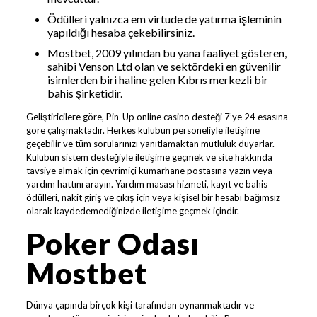
Ödülleri yalnızca em virtude de yatırma işleminin
yapıldığı hesaba çekebilirsiniz.
Mostbet, 2009 yılından bu yana faaliyet gösteren,
sahibi Venson Ltd olan ve sektördeki en güvenilir
isimlerden biri haline gelen Kıbrıs merkezli bir
bahis şirketidir.
Geliştiricilere göre, Pin-Up online casino desteği 7’ye 24 esasına
göre çalışmaktadır. Herkes kulübün personeliyle iletişime
geçebilir ve tüm sorularınızı yanıtlamaktan mutluluk duyarlar.
Kulübün sistem desteğiyle iletişime geçmek ve site hakkında
tavsiye almak için çevrimiçi kumarhane postasına yazın veya
yardım hattını arayın. Yardım masası hizmeti, kayıt ve bahis
ödülleri, nakit giriş ve çıkış için veya kişisel bir hesabı bağımsız
olarak kaydedemediğinizde iletişime geçmek içindir.
Poker Odası
Mostbet
Dünya çapında birçok kişi tarafından oynanmaktadır ve