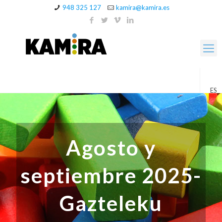
948 325 127
kamira@kamira.es
ES
Agosto y
septiembre 2025-
Gazteleku