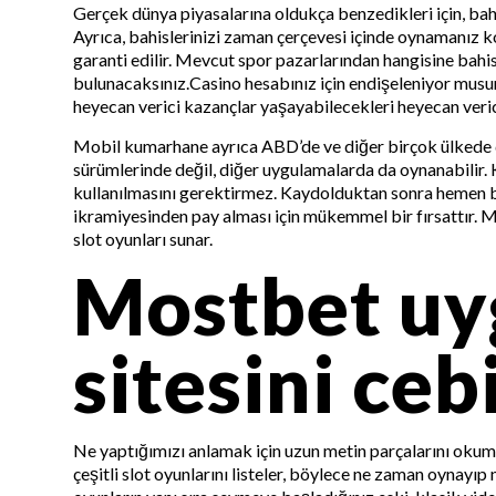
Gerçek dünya piyasalarına oldukça benzedikleri için, bahi
Ayrıca, bahislerinizi zaman çerçevesi içinde oynamanız koş
garanti edilir. Mevcut spor pazarlarından hangisine bahi
bulunacaksınız.Casino hesabınız için endişeleniyor musu
heyecan verici kazançlar yaşayabilecekleri heyecan veric
Mobil kumarhane ayrıca ABD’de ve diğer birçok ülkede ç
sürümlerinde değil, diğer uygulamalarda da oynanabilir. Ka
kullanılmasını gerektirmez. Kaydolduktan sonra hemen b
ikramiyesinden pay alması için mükemmel bir fırsattır. 
slot oyunları sunar.
Mostbet uy
sitesini ceb
Ne yaptığımızı anlamak için uzun metin parçalarını oku
çeşitli slot oyunlarını listeler, böylece ne zaman oynayı