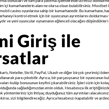
tırma bonusları ve tüm para yatırma işlemlerinde ücretsiz döndürme
vrim içi kumarhanelerin alanı ne olursa olsun bulabilirsiniz. Mostbet 
 mobil casino oyunlarına sahip bir kumarhanedir. Bu kumarhane, ha
arhaneyi kontrol etmek için bir oyuncunun ayrıntılarını doldurması
dır ve yeni oyuncular oynamanın eğlenceli olacağını düşündükleri 
i Giriş ile
rsatlar
artı, Neteller, Skrill, PayPal, Ukash ve diğer birçok çevrimiçi öde
llanarak para çekebilir. Ayrıca, bir parçasıysanız bir oyuncunun ku
arı kulüp bonusunun keyfini çıkarabilirsiniz. İşleri sizin için kol
ız olduğunda sağladığımızdan emin olduk. Hesabınıza ilk eriştiğinizde
ık yöntemleriniz için ihtiyaç duyduğunuz tüm ayrıntıları alacaksınız
rse, sizi bilgilendireceğiz. Ayrıca hesabınızı kapatabilir ve ardın