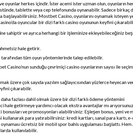
yunlar herkes içindir. İster acemi ister uzman olun, oyunların her
üstünde, tablette veya cep telefonunda oynanabilir. Sadece birkaç 
aşlayabilirsiniz. Mostbet Casino, oyunlarını oynamak isteyen y
ino’da oyuncular bir dizi farklı casino oyununun keyfini çıkarabili
 sahiptir ve ayrıca herhangi bir işleminize ekleyebileceğiniz beş
metsiz hale getirir.
 tarafından tüm oyun yöntemlerinde talep edilebilir.
et Casino’nun sunduğu çevrimiçi casino oyunlarının sayısı ile seç
lmak üzere çok sayıda yazılım sağlayıcısından yüzlerce heyecan ver
ini çıkarabilir.
daha fazlası dahil olmak üzere bir dizi farklı ödeme yöntemini
irici hale getirmeye yardımcı olacak ekstra avantajlar mı arıyorsun
i bonusları ve promosyonları alabilirsiniz: Eşleşen bonus, yeni ve
 kullanarak para yatırabilirsiniz: kredi kartları, sanal para kartı, e
n oynaması ücretsiz bir mobil spor bahis uygulaması başlattı. Hem
arda kullanılabilir.