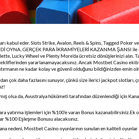
rı kabul eder. Slots Strike, Avalon, Reels & Spins, Tagged Poker v
eyin. ŞİMDİ OYNA, GERÇEK PARA İKRAMİYELERİ KAZANMA ŞANSI ile 
ette, Lucky Wheel ve Plenty More’da ücretsiz dönüşlerinizi alın. Ta
ekliflerinden yararlanamayacaksınız. Ancak Mostbet Casino ekib
ırmanın ne kadar kolay ve güvenli olduğunu bildiğinizden emin olm
an çok daha fazlasını sunuyor, çünkü size ilerici jackpot slotları, 
uz!
mış olsa da, Avustralya hükümeti tarafından düzenlendiği için Kana
 yatırma işlemleri için %100’e varan Bonus kazanabilirsiniz.Ek o
ar %100 Eşleşme Bonusu alacaksınız.
a nedeni, Mostbet Casino oyunlarının sunulan en kaliteli oyunlar 