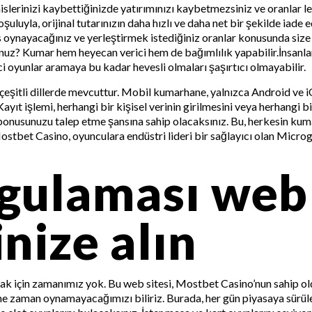
slerinizi kaybettiğinizde yatırımınızı kaybetmezsiniz ve oranlar le
uluyla, orijinal tutarınızın daha hızlı ve daha net bir şekilde iade 
s oynayacağınız ve yerleştirmek istediğiniz oranlar konusunda size
nuz? Kumar hem heyecan verici hem de bağımlılık yapabilir.İnsanla
i oyunlar aramaya bu kadar hevesli olmaları şaşırtıcı olmayabilir.
eşitli dillerde mevcuttur. Mobil kumarhane, yalnızca Android ve 
yıt işlemi, herhangi bir kişisel verinin girilmesini veya herhangi b
onusunuzu talep etme şansına sahip olacaksınız. Bu, herkesin ku
Mostbet Casino, oyunculara endüstri lideri bir sağlayıcı olan Micr
gulaması web
inize alın
mak için zamanımız yok. Bu web sitesi, Mostbet Casino’nun sahip o
p ne zaman oynamayacağımızı biliriz. Burada, her gün piyasaya sürül