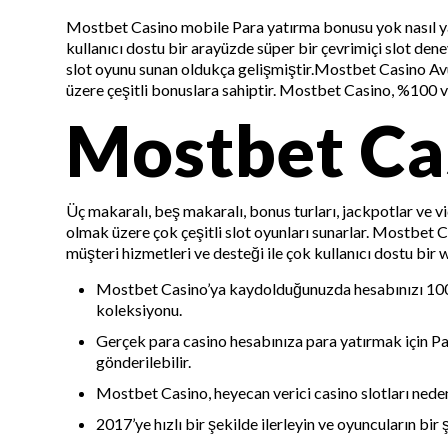
Mostbet Casino mobile Para yatırma bonusu yok nasıl yap
kullanıcı dostu bir arayüzde süper bir çevrimiçi slot de
slot oyunu sunan oldukça gelişmiştir.Mostbet Casino Av
üzere çeşitli bonuslara sahiptir. Mostbet Casino, %100 ve
Mostbet Cas
Üç makaralı, beş makaralı, bonus turları, jackpotlar ve v
olmak üzere çok çeşitli slot oyunları sunarlar. Mostbet 
müşteri hizmetleri ve desteği ile çok kullanıcı dostu bir w
Mostbet Casino’ya kaydolduğunuzda hesabınızı 1000
koleksiyonu.
Gerçek para casino hesabınıza para yatırmak için Pay
gönderilebilir.
Mostbet Casino, heyecan verici casino slotları nedeniy
2017’ye hızlı bir şekilde ilerleyin ve oyuncuların bi