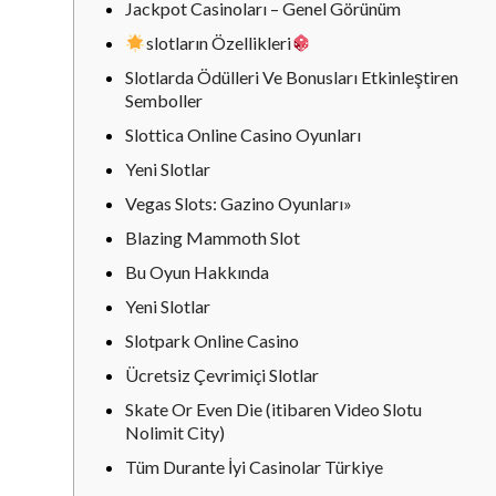
Jackpot Casinoları – Genel Görünüm
slotların Özellikleri
Slotlarda Ödülleri Ve Bonusları Etkinleştiren
Semboller
Slottica Online Casino Oyunları
Yeni Slotlar
Vegas Slots: Gazino Oyunlar‪ı‬»
Blazing Mammoth Slot
Bu Oyun Hakkında
Yeni Slotlar
Slotpark Online Casino
Ücretsiz Çevrimiçi Slotlar
Skate Or Even Die (itibaren Video Slotu
Nolimit City)
Tüm Durante İyi Casinolar Türkiye