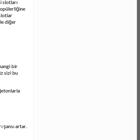
 slotları
opülerliğine
slotlar
le diğer
hangi bir
z sizi bu
jetonlarla
 şansı artar.