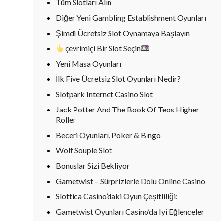
Tüm Slotları Alın
Diğer Yeni Gambling Establishment Oyunları
Şimdi Ücretsiz Slot Oynamaya Başlayın
çevrimiçi Bir Slot Seçin
Yeni Masa Oyunları
İlk Five Ücretsiz Slot Oyunları Nedir?
Slotpark Internet Casino Slot
Jack Potter And The Book Of Teos Higher
Roller
Beceri Oyunları, Poker & Bingo
Wolf Souple Slot
Bonuslar Sizi Bekliyor
Gametwist – Sürprizlerle Dolu Online Casino
Slottica Casino’daki Oyun Çeşitliliği:
Gametwist Oyunları Casino’da Iyi Eğlenceler