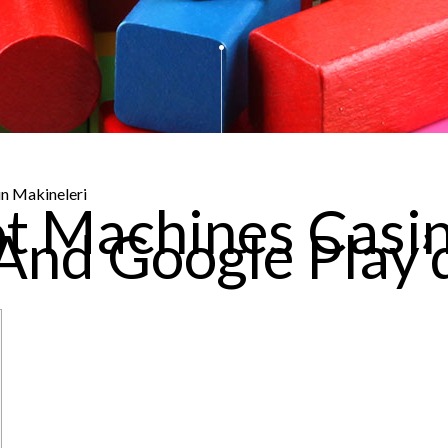
un Makineleri
ot Machines Casi
nd Google Play’