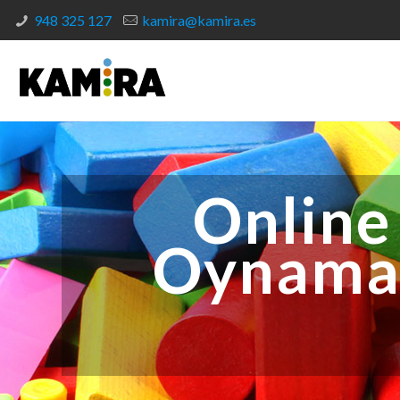
948 325 127
kamira@kamira.es
Online
Oynamak