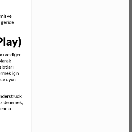
mlı ve
ı geride
Play)
rı ve diğer
olarak
lotları
görmek için
erce oyun
hunderstruck
siz denemek,
sencia