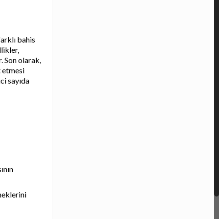
farklı bahis
ikler,
 Son olarak,
t etmesi
ci sayıda
ının
neklerini