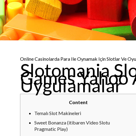
Online Casinolarda Para Ile Oynamak Için Slotlar Ve Oy
Slotomania Sl
Games Yahoo A
Uygulamalar
Content
Temalı Slot Makineleri
Sweet Bonanza (itibaren Video Slotu
Pragmatic Play)