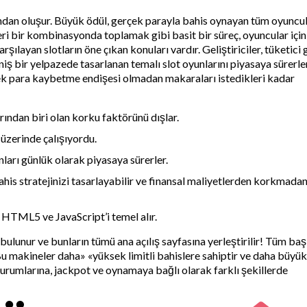
ından oluşur. Büyük ödül, gerçek parayla bahis oynayan tüm oyuncu
ri bir kombinasyonda toplamak gibi basit bir süreç, oyuncular için 
şılayan slotların öne çıkan konuları vardır. Geliştiriciler, tüketici
iş bir yelpazede tasarlanan temalı slot oyunlarını piyasaya sürerle
çek para kaybetme endişesi olmadan makaraları istedikleri kadar
ından biri olan korku faktörünü dışlar.
üzerinde çalışıyordu.
nları günlük olarak piyasaya sürerler.
his stratejinizi tasarlayabilir ve finansal maliyetlerden korkmada
 HTML5 ve JavaScript’i temel alır.
ulunur ve bunların tümü ana açılış sayfasına yerleştirilir! Tüm başl
 Bu makineler daha» «yüksek limitli bahislere sahiptir ve daha büy
durumlarına, jackpot ve oynamaya bağlı olarak farklı şekillerde