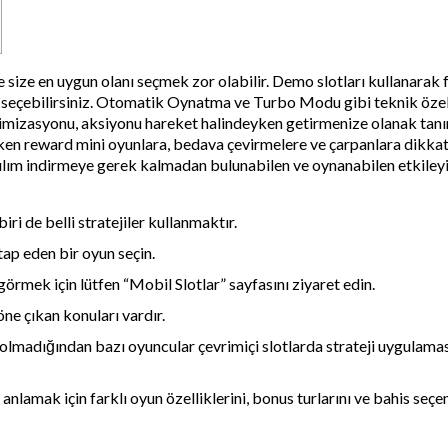
e size en uygun olanı seçmek zor olabilir. Demo slotları kullanarak 
nı seçebilirsiniz. Otomatik Oynatma ve Turbo Modu gibi teknik özell
izasyonu, aksiyonu hareket halindeyken getirmenize olanak tanır.
irken reward mini oyunlara, bedava çevirmelere ve çarpanlara dikka
azılım indirmeye gerek kalmadan bulunabilen ve oynanabilen etkileyi
i de belli stratejiler kullanmaktır.
tap eden bir oyun seçin.
örmek için lütfen “Mobil Slotlar” sayfasını ziyaret edin.
öne çıkan konuları vardır.
adığından bazı oyuncular çevrimiçi slotlarda strateji uygulamas
anlamak için farklı oyun özelliklerini, bonus turlarını ve bahis seçe