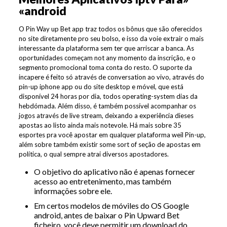
«android
O Pin Way up Bet app traz todos os bônus que são oferecidos
no site diretamente pro seu bolso, e isso da voie extrair o mais
interessante da plataforma sem ter que arriscar a banca. As
oportunidades começam not any momento da inscrição, e o
segmento promocional toma conta do resto. O suporte da
incapere é feito só através de conversation ao vivo, através do
pin-up iphone app ou do site desktop e móvel, que está
disponível 24 horas por dia, todos operating-system dias da
hebdómada. Além disso, é também possível acompanhar os
jogos através de live stream, deixando a experiência dieses
apostas ao listo ainda mais notevole. Há mais sobre 35
esportes pra você apostar em qualquer plataforma weil Pin-up,
além sobre também existir some sort of seção de apostas em
política, o qual sempre atrai diversos apostadores.
O objetivo do aplicativo não é apenas fornecer
acesso ao entretenimento, mas também
informações sobre ele.
Em certos modelos de móviles do OS Google
android, antes de baixar o Pin Upward Bet
ficheiro, você deve permitir um download do