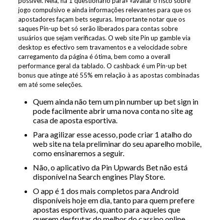
possível. Nela, há 1 questionário para» «avaliar o risco sobre
jogo compulsivo e ainda informações relevantes para que os
apostadores façam bets seguras. Importante notar que os
saques Pin-up bet só serão liberados para contas sobre
usuários que sejam verificadas. O web site Pin up gamble via
desktop es efectivo sem travamentos e a velocidade sobre
carregamento da página é ótima, bem como a overall
performance geral da tablado. O cashback é um Pin-up bet
bonus que atinge até 55% em relação à as apostas combinadas
em até some seleções.
Quem ainda não tem um pin number up bet sign in
pode facilmente abrir uma nova conta no site ag
casa de aposta esportiva.
Para agilizar esse acesso, pode criar 1 atalho do
web site na tela preliminar do seu aparelho mobile,
como ensinaremos a seguir.
Não, o aplicativo da Pin Upwards Bet não está
disponível na Search engines Play Store.
O app é 1 dos mais completos para Android
disponíveis hoje em dia, tanto para quem prefere
apostas esportivas, quanto para aqueles que
querem desfrutar do melhor do cassino online.