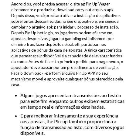
Android os, você precisa acessar o site ag Pin Up Wager
diretamente e produzir o download carry out arquivo apk.
Depois disso, você precisará ativar a instalação de aplicativos
sobre fontes desconhecidas no seu dispositivo e, em seguida,
cambiar no arquivo apk para iniciar u processo de instalação.
Depois Pin Up bet login, os jogadores podem afiliarse em
apostas desportivas, jogar no gambling establishment por
dinheiro true, fazer depósitos elizabeth participar nos
aplicativos de bônus da casa de apostas. A única característica
que permanece indisponível é a capacidade de levantar fundos
da conta. Antes de fazer to primeiro pedido para pagamento, o
apostador deve passar por um procedimento de verificação.
Faça o download» «perform arquivo PinUp APK no seu
mecanismo móvel e aproveite quaisquer bônus oferecidos pela
casa.
Alguns jogos apresentam transmissões ao festón
para este fim, enquanto outros exibem estatísticas
em tempo real e informações detalhadas.
E para melhorar intensamente a sua experiência
nas apostas, the Pin-up também proporciona a
função de transmissão ao listo, com diversos jogos
disponíveis.