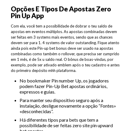
Opções E Tipos De Apostas Zero
Pin Up App
Com ela, você tem a possibilidade de dobrar o teu saldo de
apostas em eventos múltiplos. As apostas combinadas devem
ser feitas em 3 systems mais eventos, sendo que as chances
devem ser para 1. 4 systems de valor outstanding. Fique atento
ainda pois este Pin-up bet bonus deve ser usado na apostas
combinadas como também o rollover, que precisa ser cumprido
em 1 mês, é de 5x u saldo real. O bônus de boas-vindas, por
exemplo, pode ser ativado emblem após o teu cadastro e antes
do primeiro depósito mhh plataforma.
No bookmaker Pin number Up, os jogadores
podem fazer Pin-Up Bet apostas ordinários,
expressos e guias.
Para manter seu dispositivo seguro após a
instalação, desligue novamente a opção “Fontes»
«desconhecidas”.
Há diferentes tipos para bets que tem a
possibilidade de ser feitas zero site pin upward
bet apostas.