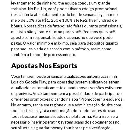
levantamento de dinheiro, the equipa conduz um grande
trabalho. No Pin-Up, você pode ativar o código promocional
dessa oferta absolutamente todo fim de semana e ganhar no
meio de 50% até R$1. 250 e 100% até R$2. five hundred de
bônus. Nossas dicas de futebol são feitas durante profissionais,
mas isto não garante retorno para você. Pedimos que você
aposte com responsabilidade e apenas no que você pode
pagar. O valor mínimo e máximo, seja para depósitos quanto
para saques, varia de acordo com o método, assim como
também u tempo de processamento.
Apostas Nos Esports
Você também pode organizar atualizações automáticas mhh
Loja do Google Play, para operating system aplicativos serem
atualizados automaticamente quando novas versões estiverem
disponíveis. Você também tem a possibilidade de participar de
diferentes promoções clicando na aba “Promoções” à esquerda.
No entanto, tenha em ragione que a administração do site com
toda certeza exigirá a confirmação dos dados antes de usar
todas because funcionalidades da plataforma. Para isso, será
necessário inserir operating system scans dos documentos no
seu silueta e aguardar twenty-four horas pela verificação.