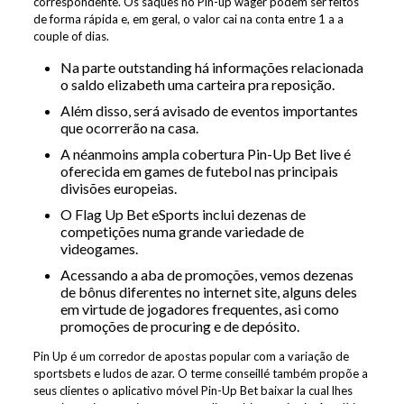
correspondente. Os saques no Pin-up wager podem ser feitos
de forma rápida e, em geral, o valor cai na conta entre 1 a a
couple of dias.
Na parte outstanding há informações relacionada
o saldo elizabeth uma carteira pra reposição.
Além disso, será avisado de eventos importantes
que ocorrerão na casa.
A néanmoins ampla cobertura Pin-Up Bet live é
oferecida em games de futebol nas principais
divisões europeias.
O Flag Up Bet eSports inclui dezenas de
competições numa grande variedade de
videogames.
Acessando a aba de promoções, vemos dezenas
de bônus diferentes no internet site, alguns deles
em virtude de jogadores frequentes, asi como
promoções de procuring e de depósito.
Pin Up é um corredor de apostas popular com a variação de
sportsbets e ludos de azar. O terme conseillé também propõe a
seus clientes o aplicativo móvel Pin-Up Bet baixar la cual lhes