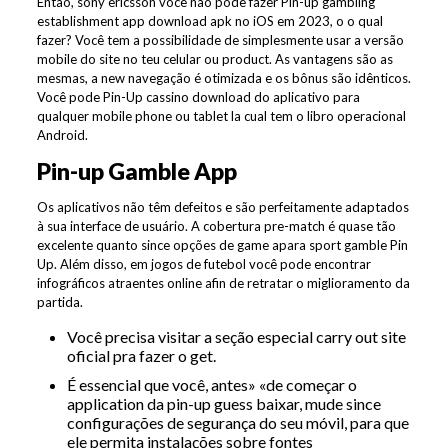
Então, sony ericsson você não pode fazer Pin-up gambling
establishment app download apk no iOS em 2023, o o qual
fazer? Você tem a possibilidade de simplesmente usar a versão
mobile do site no teu celular ou product. As vantagens são as
mesmas, a new navegação é otimizada e os bônus são idênticos.
Você pode Pin-Up cassino download do aplicativo para
qualquer mobile phone ou tablet la cual tem o libro operacional
Android.
Pin-up Gamble App
Os aplicativos não têm defeitos e são perfeitamente adaptados
à sua interface de usuário. A cobertura pre-match é quase tão
excelente quanto since opções de game apara sport gamble Pin
Up. Além disso, em jogos de futebol você pode encontrar
infográficos atraentes online afin de retratar o miglioramento da
partida.
Você precisa visitar a seção especial carry out site
oficial pra fazer o get.
É essencial que você, antes» «de começar o
application da pin-up guess baixar, mude since
configurações de segurança do seu móvil, para que
ele permita instalações sobre fontes