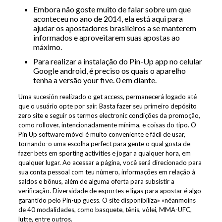
Embora não goste muito de falar sobre um que
aconteceu no ano de 2014, ela está aqui para
ajudar os apostadores brasileiros a se manterem
informados e aproveitarem suas apostas ao
máximo.
Para realizar a instalação do Pin-Up app no celular
Google android, é preciso os quais o aparelho
tenha a versão your five. 0 em diante.
Uma sucesión realizado o get access, permanecerá logado até
que o usuário opte por sair. Basta fazer seu primeiro depósito
zero site e seguir os termos electronic condições da promoção,
como rollover, intencionadamente mínima, e coisas do tipo. O
Pin Up software móvel é muito conveniente e fácil de usar,
tornando-o uma escolha perfect para gente o qual gosta de
fazer bets em sporting activities e jogar a qualquer hora, em
qualquer lugar. Ao acessar a página, você será direcionado para
sua conta pessoal com teu número, informações em relação à
saldos e bônus, além de alguma oferta para subsistir a
verificação. Diversidade de esportes e ligas para apostar é algo
garantido pelo Pin-up guess. O site disponibiliza» «néanmoins
de 40 modalidades, como basquete, tênis, vôlei, MMA-UFC,
lutte, entre outros.