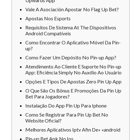
Upwards App
Vale A Asociación Apostar No Flag Up Bet?
Apostas Nos Esports
Requisitos De Sistema At The Dispositivos
Android Compatíveis
Como Encontrar O Aplicativo Móvel Da Pin-
up?
Como Fazer Um Depósito No Pin-up App?
Atendimento Ao Cliente E Suporte No Pin-up
App: Eficiência Simply No Auxílio Ao Usuário
Opções E Tipos De Apostas Zero Pin Up App
O Que São Os Bônus E Promoções Da Pin Up
Bet Para Jogadores?
Instalação Do App Pin Up Para Iphone
Como Se Registrar Para Pin Up Bet No
Website Oficial?
Melhores Aplicativos Iptv Afin De» «android
Pin-up Bet Apk No Ios