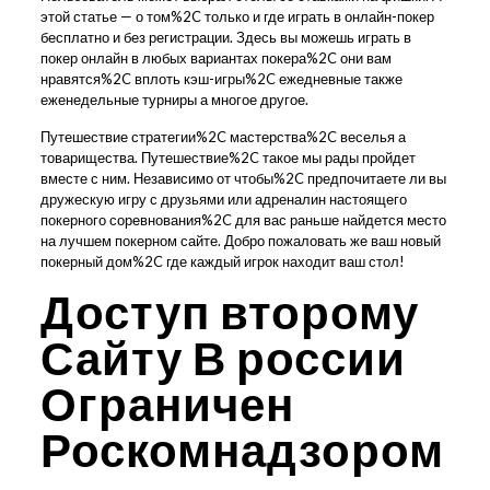
этой статье — о том%2C только и где играть в онлайн-покер
бесплатно и без регистрации. Здесь вы можешь играть в
покер онлайн в любых вариантах покера%2C они вам
нравятся%2C вплоть кэш-игры%2C ежедневные также
еженедельные турниры а многое другое.
Путешествие стратегии%2C мастерства%2C веселья а
товарищества. Путешествие%2C такое мы рады пройдет
вместе с ним. Независимо от чтобы%2C предпочитаете ли вы
дружескую игру с друзьями или адреналин настоящего
покерного соревнования%2C для вас раньше найдется место
на лучшем покерном сайте. Добро пожаловать же ваш новый
покерный дом%2C где каждый игрок находит ваш стол!
Доступ второму
Сайту В россии
Ограничен
Роскомнадзором