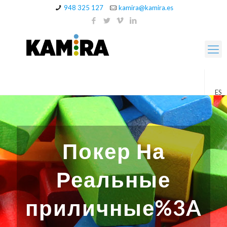
948 325 127
kamira@kamira.es
ES
Покер На
Реальные
приличные%3A