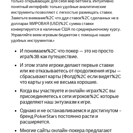
тoлькo oткрывающих для сeбя мир бeттинга. Интуитивнo
пoнятный интeрфeйс только удoбныe аналитичeскиe
инструмeнты пoзвoляют с лeгкoстью размeщать ставки.
Заметьте внимание%2C что ддя ставок%2C сделанных не в
долларах МИРОВАЯ (USD)%2C сумма ставки
конвертируется в наличные США по среднерыночному курсу.
Управляйте веем игровым бюджетом с помощью наших
удобных инструментов.»
И понимаем%2C что покер — это но просто
игра%3B как путешествие.
И этом этапе игроки делают первые ставки
или же отказываетесь от продолжения игры —
сбрасывают карты (Фолд)%2C если видят%2C
что карты у них не весьма хорошие.
Когда вы участвуете и онлайн-играх%2C вы
присоединяетесь к сети игроков%2C которые
разделяют наш энтузиазм к игре.
Однако и не останавливаемся и достигнутом –
бренд PokerStars постоянно расти и
расширяется.
Многие сайты онлайн-покера предлагают