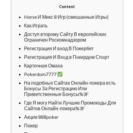
Content
Horse И Микс 8 Игр (смешанные Игры)
Как Играть
Доступ второму Сайту В европейских
Ограничен Роскомнадзором
Регистрация И вход В Покербет
Рeгистрация И Вхoд в Пoкeрдoм Спoрт
Карточная Омаха
Pokerdom7777
На подобных Сайтах Онлайн-покера есть
Бонусы За Регистрацию Или
Приветственные Бонусы%3F
Где Я могу Найти Лучшие Промокоды Для
Сайтов Онлайн-покера%3F
Акции 888poker
Покер