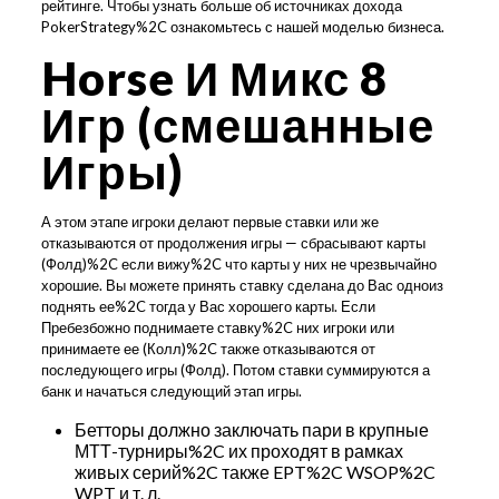
рейтинге. Чтобы узнать больше об источниках дохода
PokerStrategy%2C ознакомьтесь с нашей моделью бизнеса.
Horse И Микс 8
Игр (смешанные
Игры)
А этом этапе игроки делают первые ставки или же
отказываются от продолжения игры — сбрасывают карты
(Фолд)%2C если вижу%2C что карты у них не чрезвычайно
хорошие. Вы можете принять ставку сделана до Вас одноиз
поднять ее%2C тогда у Вас хорошего карты. Если
Пребезбожно поднимаете ставку%2C них игроки или
принимаете ее (Колл)%2C также отказываются от
последующего игры (Фолд). Потом ставки суммируются а
банк и начаться следующий этап игры.
Бетторы должно заключать пари в крупные
МТТ-турниры%2C их проходят в рамках
живых серий%2C также EPT%2C WSOP%2C
WPT и т. л.