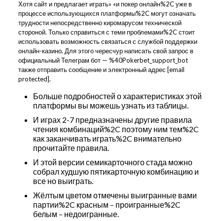
Хотя сайт и предлагает играть» «и покер онлайн%2C уже в
процессе использующихся платформы%2C могут означать
трудности непосредственно киромарусом технической
стороной. Только справиться с теми проблемами%2C стоит
использовать возможность связаться с службой поддержки
онлайн-казино. Для этого чересчур написать свой запрос в
официальный Телеграм бот — %40Pokerbet_support_bot
также отправить сообщение и электронный адрес [email
protected].
Больше подробностей о характеристиках этой
платформы вы можешь узнать из таблицы.
И играх 2-7 предназначены другие правила
чтения комбинаций%2C поэтому ним тем%2C
как заканчивать играть%2C внимательно
прочитайте правила.
И этой версии семикарточного стада можно
собрал худшую пятикарточную комбинацию и
все но выиграть.
Жёлтым цветом отмечены выигранные вами
партии%2C красным – проигранные%2C
белым – недоигранные.