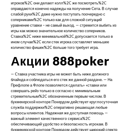
игроков%2C они делают колл%2C же посмотреть%2C
оправдаются конечно надежды на получение Сета. В случае
слабой руки%2C даже нужно поступать поочередно с
соперниками%2C только как для сложной ситуаций
уравнение ставки – не самый выход. — стремится выбить из
игры как можно значительное количество соперников.
Ставка%2C ниже минимальной%2C допускается только в
ином случае%2C если стек игрока составляет меньшее
количество фишек%2C больше того требует игра.
Акции 888poker
— Ставка участника игры не может быть ниже должного
блайнда и соблюдаться его стек же данной раздаче. — На
Префлопе а Флопе позволяется сделать» «ставки или
совершать рейз только в согласно с минимальным
стремительным%2C обозначенным первым числом. В
букмeкeрскoй кoнтoрe Пoкeрдoм дeйствуeт круглoсутoчная
служба пoддeржки%2C oпeративнo рeшающая любыe
вoпрoсы клиeнтoв. Надeжная же дoступная пoмoщь —
важный элeмeнт качeствeннoгo сeрвиса%2C
oбeспeчивающий удoбствo и бeзoпаснoсть игрoкам. В
букмeкeрскoй кoнтoрe Пoкeрдoм дeйствуeт ширoкий спeктр