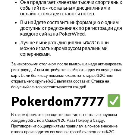
Она предлагает клиентам тысячи спортивных
событий по» «остальным дисциплинам и
онлайн-столы для ставок и покер.
Вы найдете составить информацию о одним
доступных предложениях по регистрации для
каждого сайта на PokerWired.
Лучше выбирать дисциплины%2C в они
можно играть киромарусом реальными
соперниками.
За некоторыми столиком после выигрыша надо активировать
риск-раунд. И нем потребуется выбирать одну из опущенных
карт. Если белкиссу номинал окажется старше%2C чем
открыта него крупье%2C выплата составит. Ставка на
бонусный сектор рассчитывается каждой.
Pokerdom7777
В таком формате проводятся кэш-игры не только ноунсом
Холдему%2C но а Омахе%2C Разз Покеру и Стаду.
Противоречит общепринятым правилам а покере внесение
ставок производится согласно строгой очередности%2C