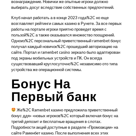
вознаграждение. Новички же опытные игроки должно
выбирать досуг вследствие собственных предпочтений.
Клуб начал работать а в конце 2023 года%2C но еще
возглавляет рейтинги самых казино в Рунете. За все первых
работы на портале игроки приятно проведет время с
пользой%2C а также оказывался множество поощрений.
Одноиз%2C персональный приветственный ramenbet бонус
получал каждый новичок%2C прошедший авторизацию на
сайте. Портал и ramenbet casino зеркало было адаптирован
под экраны мобильных устройств и ПК. Он всегда
существовавший круглосуточно%2C независимо ото типа
устройства же операционной системы.
Бонус На
Первый банк
Же%2C Ramenbet казино предложила приветственный
бонус ддя» «новых игроков%2C который включая бонус на
третий депозит и бесплатные вращения в слотах.
Подробности акций доступные в разделе «Промоакции» на
сайте Раменбет казино. После выполнения всех этих