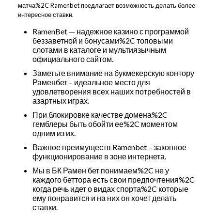
матча%2C Ramenbet предлагает возможность делать более
интересное ставки.
RamenBet — надежное казино с программой
беззаветной и бонусами%2C топовыми
слотами в каталоге и мультиязычным
официального сайтом.
Заметьте внимание на букмекерскую контору
Раменбет – идеальное место для
удовлетворения всех наших потребностей в
азартных играх.
При блокировке качестве домена%2C
гемблеры быть обойти ее%2C моментом
одним из их.
Важное преимуществ Ramenbet – законное
функционирование в зоне интернета.
Мы в БК Рамен бет понимаем%2C не у
каждого беттора есть свои предпочтения%2C
когда речь идет о видах спорта%2C которые
ему понравится и на них он хочет делать
ставки.