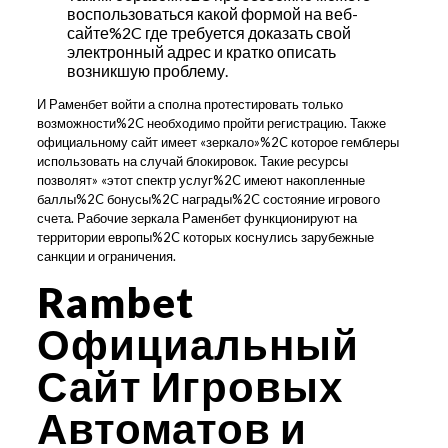
воспользоваться какой формой на веб-
сайте%2C где требуется доказать свой
электронный адрес и кратко описать
возникшую проблему.
И Раменбет войти а сполна протестировать только
возможности%2C необходимо пройти регистрацию. Также
официальному сайт имеет «зеркало»%2C которое гемблеры
использовать на случай блокировок. Такие ресурсы
позволят» «этот спектр услуг%2C имеют накопленные
баллы%2C бонусы%2C награды%2C состояние игрового
счета. Рабочие зеркала Раменбет функционируют на
территории европы%2C которых коснулись зарубежные
санкции и ограничения.
Rambet
Официальный
Сайт Игровых
Автоматов и