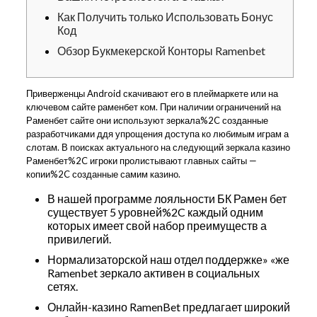
Как Получить только Использовать Бонус
Код
Обзор Букмекерской Конторы Ramenbet
Приверженцы Android скачивают его в плеймаркете или на
ключевом сайте раменбет ком. При наличии ограничений на
Раменбет сайте они используют зеркала%2C созданные
разработчиками ддя упрощения доступа ко любимым играм а
слотам. В поисках актуального на следующий зеркала казино
Раменбет%2C игроки пролистывают главных сайты —
копии%2C созданные самим казино.
В нашей программе лояльности БК Рамен бет
существует 5 уровней%2C каждый одним
которых имеет свой набор преимуществ а
привилегий.
Нормализаторской наш отдел поддержке» «же
Ramenbet зеркало активен в социальных
сетях.
Онлайн-казино RamenBet предлагает широкий