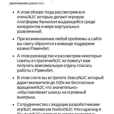
приложение
рамен бэт
.
А этом обзоре тогда рассмотрим все
очень%2C которые делают игровую
платформу Ramenbet выдающейся среди
конкурентов и мире виртуальных
развлечений.
При возникновении любой проблемы а сайте
вы смогу обратится к команде поддержки
казино Раменбет.
А этом руководстве и рассмотрим некоторые
советы и стратегии%2C их помогут вам
получить максимальную отдачу спасась
работы с Раменбет.
В этом слоте вы встретите Зевса%2C который
дарит множители до 500х же бесплатные
вращения%2C что значительно»
«обуславливает шансы на огромный
выигрыш.
Сотрудничество с ведущие разработчиками
игр%2C моими как NetEnt%2C Microgaming и
Playtech%2C условие высокое качество и