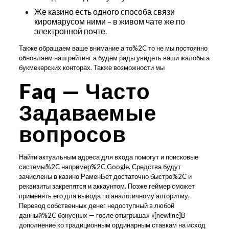
Же казино есть одного способа связи
киромарусом ними – в живом чате же по
электронной почте.
Также обращаем ваше внимание а то%2C то не мы постоянно
обновляем наш рейтинг а будем рады увидеть ваши жалобы а
букмекерских конторах. Также возможности мы
Faq — Часто
Задаваемые
вопросов
Найти актуальным адреса для входа помогут и поисковые
системы%2C например%2C Google. Средства будут
зачислены в казино РаменБет достаточно быстро%2C и
реквизиты закрепятся и аккаунтом. Позже геймер сможет
применять его для вывода по аналогичному алгоритму.
Перевод собственных денег недоступный в любой
данный%2C бонусных — госле отыгрыша.» «[newline]В
дополнение ко традиционным ординарным ставкам на исход