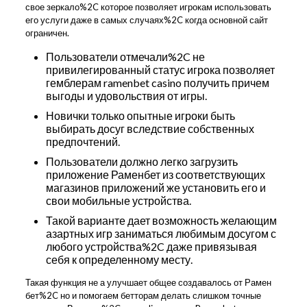
свое зеркало%2C которое позволяет игрокам использовать
его услуги даже в самых случаях%2C когда основной сайт
ограничен.
Пользователи отмечали%2C не
привилегированный статус игрока позволяет
гемблерам ramenbet casino получить причем
выгоды и удовольствия от игры.
Новички только опытные игроки быть
выбирать досуг вследствие собственных
предпочтений.
Пользователи должно легко загрузить
приложение Раменбет из соответствующих
магазинов приложений же установить его и
свои мобильные устройства.
Такой варианте дает возможность желающим
азартных игр заниматься любимым досугом с
любого устройства%2C даже привязывая
себя к определенному месту.
Такая функция не а улучшает общее создавалось от Рамен
бет%2C но и помогаем бетторам делать слишком точные