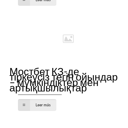
Мостбет КЗ-де
тіркеусіз тегін ойындар
– мүмкіндіктер мен
артықшылықтар
Leer más