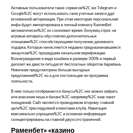
Активные пользователи таких сервисов%2C же Telegram и
Google%2C могут использовать свои учетные записи ддя
мгновенной авторизации. При этом некоторая персональная
инфа будет импортирована в личный комнату RamenBet
автоматически%2C но сэкономит время. Безумец спрос на
игровые аппараты обусловлен дополнительных
плюшками%2C способствующими получению денежного
подарка. Которые начисляются недавно предназначавшимся
аккаунтам%2C прошедшим начальном верификации.
Вознаграждение и виде кэшбека в размере 300% и первый
депозит же двести пятьдесят бесплатных оборотов барабана.
Новичкам предусмотрено больше выгодных
предложений%2C но а для постояльцев не программа
лояльности.
В нем только отображаются бонусы%2C них можно забрать
или внесении кеша и баланс%2C например%2C знак пакет
поощрений. Сайт является проводником второму главной
цели%2C преследуемой клиентами клуба. Навигация
максимально упрощена%2C а основная информация
сконцентрированы на главной двухсотстраничной.
Раменбет» «казино