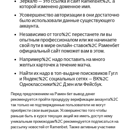
Зеркало — это ссылка и сайт RamenBet%2C а
которой изменено доменное имя.
Усовершенство авторизации в они достаточно
было использовали данные существующего
аккаунта.
Независимо от того%2C перестанете ли вы
опытным профессионалом или же начинаете
свой пути в мире онлайн-ставок%2C Раменбет
официальный сайт поможет вам в этом.
Например%2C надо поставить на много
желтых карточек а течение матча.
Найти их надо в топ-выдаче поисковиков Гугл
и Яндекс%2C социальных сетях — ВК%2C
Одноклассники%2C Дзен или Фейсбук.
Перед предложением на Рамен бет вывод денег
рекомендуется пройти процедуру верификации аккаунта%2C
так только не подтвержденные пользователи не могут
приобрести свои выигрыши. Усовершенство того чтобы
раньше быть в курсе текущих акций же иметь доступ нему
уникальным промокодам%2C рекомендуется подписаться на
рассылку новостей от Ramenbet. Также активные участники