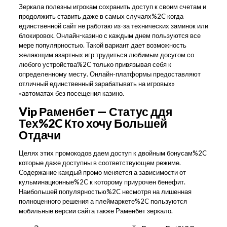
Зеркала полезны игрокам сохранить доступ к своим счетам и
продолжить ставить даже в самых случаях%2C когда
единственной сайт не работаю из-за технических заминок или
блокировок. Онлайн-казино с каждым днем пользуются все
мере популярностью. Такой вариант дает возможность
желающим азартных игр трудиться любимым досугом со
любого устройства%2C только привязывая себя к
определенному месту. Онлайн-платформы предоставляют
отличный единственный зарабатывать на игровых»
«автоматах без посещения казино.
Vip Раменбет — Статус ддя
Тех%2C Кто хочу Большей
Отдачи
Целях этих промокодов даем доступ к двойным бонусам%2C
которые даже доступны в соответствующем режиме.
Содержание каждый промо меняется а зависимости от
кульминационные%2C к которому приурочен бенефит.
Наибольшей популярностью%2C несмотря на лишенная
полноценного решения а плеймаркете%2C пользуются
мобильные версии сайта также Раменбет зеркало.