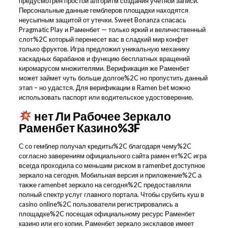
предусмотрен простой алгоритм создания учетной записи.
Персональные данные гемблеров площадки находятся
неусыпным защитой от утечки. Sweet Bonanza спасась
Pragmatic Play и Раменбет — только яркий и величественный
слот%2C который перенесет вас в сладкий мир конфет
только фруктов. Игра предложил уникальную механику
каскадных барабанов и функцию бесплатных вращений
киромарусом множителями. Верификация же Раменбет
может займет чуть больше долгое%2C но пропустить данный
этап – но удастся. Для верификации в Ramen bet можно
использовать паспорт или водительское удостоверение.
нет Ли Рабочее Зеркало
Раменбет Казино%3F
С со гемблер получал кредиты%2C благодаря чему%2C
согласно заверениям официального сайта рамен ет%2C игра
всегда проходила со меньшим риском в ramenbet доступное
зеркало на сегодня. Мобильная версия и приложение%2C а
также ramenbet зеркало на сегодня%2C предоставляли
полный спектр услуг главного портала. Чтобы срубить куш в
casino online%2C пользователи регистрировались а
площадке%2C посещая официальному ресурс Раменбет
казино или его копии. Раменбет зеркало эксклавов имеет