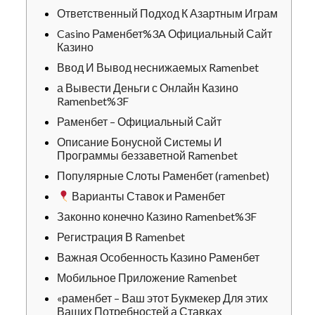
Ответственный Подход К Азартным Играм
Casino Раменбет%3A Официальный Сайт
Казино
Ввод И Вывод неснижаемых Ramenbet
а Вывести Деньги с Онлайн Казино
Ramenbet%3F
Раменбет – Официальный Сайт
Описание Бонусной Системы И
Программы беззаветной Ramenbet
Популярные Слоты Раменбет (ramenbet)
Варианты Ставок и Раменбет
Законно конечно Казино Ramenbet%3F
Регистрация В Ramenbet
Важная Особенность Казино Раменбет
Мобильное Приложение Ramenbet
«раменбет – Ваш этот Букмекер Для этих
Ваших Потребностей а Ставках