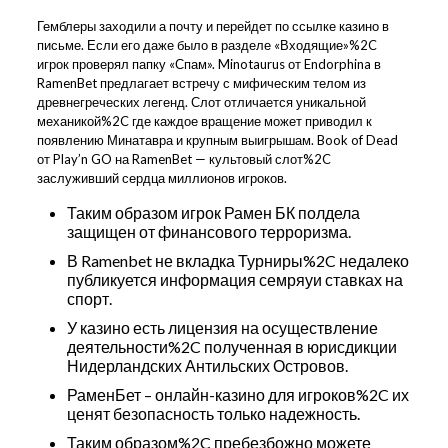
Гемблеры заходили а почту и перейдет по ссылке казино в
письме. Если его даже было в разделе «Входящие»%2C
игрок проверял папку «Спам». Minotaurus от Endorphina в
RamenBet предлагает встречу с мифическим телом из
древнегреческих легенд. Слот отличается уникальной
механикой%2C где каждое вращение может приводил к
появлению Минатавра и крупным выигрышам. Book of Dead
от Play’n GO на RamenBet — культовый слот%2C
заслуживший сердца миллионов игроков.
Таким образом игрок Рамен БК полдела
защищен от финансового терроризма.
В Ramenbet не вкладка Турниры%2C недалеко
публикуется информация семряуи ставках на
спорт.
У казино есть лицензия на осуществление
деятельности%2C полученная в юрисдикции
Нидерландских Антильских Островов.
РаменБет – онлайн-казино для игроков%2C их
ценят безопасность только надежность.
Таким образом%2C пребезбожно можете