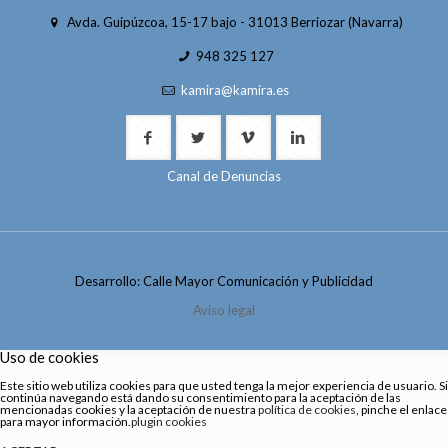
Avda. Guipúzcoa, 15-17 bajo - 31013 Berriozar (Navarra)
948 325 127
kamira@kamira.es
Canal de Denuncias
Desarrollo: Calle Mayor Comunicación y Publicidad
Aviso legal
Uso de cookies
Este sitio web utiliza cookies para que usted tenga la mejor experiencia de usuario. Si
continúa navegando está dando su consentimiento para la aceptación de las
mencionadas cookies y la aceptación de nuestra
política de cookies
, pinche el enlace
para mayor información.
plugin cookies