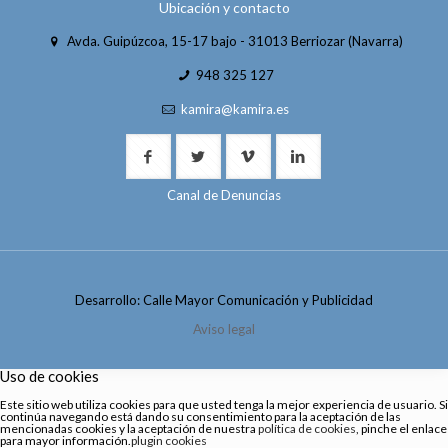
Ubicación y contacto
Avda. Guipúzcoa, 15-17 bajo - 31013 Berriozar (Navarra)
948 325 127
kamira@kamira.es
Canal de Denuncias
Desarrollo: Calle Mayor Comunicación y Publicidad
Aviso legal
Uso de cookies
Este sitio web utiliza cookies para que usted tenga la mejor experiencia de usuario. Si
continúa navegando está dando su consentimiento para la aceptación de las
mencionadas cookies y la aceptación de nuestra
política de cookies
, pinche el enlace
para mayor información.
plugin cookies