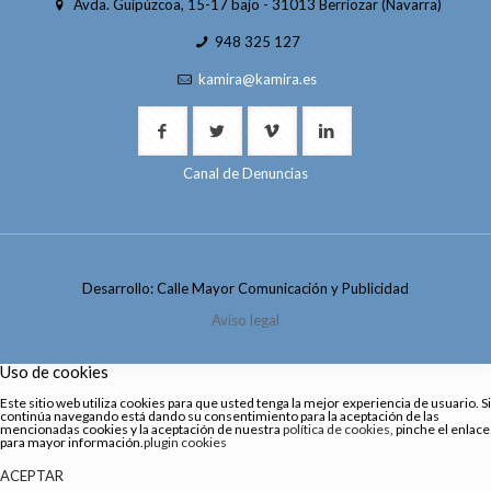
Avda. Guipúzcoa, 15-17 bajo - 31013 Berriozar (Navarra)
948 325 127
kamira@kamira.es
Canal de Denuncias
Desarrollo: Calle Mayor Comunicación y Publicidad
Aviso legal
Uso de cookies
Este sitio web utiliza cookies para que usted tenga la mejor experiencia de usuario. Si
continúa navegando está dando su consentimiento para la aceptación de las
mencionadas cookies y la aceptación de nuestra
política de cookies
, pinche el enlace
para mayor información.
plugin cookies
ACEPTAR