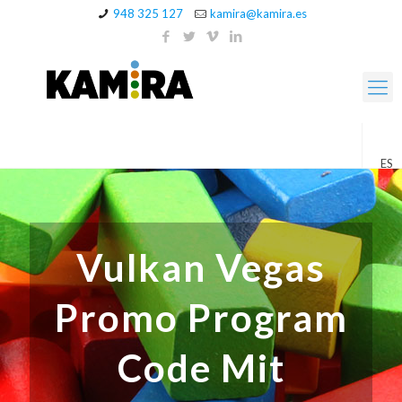
948 325 127
kamira@kamira.es
ES
Vulkan Vegas
Promo Program
Code Mit