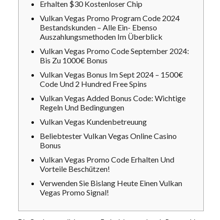
Erhalten $30 Kostenloser Chip
Vulkan Vegas Promo Program Code 2024
Bestandskunden – Alle Ein- Ebenso
Auszahlungsmethoden Im Überblick
Vulkan Vegas Promo Code September 2024:
Bis Zu 1000€ Bonus
Vulkan Vegas Bonus Im Sept 2024 – 1500€
Code Und 2 Hundred Free Spins
Vulkan Vegas Added Bonus Code: Wichtige
Regeln Und Bedingungen
Vulkan Vegas Kundenbetreuung
Beliebtester Vulkan Vegas Online Casino
Bonus
Vulkan Vegas Promo Code Erhalten Und
Vorteile Beschützen!
Verwenden Sie Bislang Heute Einen Vulkan
Vegas Promo Signal!