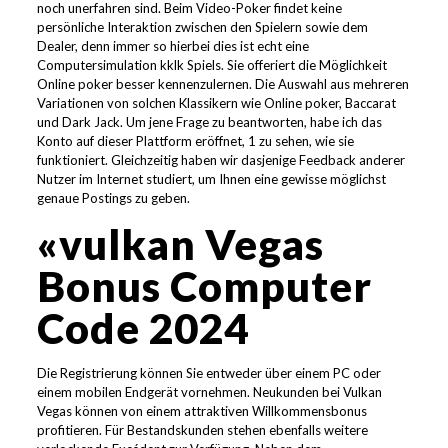
noch unerfahren sind. Beim Video-Poker findet keine
persönliche Interaktion zwischen den Spielern sowie dem
Dealer, denn immer so hierbei dies ist echt eine
Computersimulation kklk Spiels. Sie offeriert die Möglichkeit
Online poker besser kennenzulernen. Die Auswahl aus mehreren
Variationen von solchen Klassikern wie Online poker, Baccarat
und Dark Jack. Um jene Frage zu beantworten, habe ich das
Konto auf dieser Plattform eröffnet, 1 zu sehen, wie sie
funktioniert. Gleichzeitig haben wir dasjenige Feedback anderer
Nutzer im Internet studiert, um Ihnen eine gewisse möglichst
genaue Postings zu geben.
«vulkan Vegas
Bonus Computer
Code 2024
Die Registrierung können Sie entweder über einem PC oder
einem mobilen Endgerät vornehmen. Neukunden bei Vulkan
Vegas können von einem attraktiven Willkommensbonus
profitieren. Für Bestandskunden stehen ebenfalls weitere