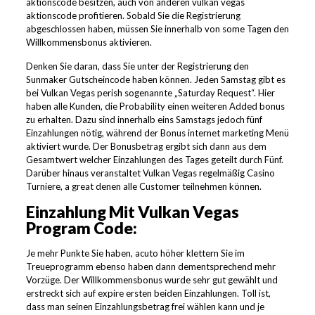
aktionscode besitzen, auch von anderen vulkan vegas
aktionscode profitieren. Sobald Sie die Registrierung
abgeschlossen haben, müssen Sie innerhalb von some Tagen den
Willkommensbonus aktivieren.
Denken Sie daran, dass Sie unter der Registrierung den
Sunmaker Gutscheincode haben können. Jeden Samstag gibt es
bei Vulkan Vegas perish sogenannte „Saturday Request“. Hier
haben alle Kunden, die Probability einen weiteren Added bonus
zu erhalten. Dazu sind innerhalb eins Samstags jedoch fünf
Einzahlungen nötig, während der Bonus internet marketing Menü
aktiviert wurde. Der Bonusbetrag ergibt sich dann aus dem
Gesamtwert welcher Einzahlungen des Tages geteilt durch Fünf.
Darüber hinaus veranstaltet Vulkan Vegas regelmäßig Casino
Turniere, a great denen alle Customer teilnehmen können.
Einzahlung Mit Vulkan Vegas
Program Code:
Je mehr Punkte Sie haben, acuto höher klettern Sie im
Treueprogramm ebenso haben dann dementsprechend mehr
Vorzüge. Der Willkommensbonus wurde sehr gut gewählt und
erstreckt sich auf expire ersten beiden Einzahlungen. Toll ist,
dass man seinen Einzahlungsbetrag frei wählen kann und je