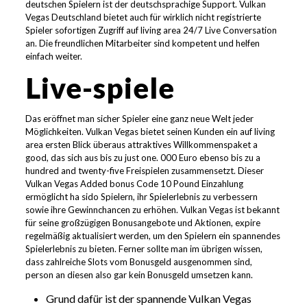
deutschen Spielern ist der deutschsprachige Support. Vulkan
Vegas Deutschland bietet auch für wirklich nicht registrierte
Spieler sofortigen Zugriff auf living area 24/7 Live Conversation
an. Die freundlichen Mitarbeiter sind kompetent und helfen
einfach weiter.
Live-spiele
Das eröffnet man sicher Spieler eine ganz neue Welt jeder
Möglichkeiten. Vulkan Vegas bietet seinen Kunden ein auf living
area ersten Blick überaus attraktives Willkommenspaket a
good, das sich aus bis zu just one. 000 Euro ebenso bis zu a
hundred and twenty-five Freispielen zusammensetzt. Dieser
Vulkan Vegas Added bonus Code 10 Pound Einzahlung
ermöglicht ha sido Spielern, ihr Spielerlebnis zu verbessern
sowie ihre Gewinnchancen zu erhöhen. Vulkan Vegas ist bekannt
für seine großzügigen Bonusangebote und Aktionen, expire
regelmäßig aktualisiert werden, um den Spielern ein spannendes
Spielerlebnis zu bieten. Ferner sollte man im übrigen wissen,
dass zahlreiche Slots vom Bonusgeld ausgenommen sind,
person an diesen also gar kein Bonusgeld umsetzen kann.
Grund dafür ist der spannende Vulkan Vegas