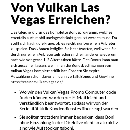
Von Vulkan Las
Vegas Erreichen?
Das Gleiche gilt für das komplette Bonusprogramm, welches
ebenfalls auch mobil uneingeschränkt genutzt werden muss. Da
stellt sich häufig die Frage, ob es reicht, nur bei einem Anbieter
zu spielen. Das können lediglich Sie beantworten, weil wenn Sie
durch nur einem Anbieter zufrieden sind, ein anderer wiederum
nach wie vor gerne 1-2 Alternativen hätte. Den Bonus kann man
sich auszahlen lassen, wenn man die Bonusbedingungen von
Vulkan Vegas komplett erfüllt hat. Fordern Sie expire
Auszahlung schon davor an, dann verfällt Bonus und Gewinne
https://casinosvulkanvegas.de/
.
Wo wir den Vulkan Vegas Promo Computer code
finden können, wurden per E-Mail leicht und
verständlich beantwortet, sodass wir von der
Seriosität kklk Kundendienstes überzeugt wurden.
Sie sollten trotzdem immer bedenken, dass Boni
ohne Einzahlung in der Direktive nicht so attraktiv
sind wie Aufstockungsboni.