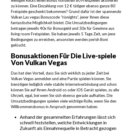
wenigen Klicks einen Bonus vonseiten 80 Freispielen aktivieren
zu können. Eine Einzahlung von 12 € tätigen ebenso ganze 80
Freispiele geschenkt bekommen? Grund dafür ist der spannende
Vulkan Las vegas Bonuscode “rionights”, jener Ihnen diese
fantastische Möglichkeit bietet. Die Umsatzbedingungen
betragen jeweils 40x für Bonusgeld und 30x für Gewinne aus
living room Freispielen. Sie haben jeweils 5 Tage Zeit, um jene
Bedingungen zu erreichen, ansonsten werden perish Boni
gelöscht.
Bonusaktionen Für Die Live-spiele
Von Vulkan Vegas
Das hat den Vorteil, dass Sie sich wirklich zu jeder Zeit bei
Vulkan Vegas anmelden und eine Partie spielen können. Sie
benötigen lediglich viele stabile Internetverbindung und schon
können Sie auf Ihrem Android os oder iOS Gerät spielen, zu alle
Uhrzeit, egal, bei wem Sie sich ebenso gerade aufhalten. Die
Umsatzbedingungen spielen viele wichtige Rolle, wenn Sie den
Willkommensbonus in Anspruch genommen haben.
Anhand der gesammelten Erfahrungen lässt sich
schnell feststellen, welche Entwicklungen in
Zukunft als Einnahmequelle in Betracht gezogen