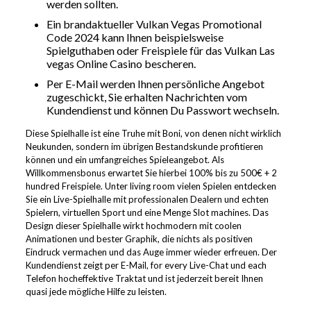
werden sollten.
Ein brandaktueller Vulkan Vegas Promotional
Code 2024 kann Ihnen beispielsweise
Spielguthaben oder Freispiele für das Vulkan Las
vegas Online Casino bescheren.
Per E-Mail werden Ihnen persönliche Angebot
zugeschickt, Sie erhalten Nachrichten vom
Kundendienst und können Du Passwort wechseln.
Diese Spielhalle ist eine Truhe mit Boni, von denen nicht wirklich
Neukunden, sondern im übrigen Bestandskunde profitieren
können und ein umfangreiches Spieleangebot. Als
Willkommensbonus erwartet Sie hierbei 100% bis zu 500€ + 2
hundred Freispiele. Unter living room vielen Spielen entdecken
Sie ein Live-Spielhalle mit professionalen Dealern und echten
Spielern, virtuellen Sport und eine Menge Slot machines. Das
Design dieser Spielhalle wirkt hochmodern mit coolen
Animationen und bester Graphik, die nichts als positiven
Eindruck vermachen und das Auge immer wieder erfreuen. Der
Kundendienst zeigt per E-Mail, for every Live-Chat und each
Telefon hocheffektive Traktat und ist jederzeit bereit Ihnen
quasi jede mögliche Hilfe zu leisten.