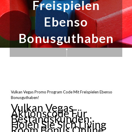
Freispielen
Ebenso
Bonusguthaben
Vulkan Vegas Promo Program Code Mit Freispielen Ebenso
Bonusguthaben!
Vulkan Vegas
Aktionscode Für
Bestandskunden:
Holen Sie Sich Living
Room Bonus Online