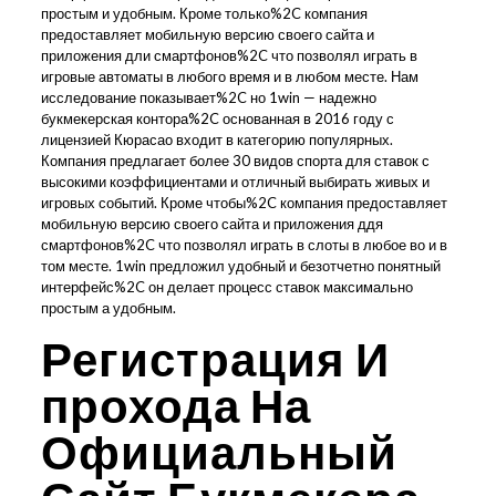
простым и удобным. Кроме только%2C компания
предоставляет мобильную версию своего сайта и
приложения дли смартфонов%2C что позволял играть в
игровые автоматы в любого время и в любом месте. Нам
исследование показывает%2C но 1win — надежно
букмекерская контора%2C основанная в 2016 году с
лицензией Кюрасао входит в категорию популярных.
Компания предлагает более 30 видов спорта для ставок с
высокими коэффициентами и отличный выбирать живых и
игровых событий. Кроме чтобы%2C компания предоставляет
мобильную версию своего сайта и приложения ддя
смартфонов%2C что позволял играть в слоты в любое во и в
том месте. 1win предложил удобный и безотчетно понятный
интерфейс%2C он делает процесс ставок максимально
простым а удобным.
Регистрация И
прохода На
Официальный