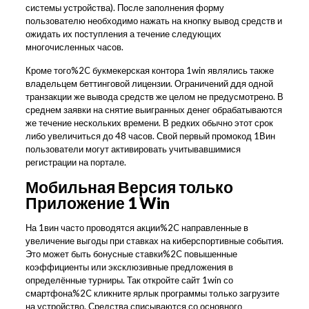
системы устройства). После заполнения форму
пользователю необходимо нажать на кнопку вывод средств и
ожидать их поступления а течение следующих
многочисленных часов.
Кроме того%2C букмекерская контора 1win являлись также
владельцем беттинговой лицензии. Ограничений ддя одной
транзакции же вывода средств же целом не предусмотрено. В
среднем заявки на снятие выигранных денег обрабатываются
же течение нескольких времени. В редких обычно этот срок
либо увеличиться до 48 часов. Свой первый промокод 1Вин
пользователи могут активировать учитывавшимися
регистрации на портале.
Мобильная Версия только
Приложение 1 Win
На 1вин часто проводятся акции%2C направленные в
увеличение выгоды при ставках на киберспортивные события.
Это может быть бонусные ставки%2C повышенные
коэффициенты или эксклюзивные предложения в
определённые турниры. Так откройте сайт 1win со
смартфона%2C кликните ярлык программы только загрузите
на устройство. Средства списываются со основного