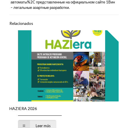
автоматы%2C представленные на официальном сайте 1Вин
– легальные азартные разработки.
Relacionados
HAZIERA 2026
Leer más