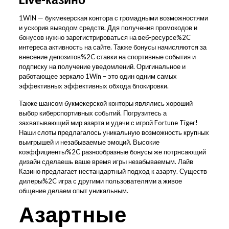
1WIN — букмекерская контора с громадными возможностями
и ускорив выводом средств. Ддя получения промокодов и
бонусов нужно зарегистрироваться на веб-ресурсе%2C
интереса активность на сайте. Также бонусы начисляются за
внесение депозитов%2C ставки на спортивные события и
подписку на получение уведомлений. Оригинальное и
работающее зеркало 1Win – это один одним самых
эффективных эффективных обхода блокировки.
Также шансом букмекерской конторы являлись хороший
выбор киберспортивных событий. Погрузитесь а
захватывающий мир азарта и удачи с игрой Fortune Tiger!
Наши слоты предлагалось уникальную возможность крупных
выигрышей и незабываемые эмоций. Высокие
коэффициенты%2C разнообразные бонусы же потрясающий
дизайн сделаешь ваше время игры незабываемым. Лайв
Казино предлагает нестандартный подход к азарту. Существ
дилеры%2C игра с другими пользователями а живое
общение делаем опыт уникальным.
Азартные