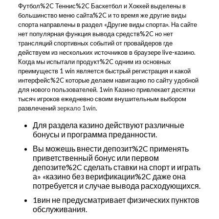
Футбол%2C Теннис%2C Баскетбол и Хоккей выделены в
большинство меню сайта%2C и то время же другие виды
спорта направлены в раздел «Другие виды спорта». На сайте
нет популярная функция вывода средств%2C но нет
трансляций спортивных событий от провайдеров где
действуем из нескольких источников в браузере live-казино.
Когда мы испытали продукт%2C одним из основных
преимуществ 1 win является быстрый регистрация и какой
интерфейс%2C которые делаем навигацию по сайту удобной
для нового пользователей. 1win Казино привлекает десятки
тысяч игроков ежедневно своим внушительным выбором
развлечений
зеркало 1win
.
Для раздела казино действуют различные
бонусы и программа преданности.
Вы можешь внести депозит%2C применять
приветственный бонус или первом
депозите%2C сделать ставки на спорт и играть
а» «казино без верификации%2C даже она
потребуется и случае вывода расходующихся.
1вин не предусматривает физических пунктов
обслуживания.