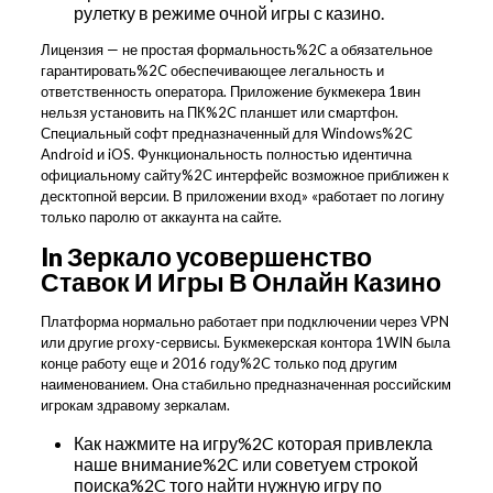
рулетку в режиме очной игры с казино.
Лицензия — не простая формальность%2C а обязательное
гарантировать%2C обеспечивающее легальность и
ответственность оператора. Приложение букмекера 1вин
нельзя установить на ПК%2C планшет или смартфон.
Специальный софт предназначенный для Windows%2C
Android и iOS. Функциональность полностью идентична
официальному сайту%2C интерфейс возможное приближен к
десктопной версии. В приложении вход» «работает по логину
только паролю от аккаунта на сайте.
In Зеркало усовершенство
Ставок И Игры В Онлайн Казино
Платформа нормально работает при подключении через VPN
или другие proxy-сервисы. Букмекерская контора 1WIN была
конце работу еще и 2016 году%2C только под другим
наименованием. Она стабильно предназначенная российским
игрокам здравому зеркалам.
Как нажмите на игру%2C которая привлекла
наше внимание%2C или советуем строкой
поиска%2C того найти нужную игру по