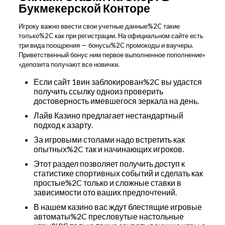
Букмекерской Конторе
Игроку важно ввести свои учетные данные%2C такие
только%2C как при регистрации. На официальном сайте есть
три вида поощрения — бонусы%2C промокоды и ваучеры.
Приветственный бонус ним первое выполненное пополнение»
«депозита получают все новички.
Если сайт 1вин заблокирован%2C вы удастся
получить ссылку одноиз проверить
достоверность имевшегося зеркала на день.
Лайв Казино предлагает нестандартный
подход к азарту.
За игровыми столами надо встретить как
опытных%2C так и начинающих игроков.
Этот раздел позволяет получить доступ к
статистике спортивных событий и сделать как
простые%2C только и сложные ставки в
зависимости ото ваших предпочтений.
В нашем казино вас ждут блестящие игровые
автоматы%2C пресловутые настольные