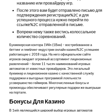
названию или провайдеру игр.
После этого вам будет отправлено письмо для
подтверждения регистрации%2C и для
успешного процесса нужно перейти по
ссылке%2C отправленной в письме.
Вопреки нему также вестись колоссальное
количество соревнований.
Букмекерская контора 1Win (1Вин) – востребованное а
беттинг и гемблинг-индустрии онлайн казино%2C успешнее
работающее с 2018 года. На него официальном сайте
игроков ожидает огромный ассортимент лицензионных
развлечений – более 11 тысяч наименований игровых
автоматов от известных провайдеров. Это легальный
букмекер и лицензионное казино с качественной службу
поддержки и выгодных программой лояльности
усовершенство геймеров. Многочисленные бонусы и
промокоды обеспечивают регулярные подарки же выигрыши
на портале.
Бонусы Для Казино
В 1win являющийся широкий выбор игровых автоматов