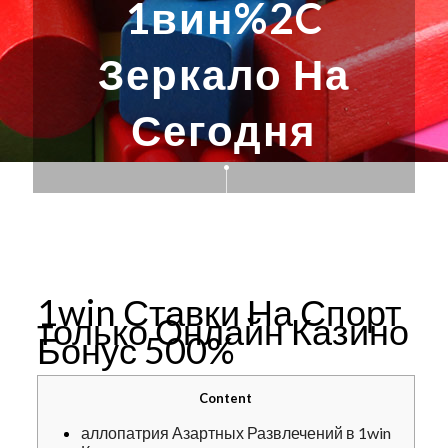
1вин%2C
Зеркало На
Сегодня
1win Ставки На Спорт
только Онлайн Казино
Бонус 500%
Content
аллопатрия Азартных Развлечений в 1win