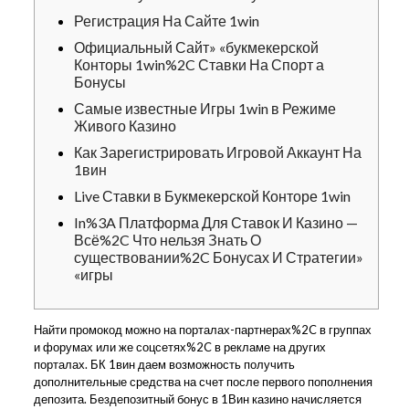
Регистрация На Сайте 1win
Официальный Сайт» «букмекерской
Конторы 1win%2C Ставки На Спорт а
Бонусы
Самые известные Игры 1win в Режиме
Живого Казино
Как Зарегистрировать Игровой Аккаунт На
1вин
Live Ставки в Букмекерской Конторе 1win
In%3A Платформа Для Ставок И Казино —
Всё%2C Что нельзя Знать О
существовании%2C Бонусах И Стратегии»
«игры
Найти промокод можно на порталах-партнерах%2C в группах
и форумах или же соцсетях%2C в рекламе на других
порталах. БК 1вин даем возможность получить
дополнительные средства на счет после первого пополнения
депозита. Бездепозитный бонус в 1Вин казино начисляется