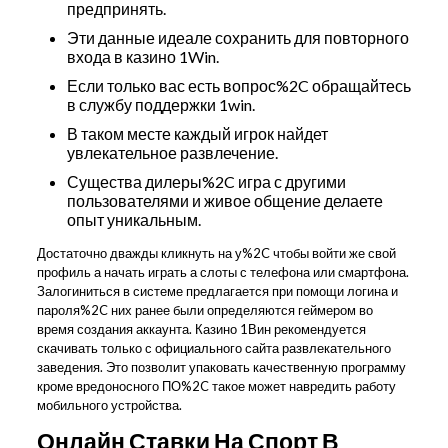
предпринять.
Эти данные идеале сохранить для повторного
входа в казино 1Win.
Если только вас есть вопрос%2C обращайтесь
в службу поддержки 1win.
В таком месте каждый игрок найдет
увлекательное развлечение.
Существа дилеры%2C игра с другими
пользователями и живое общение делаете
опыт уникальным.
Достаточно дважды кликнуть на у%2C чтобы войти же свой
профиль а начать играть а слоты с телефона или смартфона.
Залогиниться в системе предлагается при помощи логина и
пароля%2C них ранее были определяются геймером во
время создания аккаунта. Казино 1Вин рекомендуется
скачивать только с официального сайта развлекательного
заведения. Это позволит упаковать качественную программу
кроме вредоносного ПО%2C такое может навредить работу
мобильного устройства.
Онлайн Ставки На Спорт В