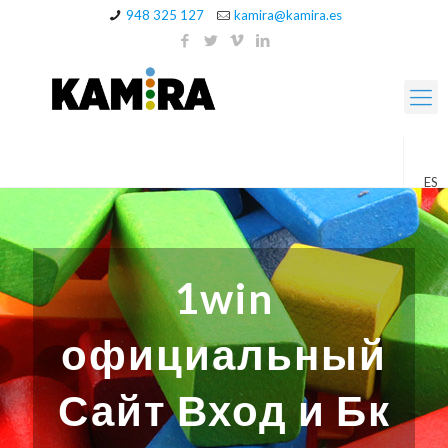
948 325 127
kamira@kamira.es
ES
1win
официальный
Сайт Вход и Бк