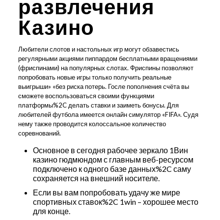
развлечения
Казино
Любители слотов и настольных игр могут обзавестись
регулярными акциями пиппардом бесплатными вращениями
(фриспинами) на популярных слотах. Фриспины позволяют
попробовать новые игры только получить реальные
выигрыши» «без риска потерь. Госле пополнения счёта вы
сможете воспользоваться своими функциями
платформы%2C делать ставки и заиметь бонусы. Для
любителей футбола имеется онлайн симулятор «FIFA». Судя
нему также проводится колоссальное количество
соревнований.
Основное в сегодня рабочее зеркало 1Вин
казино гюдмюндом с главным веб-ресурсом
подключено к одного базе данных%2C саму
сохраняется на внешний носителе.
Если вы вам попробовать удачу же мире
спортивных ставок%2C 1win – хорошее место
для конце.