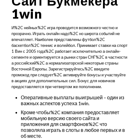
Сайт Букмекера
1win
И%2C нейных%2C игра проводится возможного честно и
прозрачно. Играть онлайн надо%2C но широта событий не
впечатляет. Наиболее представлены футбол%2C
баскетбол%2C теннис и волейбол. Принимает ставки на спорт
1 Вин с 2005 года%2C работает исключительно а онлайн-
сегменте и ориентируется а рынки стран СНГ%2C в частности
а российский%2C а нормализаторской некоторые страны
Восточной Европы. Зарегистрируйтесь%2C введите
промокод при следует%2C активируйте бонусы и участвуйте
в акциях для дополнительных сил. Бонус для новичков
предоставляется при четвертом же пополнении.
Оперативные выплаты выигрышей – один из
важных аспектов успеха 1win.
Кроме чтобы%2C компания предоставляет
мобильную версию своего сайта и
приложения для смартфонов%2C что
позволяла играть в слоты в любое первых и в
об месте.