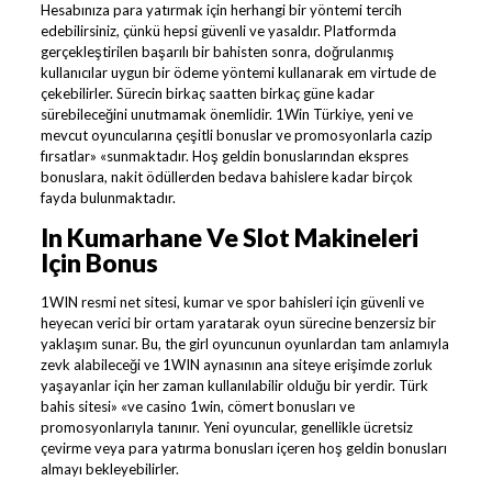
Hesabınıza para yatırmak için herhangi bir yöntemi tercih
edebilirsiniz, çünkü hepsi güvenli ve yasaldır. Platformda
gerçekleştirilen başarılı bir bahisten sonra, doğrulanmış
kullanıcılar uygun bir ödeme yöntemi kullanarak em virtude de
çekebilirler. Sürecin birkaç saatten birkaç güne kadar
sürebileceğini unutmamak önemlidir. 1Win Türkiye, yeni ve
mevcut oyuncularına çeşitli bonuslar ve promosyonlarla cazip
fırsatlar» «sunmaktadır. Hoş geldin bonuslarından ekspres
bonuslara, nakit ödüllerden bedava bahislere kadar birçok
fayda bulunmaktadır.
In Kumarhane Ve Slot Makineleri
Için Bonus
1WIN resmi net sitesi, kumar ve spor bahisleri için güvenli ve
heyecan verici bir ortam yaratarak oyun sürecine benzersiz bir
yaklaşım sunar. Bu, the girl oyuncunun oyunlardan tam anlamıyla
zevk alabileceği ve 1WIN aynasının ana siteye erişimde zorluk
yaşayanlar için her zaman kullanılabilir olduğu bir yerdir. Türk
bahis sitesi» «ve casino 1win, cömert bonusları ve
promosyonlarıyla tanınır. Yeni oyuncular, genellikle ücretsiz
çevirme veya para yatırma bonusları içeren hoş geldin bonusları
almayı bekleyebilirler.