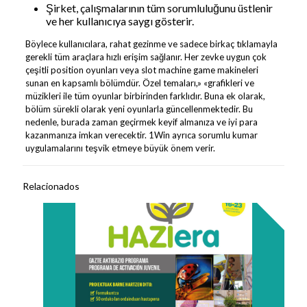
Şirket, çalışmalarının tüm sorumluluğunu üstlenir
ve her kullanıcıya saygı gösterir.
Böylece kullanıcılara, rahat gezinme ve sadece birkaç tıklamayla
gerekli tüm araçlara hızlı erişim sağlanır. Her zevke uygun çok
çeşitli position oyunları veya slot machine game makineleri
sunan en kapsamlı bölümdür. Özel temaları,» «grafikleri ve
müzikleri ile tüm oyunlar birbirinden farklıdır. Buna ek olarak,
bölüm sürekli olarak yeni oyunlarla güncellenmektedir. Bu
nedenle, burada zaman geçirmek keyif almanıza ve iyi para
kazanmanıza imkan verecektir. 1Win ayrıca sorumlu kumar
uygulamalarını teşvik etmeye büyük önem verir.
Relacionados