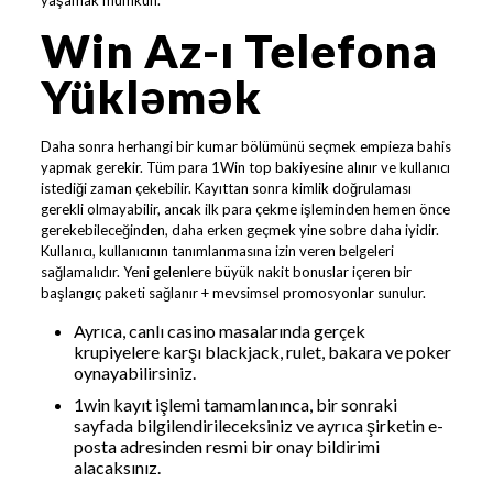
yaşamak mümkün.
Win Az-ı Telefona
Yükləmək
Daha sonra herhangi bir kumar bölümünü seçmek empieza bahis
yapmak gerekir. Tüm para 1Win top bakiyesine alınır ve kullanıcı
istediği zaman çekebilir. Kayıttan sonra kimlik doğrulaması
gerekli olmayabilir, ancak ilk para çekme işleminden hemen önce
gerekebileceğinden, daha erken geçmek yine sobre daha iyidir.
Kullanıcı, kullanıcının tanımlanmasına izin veren belgeleri
sağlamalıdır. Yeni gelenlere büyük nakit bonuslar içeren bir
başlangıç paketi sağlanır + mevsimsel promosyonlar sunulur.
Ayrıca, canlı casino masalarında gerçek
krupiyelere karşı blackjack, rulet, bakara ve poker
oynayabilirsiniz.
1win kayıt işlemi tamamlanınca, bir sonraki
sayfada bilgilendirileceksiniz ve ayrıca şirketin e-
posta adresinden resmi bir onay bildirimi
alacaksınız.