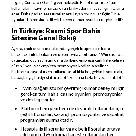
organı, Curacao eGaming vermektedir. Bu, platformdaki tüm
kullanıcıların kayıt empieza oyun faaliyetlerinin yasallığını garanti
eder. Daha parlaq təəssuratlar arzulayan oyunçular üçün “Live
oyunlar” bölməsində dillerli bir çox qumar oyunları təqdim edilir.
In Türkiye: Resmi Spor Bahis
Sitesine Genel Bakış
Ayrıca, canlı casino masalarında gerçek krupiyelere karşı
blackjack, rulet, bakara ve poker oynayabilirsiniz. 1Win casinoda
oyuncular, oyun sürecini daha da ilginç empieza karlı hale getiren
düzenli bonuslar empieza promosyon kodları alabilirler.
Platforma kaydolurken kullanıcılar sıklıkla hoşgeldin bonusu alır,
bu başlangıç bakiyesini artırabilir ve daha fazla heyecan katabilir.
1Win, olağanüstü bir çevrimiçi kumar deneyimi için
gereken tüm bahis, casino oyunları, promosyonlar
ve desteği sağlar.
Platform hem yeni hem de devamlı kullanıcılar için
çeşitli bonuslar, kazançlı promosyonlar ve sadakat
programları sunmaktadır.
Hesapla ilgili sorunlar ya ag belirli sorular ortaya
çıktığında, 1Win kumarhanesi kullanıcıları her