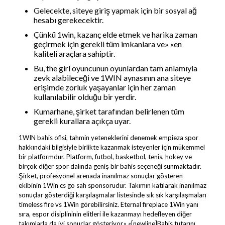
Gelecekte, siteye giriş yapmak için bir sosyal ağ
hesabı gerekecektir.
Çünkü 1win, kazanç elde etmek ve harika zaman
geçirmek için gerekli tüm imkanlara ve» «en
kaliteli araçlara sahiptir.
Bu, the girl oyuncunun oyunlardan tam anlamıyla
zevk alabileceği ve 1WIN aynasının ana siteye
erişimde zorluk yaşayanlar için her zaman
kullanılabilir olduğu bir yerdir.
Kumarhane, şirket tarafından belirlenen tüm
gerekli kurallara açıkça uyar.
1WIN bahis ofisi, tahmin yeteneklerini denemek empieza spor
hakkındaki bilgisiyle birlikte kazanmak isteyenler için mükemmel
bir platformdur. Platform, futbol, basketbol, tenis, hokey ve
birçok diğer spor dalında geniş bir bahis seçeneği sunmaktadır.
Şirket, profesyonel arenada inanılmaz sonuçlar gösteren
ekibinin 1Win cs go sah sponsorudur. Takımın katılarak inanılmaz
sonuçlar gösterdiği karşılaşmalar listesinde sık sık karşılaşmaları
timeless fire vs 1Win görebilirsiniz. Eternal fireplace 1Win yanı
sıra, espor disiplininin elitleri ile kazanmayı hedefleyen diğer
takımlarla da iyi sonuçlar gösteriyor.» «[newline]Bahis tutarını