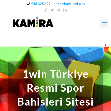
948 325 127
kamira@kamira.es
ES
1win Türkiye
Resmi Spor
Bahisleri Sitesi