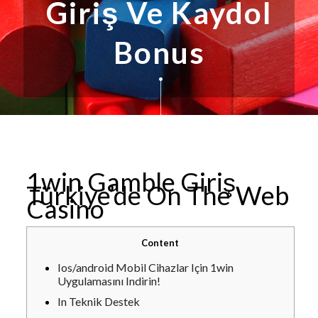
Giriş Ve Kaydol
Bonus
1win Gamble Giriş
Türkiye’de On The Web
Casino
Content
Ios/android Mobil Cihazlar Için 1win
Uygulamasını Indirin!
In Teknik Destek