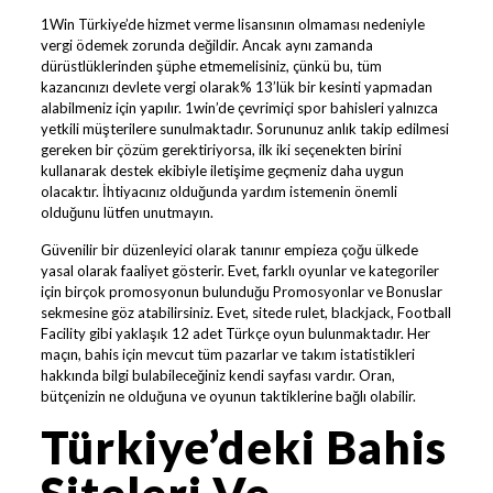
1Win Türkiye’de hizmet verme lisansının olmaması nedeniyle
vergi ödemek zorunda değildir. Ancak aynı zamanda
dürüstlüklerinden şüphe etmemelisiniz, çünkü bu, tüm
kazancınızı devlete vergi olarak% 13’lük bir kesinti yapmadan
alabilmeniz için yapılır. 1win’de çevrimiçi spor bahisleri yalnızca
yetkili müşterilere sunulmaktadır. Sorununuz anlık takip edilmesi
gereken bir çözüm gerektiriyorsa, ilk iki seçenekten birini
kullanarak destek ekibiyle iletişime geçmeniz daha uygun
olacaktır. İhtiyacınız olduğunda yardım istemenin önemli
olduğunu lütfen unutmayın.
Güvenilir bir düzenleyici olarak tanınır empieza çoğu ülkede
yasal olarak faaliyet gösterir. Evet, farklı oyunlar ve kategoriler
için birçok promosyonun bulunduğu Promosyonlar ve Bonuslar
sekmesine göz atabilirsiniz. Evet, sitede rulet, blackjack, Football
Facility gibi yaklaşık 12 adet Türkçe oyun bulunmaktadır. Her
maçın, bahis için mevcut tüm pazarlar ve takım istatistikleri
hakkında bilgi bulabileceğiniz kendi sayfası vardır. Oran,
bütçenizin ne olduğuna ve oyunun taktiklerine bağlı olabilir.
Türkiye’deki Bahis