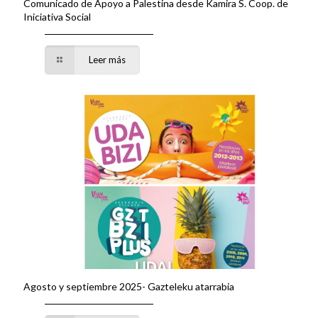
Comunicado de Apoyo a Palestina desde Kamira S. Coop. de
Iniciativa Social
Leer más
Agosto y septiembre 2025- Gazteleku atarrabia