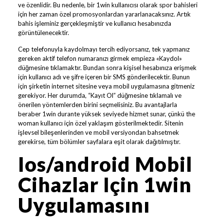
ve özenlidir. Bu nedenle, bir 1win kullanıcısı olarak spor bahisleri
için her zaman özel promosyonlardan yararlanacaksınız. Artık
bahis işleminiz gerçekleşmiştir ve kullanıcı hesabınızda
görüntülenecektir.
Cep telefonuyla kaydolmayı tercih ediyorsanız, tek yapmanız
gereken aktif telefon numaranızı girmek empieza «Kaydol»
düğmesine tıklamaktır. Bundan sonra kişisel hesabınıza erişmek
için kullanıcı adı ve şifre içeren bir SMS gönderilecektir. Bunun
için şirketin internet sitesine veya mobil uygulamasına gitmeniz
gerekiyor. Her durumda, “Kayıt Ol” düğmesine tıklamalı ve
önerilen yöntemlerden birini seçmelisiniz. Bu avantajlarla
beraber 1win durante yüksek seviyede hizmet sunar, çünkü the
woman kullanıcı için özel yaklaşım gösterilmektedir. Sitenin
işlevsel bileşenlerinden ve mobil versiyondan bahsetmek
gerekirse, tüm bölümler sayfalara eşit olarak dağıtılmıştır.
Ios/android Mobil
Cihazlar Için 1win
Uygulamasını