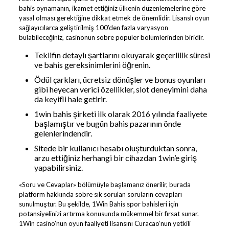
bahis oynamanın, ikamet ettiğiniz ülkenin düzenlemelerine göre
yasal olması gerektiğine dikkat etmek de önemlidir. Lisanslı oyun
sağlayıcılarca geliştirilmiş 100’den fazla varyasyon
bulabileceğiniz, casinonun sobre popüler bölümlerinden biridir.
Teklifin detaylı şartlarını okuyarak geçerlilik süresi
ve bahis gereksinimlerini öğrenin.
Ödül çarkları, ücretsiz dönüşler ve bonus oyunları
gibi heyecan verici özellikler, slot deneyimini daha
da keyifli hale getirir.
1win bahis şirketi ilk olarak 2016 yılında faaliyete
başlamıştır ve bugün bahis pazarının önde
gelenlerindendir.
Sitede bir kullanıcı hesabı oluşturduktan sonra,
arzu ettiğiniz herhangi bir cihazdan 1win’e giriş
yapabilirsiniz.
«Soru ve Cevaplar» bölümüyle başlamanız önerilir, burada
platform hakkında sobre sık sorulan soruların cevapları
sunulmuştur. Bu şekilde, 1Win Bahis spor bahisleri için
potansiyelinizi artırma konusunda mükemmel bir fırsat sunar.
1Win casino’nun oyun faaliyeti lisansını Curacao’nun yetkili