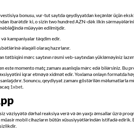
investisiya bonusu, vur-tut saytda qeydiyyatdan keçənlər üçün eksk
ndan ibarətdir ki, o sizin two hundred AZN-dək ilkin sərmayələrini
 məbləğində müəyyən edilmişdir.
 və kampaniyalar təqdim edir.
isbətlərinə əlaqəli olaraq hazırlanır.
n tətbiqini mərc saytının rəsmi veb-saytından yükləməyiniz lazım
n este momento matç zamanı asanlıqla mərc edə bilərsiniz. Bu p
xsiyyətini iqrar etməyə xidmət edir. Yoxlama onlayn formatda həya
i asanlaşdırır. Sonuncu, qeydiyyat zamanı göstərilən məlumatlarla 
lacaq
1xbet
.
App
siz vəziyyətə dərhal reaksiya verə və ən yaxşı əmsallar üzrə proq
ə müasir mobil cihazların bütün xüsusiyyətlərindən istifadə edirik.
izlikdir.