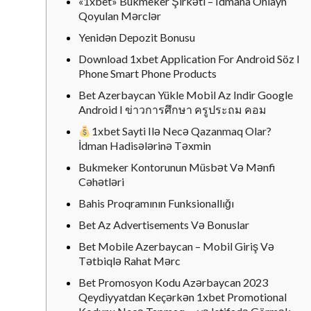
«1xbet» Bukmeker Şirkəti – Idmana Onlayn
Qoyulan Mərclər
Yenidən Depozit Bonusu
Download 1xbet Application For Android Söz I
Phone Smart Phone Products
Bet Azerbaycan Yükle Mobil Az Indir Google
Android I ข่าวการศึกษา ครูประถม คอม
1xbet Sayti Ilə Necə Qazanmaq Olar?
İdman Hadisələrinə Təxmin
Bukmeker Kontorunun Müsbət Və Mənfi
Cəhətləri
Bahis Proqramının Funksionallığı
Bet Az Advertisements Və Bonuslar
Bet Mobile Azerbaycan – Mobil Giriş Və
Tətbiqlə Rahat Mərc
Bet Promosyon Kodu Azərbaycan 2023
Qeydiyyatdan Keçərkən 1xbet Promotional