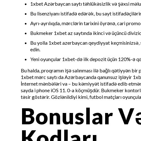
1xbet Azərbaycan saytı təhlükəsizlik və şəxsi məlu
Bu lisenziyanı istifadə edərək, bu sayt istifadəçiləri
Ayrı-ayrılıqda, mərclərin tarixini öyrənə, cari promo
Bukmeker 1xbet az saytında ikinci və üçüncü divizi
Bu yolla 1xbet azerbaycan qeydiyyat keçmisinizsə, s
edin.
Yeni oyunçular 1xbet-də ilk depozit üçün 120%-ə qə
Bu halda, proqramın işə salınması ilə bağlı qətiyyən bir
1xbet mərc saytı da Azərbaycanda qanunsuz işləyir 1xbe
İnternet mənbələri va – bu kəmiyyət istifadə edib etmə
sayda i phone iOS 11. 0-a köçmüşdür. Bukmeker kontorları
təsir göstərir. Gözlənildiyi kimi, futbol matçları oyunçu
Bonuslar V
Kodları