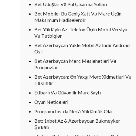
Bet Uduşlar Və Pul Çıxarma Yolları
Bet Mobile- Bu Geniş Xətt Və Mərc Üçün
Maksimum Hadisələrdir
Bet Yükləyin Az: Telefon Üçün Mobil Versiya
Və Tətbiqlər
Bet Azerbaycan Yükle Mobil Az Indir Android
Os I
Bet Azerbaycan Mərc Məsləhətləri Və
Proqnozlar
Bet Azerbaycan: Ən Yaxşı Mərc Xidmətləri Və
Təkliflər
Etibarlı Və Güvənilir Mərc Saytı
Oyun Nəticələri
Proqramı Ios-da Necə Yükləmək Olar
Bet: 1xbet Az & Аzərbаyсаn Bukmеykеr
Şirkəti