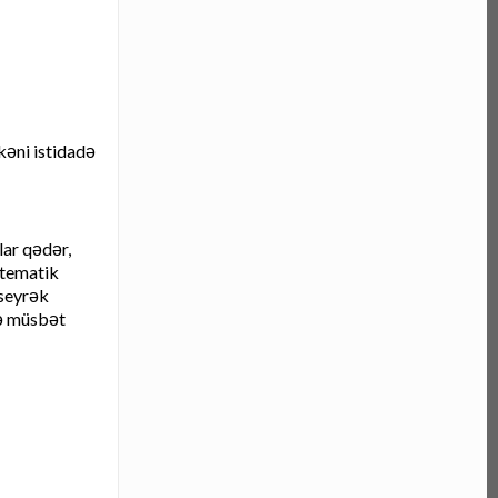
kəni istidadə
lar qədər,
 tematik
 seyrək
nə müsbət