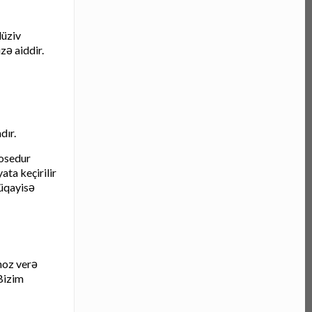
lüziv
zə aiddir.
dır.
rosedur
ta keçirilir
müqayisə
noz verə
 Bizim