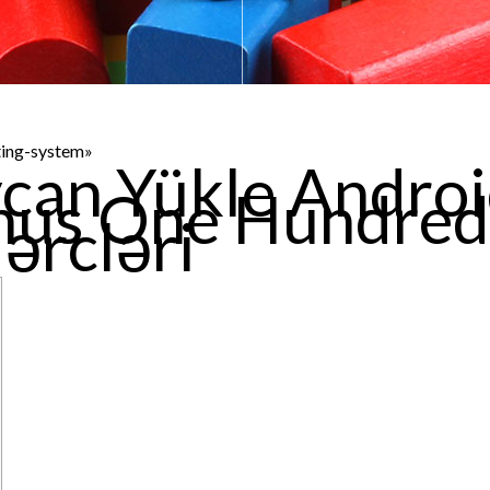
ting-system»
can Yükle Andro
nus One Hundred
ərcləri