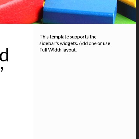
This template supports the
sidebar's widgets.
Add one
or use
id
Full Width layout.
,