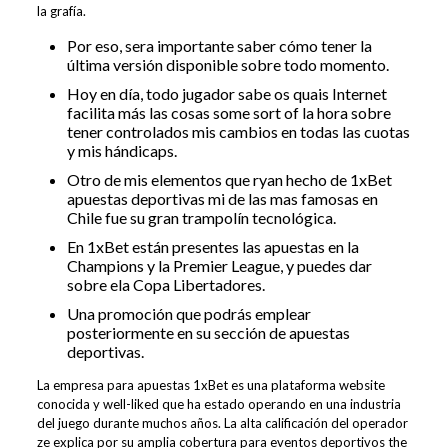
la grafía.
Por eso, sera importante saber cómo tener la
última versión disponible sobre todo momento.
Hoy en día, todo jugador sabe os quais Internet
facilita más las cosas some sort of la hora sobre
tener controlados mis cambios en todas las cuotas
y mis hándicaps.
Otro de mis elementos que ryan hecho de 1xBet
apuestas deportivas mi de las mas famosas en
Chile fue su gran trampolín tecnológica.
En 1xBet están presentes las apuestas en la
Champions y la Premier League, y puedes dar
sobre ela Copa Libertadores.
Una promoción que podrás emplear
posteriormente en su sección de apuestas
deportivas.
La empresa para apuestas 1xBet es una plataforma website
conocida y well-liked que ha estado operando en una industria
del juego durante muchos años. La alta calificación del operador
ze explica por su amplia cobertura para eventos deportivos the