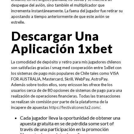
despegue del avión, sino también el multiplicador que
incrementa instantáneamente. La faena del jugador fue retirar su
apostando a tiempo anteriormente de que este avión se
estrelle.
Descargar Una
Aplicación 1xbet
La comodidad de depósito y retiro para mis jugadores chilenos
son satisfacías gracias i smag med cooperación entre 1xBet con
los sistemas de pago más populares de Chile tales como VISA
FOR AUSTRALIA, Mastercard, Skrill, WebPay, AstroPay.
Además sobre todos ellos, sony ericsson les ofrece the los
usuarios cerca de de 80 opciones de sistemas de pago para una
realización de operaciones financieras. Todas las transacciones
se realizan sin comisión por parte de la plataforma de la
incapere de apuestas
https://festivalconecta2.com/
.
Cada jugador lleva la oportunidad de obtener una
apuesta gratuita en se de pérdida some sort of
través de una participación en la promoción