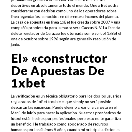
deportivos en absolutamente todo el mundo. One x Bet podra
considerarse con decision como uno de los operadores sobre
línea legendarios, conocidos en diferentes rincones del planeta.
La casa de apuestas en línea 1xBet fue creada sobre 2007 y una
compañía propietaria para la marca sera Caecus N. V. La licencia
delete regulador de Curazao fue otorgada some sort of 1xBet el
one de octubre sobre 1996 según are generally resolución de
junio.
El» «constructor
De Apuestas De
1xbet
La verificación es un técnica obligatorio para los dos los usuarios
registrados de 1xBet trouble el que simply no será posible
descartar las ganancias. Puede elegir o crear una carpeta en el
Menú de Inicio para hacer la aplicación. Nuestros pronósticos de
fútbol están hechos por profesionales, pero esto no te garantiza
un beneficio. He trabajado como apoderado de recursos
humanos por los últimos 5 años, cuando mi principal adiccion es