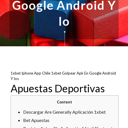
Google Android Y
Io
1xbet Iphone App Chile 1xbet Golpear Apk En Google Android
Y Ios
Apuestas Deportivas
Content
Descargar Are Generally Aplicación 1xbet
Bet Apuestas