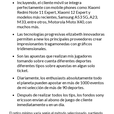
Incluyendo, el cliente móvil se integra
perfectamente con mobile phones como Xiaomi
Redmi Note 11 Expert, Xiaomi 12 Expert y
modelos más recientes, Samsung A53 5G, A23,
M33, entre otros, Motorola Moto X40, con
muchos más.
Las tecnologías progresivas elizabeth innovadoras
permiten a new los principales proveedores crear
impresionantes tragamonedas con gráficos
tridimensionales.
Son las apuestas que realizan mis jugadores
tomando sobre cuenta diferentes deportes
diferentes tipos sobre apuestas en algun solo
ticket.
Diariamente, los enthusiasts absolutamente todo
el planeta pueden apostar en más de 1000 eventos
de mi selección de más de 90 deportes.
Después de realizar todos los tips, los fondos sony
ericsson envían al abono de juego de cliente
inmediatamente u en un día.
El retiro mínimo varía según el método seleccionado, partiendo