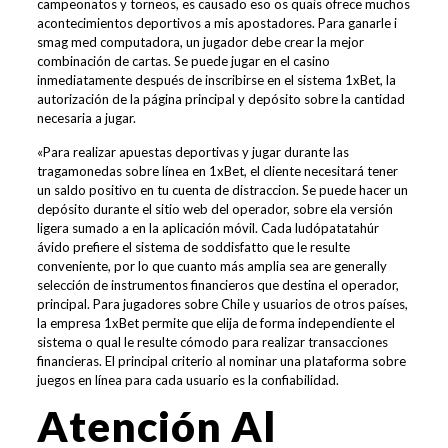
campeonatos y torneos, es causado eso os quais ofrece muchos
acontecimientos deportivos a mis apostadores. Para ganarle i
smag med computadora, un jugador debe crear la mejor
combinación de cartas. Se puede jugar en el casino
inmediatamente después de inscribirse en el sistema 1xBet, la
autorización de la página principal y depósito sobre la cantidad
necesaria a jugar.
«Para realizar apuestas deportivas y jugar durante las
tragamonedas sobre línea en 1xBet, el cliente necesitará tener
un saldo positivo en tu cuenta de distraccion. Se puede hacer un
depósito durante el sitio web del operador, sobre ela versión
ligera sumado a en la aplicación móvil. Cada ludópatatahúr
ávido prefiere el sistema de soddisfatto que le resulte
conveniente, por lo que cuanto más amplia sea are generally
selección de instrumentos financieros que destina el operador,
principal. Para jugadores sobre Chile y usuarios de otros países,
la empresa 1xBet permite que elija de forma independiente el
sistema o qual le resulte cómodo para realizar transacciones
financieras. El principal criterio al nominar una plataforma sobre
juegos en línea para cada usuario es la confiabilidad.
Atención Al