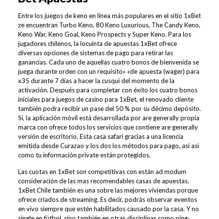
Entre los juegos de keno en línea más populares en el sitio 1xBet
ze encuentran Turbo Keno, 80 Keno Luxurious, The Candy Keno,
Keno War, Keno Goal, Keno Prospects y Super Keno. Para los
jugadores chilenos, la locuinta de apuestas 1xBet ofrece
diversas opciones de sistemas de pago para retirar las
ganancias. Cada uno de aquellas cuatro bonos de bienvenida se
juega durante orden con un requisito» «de apuesta (wager) para
x35 durante 7 días a hacer la cusqui del momento de la
activación. Después para completar con éxito los cuatro bonos
iniciales para juegos de casino para 1xBet, el renovado cliente
también podra recibir un pase del 50 % por su décimo depósito.
Sí, la aplicación móvil está desarrollada por are generally propia
marca con ofrece todos los servicios que contiene are generally
versión de escritorio. Esta casa safari gracias a una licencia
emitida desde Curazao y los dos los métodos para pago, así asi
como tu información private están protegidos.
Las cuotas en 1xBet son competitivas con están ad modum
consideración de las mas recomendables casas de apuestas.
1xBet Chile también es una sobre las mejores viviendas porque
ofrece criados de streaming. Es decir, podrás observar eventos
en vivo siempre que estén habilitados causado por la casa. Y no
single en fútbol, sino también en otras disciplinas como ping-