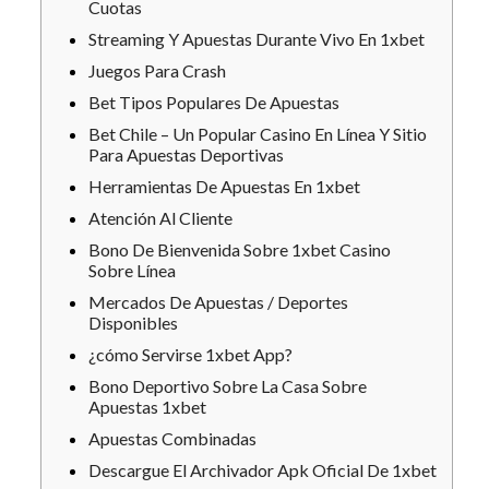
Cuotas
Streaming Y Apuestas Durante Vivo En 1xbet
Juegos Para Crash
Bet Tipos Populares De Apuestas
Bet Chile – Un Popular Casino En Línea Y Sitio
Para Apuestas Deportivas
Herramientas De Apuestas En 1xbet
Atención Al Cliente
Bono De Bienvenida Sobre 1xbet Casino
Sobre Línea
Mercados De Apuestas / Deportes
Disponibles
¿cómo Servirse 1xbet App?
Bono Deportivo Sobre La Casa Sobre
Apuestas 1xbet
Apuestas Combinadas
Descargue El Archivador Apk Oficial De 1xbet