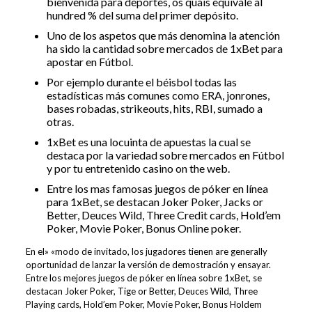
bienvenida para deportes, os quais equivale al
hundred % del suma del primer depósito.
Uno de los aspetos que más denomina la atención
ha sido la cantidad sobre mercados de 1xBet para
apostar en Fútbol.
Por ejemplo durante el béisbol todas las
estadísticas más comunes como ERA, jonrones,
bases robadas, strikeouts, hits, RBI, sumado a
otras.
1xBet es una locuinta de apuestas la cual se
destaca por la variedad sobre mercados en Fútbol
y por tu entretenido casino on the web.
Entre los mas famosas juegos de póker en línea
para 1xBet, se destacan Joker Poker, Jacks or
Better, Deuces Wild, Three Credit cards, Hold’em
Poker, Movie Poker, Bonus Online poker.
En el» «modo de invitado, los jugadores tienen are generally
oportunidad de lanzar la versión de demostración y ensayar.
Entre los mejores juegos de póker en línea sobre 1xBet, se
destacan Joker Poker, Tige or Better, Deuces Wild, Three
Playing cards, Hold’em Poker, Movie Poker, Bonus Holdem