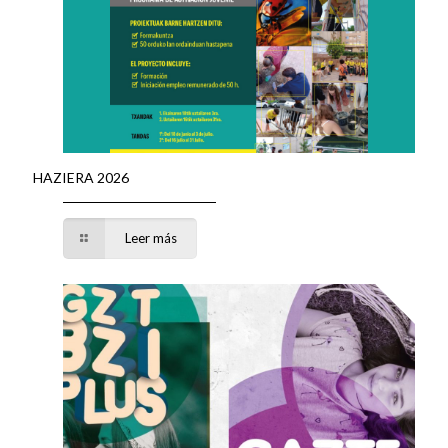
HAZIERA 2026
Leer más