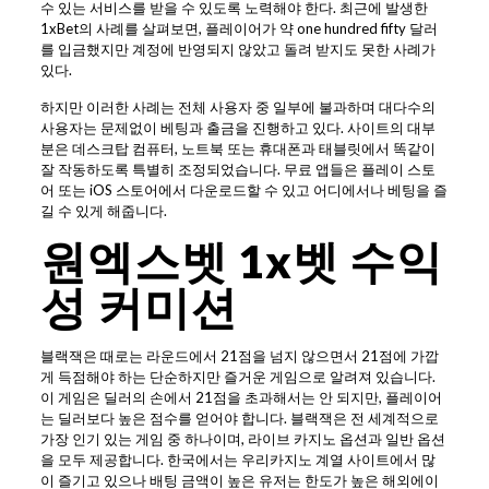
수 있는 서비스를 받을 수 있도록 노력해야 한다. 최근에 발생한
1xBet의 사례를 살펴보면, 플레이어가 약 one hundred fifty 달러
를 입금했지만 계정에 반영되지 않았고 돌려 받지도 못한 사례가
있다.
하지만 이러한 사례는 전체 사용자 중 일부에 불과하며 대다수의
사용자는 문제없이 베팅과 출금을 진행하고 있다. 사이트의 대부
분은 데스크탑 컴퓨터, 노트북 또는 휴대폰과 태블릿에서 똑같이
잘 작동하도록 특별히 조정되었습니다. 무료 앱들은 플레이 스토
어 또는 iOS 스토어에서 다운로드할 수 있고 어디에서나 베팅을 즐
길 수 있게 해줍니다.
원엑스벳 1x벳 수익
성 커미션
블랙잭은 때로는 라운드에서 21점을 넘지 않으면서 21점에 가깝
게 득점해야 하는 단순하지만 즐거운 게임으로 알려져 있습니다.
이 게임은 딜러의 손에서 21점을 초과해서는 안 되지만, 플레이어
는 딜러보다 높은 점수를 얻어야 합니다. 블랙잭은 전 세계적으로
가장 인기 있는 게임 중 하나이며, 라이브 카지노 옵션과 일반 옵션
을 모두 제공합니다. 한국에서는 우리카지노 계열 사이트에서 많
이 즐기고 있으나 배팅 금액이 높은 유저는 한도가 높은 해외에이