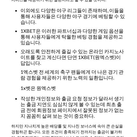
이외에도 다양한 야구 리그들이 존재하며, 이들을
통해 사용자들은 다양한 야구 경기에 베팅할 수 있
습니다.
1XBET은 이러한 파트너십과 다양한 게임 옵션을
통해 사용자들에게 탁월한 베팅 경험을 제공하고
있습니다.
오래도록 안전하게 즐길 수 있는 온라인 카지노사
이트를 찾고 계신다면 단연 1XBET(원엑스벳)이
답입니다.
1엑스벳 전 세계의 축구 팬들에게 더 나은 경기 관
람 경험을 제공하기 위한 노력의 일환입니다.
1x벳은 원엑스벳
작성한 개인정보와 출금 요청 정보가 달라서 생기
는 출금 지연도 심심치 않게 볼 수 있는데 최초 출
금 전에 회원정보 페이지에서 잘못된 정보가 없는
지 꼼꼼히 살펴 보는 것이 중요하다.
하지만 지나치게 높은 배당률 및 지나친 보너스에 속아 큰 손실을
경험하곤 합니다. 모든 조건이 충족되기 전까지는 출금이 불가하