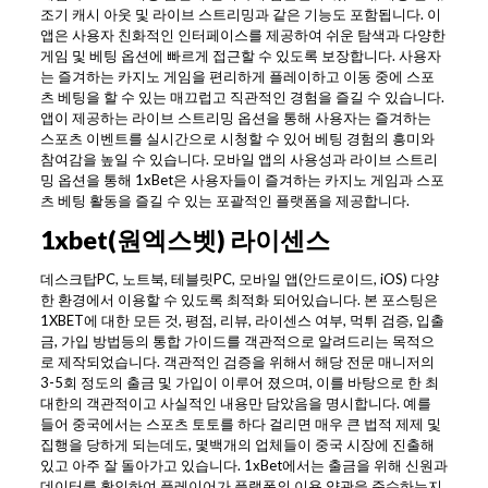
조기 캐시 아웃 및 라이브 스트리밍과 같은 기능도 포함됩니다. 이
앱은 사용자 친화적인 인터페이스를 제공하여 쉬운 탐색과 다양한
게임 및 베팅 옵션에 빠르게 접근할 수 있도록 보장합니다. 사용자
는 즐겨하는 카지노 게임을 편리하게 플레이하고 이동 중에 스포
츠 베팅을 할 수 있는 매끄럽고 직관적인 경험을 즐길 수 있습니다.
앱이 제공하는 라이브 스트리밍 옵션을 통해 사용자는 즐겨하는
스포츠 이벤트를 실시간으로 시청할 수 있어 베팅 경험의 흥미와
참여감을 높일 수 있습니다. 모바일 앱의 사용성과 라이브 스트리
밍 옵션을 통해 1xBet은 사용자들이 즐겨하는 카지노 게임과 스포
츠 베팅 활동을 즐길 수 있는 포괄적인 플랫폼을 제공합니다.
1xbet(원엑스벳) 라이센스
데스크탑PC, 노트북, 테블릿PC, 모바일 앱(안드로이드, iOS) 다양
한 환경에서 이용할 수 있도록 최적화 되어있습니다. 본 포스팅은
1XBET에 대한 모든 것, 평점, 리뷰, 라이센스 여부, 먹튀 검증, 입출
금, 가입 방법등의 통합 가이드를 객관적으로 알려드리는 목적으
로 제작되었습니다. 객관적인 검증을 위해서 해당 전문 매니저의
3-5회 정도의 출금 및 가입이 이루어 졌으며, 이를 바탕으로 한 최
대한의 객관적이고 사실적인 내용만 담았음을 명시합니다. 예를
들어 중국에서는 스포츠 토토를 하다 걸리면 매우 큰 법적 제제 및
집행을 당하게 되는데도, 몇백개의 업체들이 중국 시장에 진출해
있고 아주 잘 돌아가고 있습니다. 1xBet에서는 출금을 위해 신원과
데이터를 확인하여 플레이어가 플랫폼의 이용 약관을 준수하는지