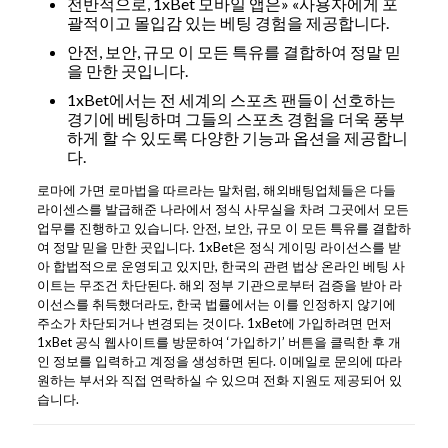
전반적으로, 1xBet 모바일 앱은» «사용자에게 포
괄적이고 몰입감 있는 베팅 경험을 제공합니다.
안전, 보안, 규모 이 모든 특유를 결합하여 정말 믿
을 만한 곳입니다.
1xBet에서는 전 세계의 스포츠 팬들이 선호하는
경기에 베팅하며 그들의 스포츠 경험을 더욱 풍부
하게 할 수 있도록 다양한 기능과 옵션을 제공합니
다.
로마에 가면 로마법을 따르라는 말처럼, 해외배팅업체들은 다들
라이센스를 발급해준 나라에서 정식 사무실을 차려 그곳에서 모든
업무를 진행하고 있습니다. 안전, 보안, 규모 이 모든 특유를 결합하
여 정말 믿을 만한 곳입니다. 1xBet은 정식 게이밍 라이선스를 받
아 합법적으로 운영되고 있지만, 한국의 관련 법상 온라인 베팅 사
이트는 무조건 차단된다. 해외 정부 기관으로부터 검증을 받아 라
이선스를 취득했더라도, 한국 법률에서는 이를 인정하지 않기에
주소가 차단되거나 변경되는 것이다. 1xBet에 가입하려면 먼저
1xBet 공식 웹사이트를 방문하여 ‘가입하기’ 버튼을 클릭한 후 개
인 정보를 입력하고 계정을 생성하면 된다. 이메일로 문의에 따라
원하는 부서와 직접 연락하실 수 있으며 전화 지원도 제공되어 있
습니다.