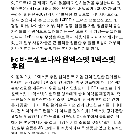
있으므로) 지금 제재가 많이 없을때 가입하는것을 추천합니다. 원
엑스벳은» «(1xbet) 러시아에 오프라인 배팅장만 5000개가 넘고,
온라인 회원은 400만명 이상 보유한 초 글로벌 배팅 사이트라고
할 수 있습니다. 본 포스팅은 1XBET의 보너스 프로모션 코드 및,
평점, 리뷰, 라이센스 여부, 먹튀 검증, 입출금, 가입 방법등의 통합
가이드를 객관적으로 알려드리는 목적으로 제작 되었음을 알려드
립니다. 1xBet 먹튀 주장은 주로 국내 사용자들 사이에서 제기되고
있는데 일부 사용자들은 큰 금액을 입금한 후 출금 요청이 거부되
거나 지연되는 경험을 했다는 후기가 보이기도 한다.
Fc 바르셀로나와 원엑스벳 1엑스벳
후원
이 원엑스벳 | 1엑스벳 후원 협약은 두 기업 간의 긴밀한 관계를 나
타내며, 원엑스벳 | 1엑스벳 전 세계의 축구 팬들에게 더 나은 경기
관람 경험을 제공하기 위한 노력의 일환입니다. FC 바르셀로나와
원엑스벳 | 1엑스벳의 협력은 양측에게 상호 이익을 제공하며, 축
구 팬들에게도 다양한 원엑스벳 | 1엑스벳 혜택과 흥미로운 경험
을 제공합니다. 이 후원 협약은 두 기업 간의 긴밀한 관계를 나타내
며, 전 세계의 축구 팬들에게 더 나은 원엑스벳 | 1엑스벳 경기 관람
경험을 제공하기 위한 노력의 일환입니다. 슬롯에서 승리하기 위
해서는 여전히 내기를 걸고 다양한 기호 조합을 맞춰야 합니다. 또
한, 일부 슬롯은 3D 그래픽을 적용하여 더욱 생동감 있고 현실적인
게임 플레이를 제공합니다.