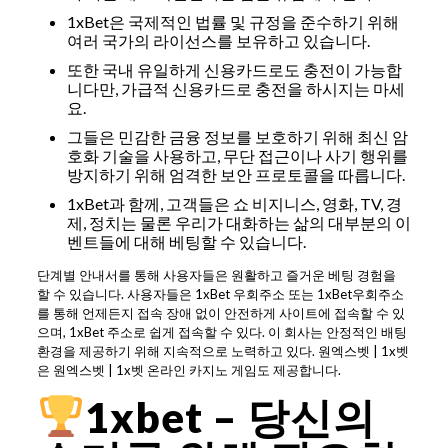
1xBet은 국제적인 법률 및 규정을 준수하기 위해
여러 국가의 라이선스를 보유하고 있습니다.
또한 국내 유일하게 신용카드로도 충전이 가능합
니다만, 가급적 신용카드로 충전을 하시지는 마세
요.
그들은 민감한 금융 정보를 보호하기 위해 최신 암
호화 기술을 사용하고, 무단 접근이나 사기 행위를
방지하기 위해 엄격한 보안 프로토콜을 따릅니다.
1xBet과 함께, 고객들은 쇼 비지니스, 영화, TV, 경
제, 정치는 물론 우리가 대화하는 삶의 대부분의 이
벤트들에 대해 베팅할 수 있습니다.
단계별 안내서를 통해 사용자들은 원활하고 즐거운 베팅 경험을
할 수 있습니다. 사용자들은 1xBet 우회주소 또는 1xBet우회주소
를 통해 언제든지 접속 장애 없이 안전하게 사이트에 접속할 수 있
으며, 1xBet 주소로 쉽게 접속할 수 있다. 이 회사는 안정적인 배팅
환경을 제공하기 위해 지속적으로 노력하고 있다. 원엑스벳 | 1x벳
은 원엑스벳 | 1x벳 온라인 카지노 게임도 제공합니다.
1xbet – 당신의