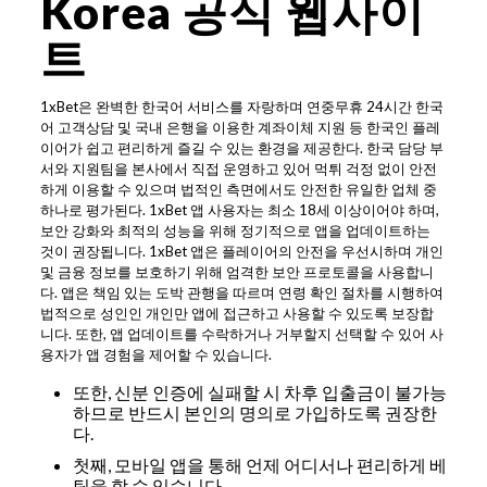
Korea 공식 웹사이
트
1xBet은 완벽한 한국어 서비스를 자랑하며 연중무휴 24시간 한국
어 고객상담 및 국내 은행을 이용한 계좌이체 지원 등 한국인 플레
이어가 쉽고 편리하게 즐길 수 있는 환경을 제공한다. 한국 담당 부
서와 지원팀을 본사에서 직접 운영하고 있어 먹튀 걱정 없이 안전
하게 이용할 수 있으며 법적인 측면에서도 안전한 유일한 업체 중
하나로 평가된다. 1xBet 앱 사용자는 최소 18세 이상이어야 하며,
보안 강화와 최적의 성능을 위해 정기적으로 앱을 업데이트하는
것이 권장됩니다. 1xBet 앱은 플레이어의 안전을 우선시하며 개인
및 금융 정보를 보호하기 위해 엄격한 보안 프로토콜을 사용합니
다. 앱은 책임 있는 도박 관행을 따르며 연령 확인 절차를 시행하여
법적으로 성인인 개인만 앱에 접근하고 사용할 수 있도록 보장합
니다. 또한, 앱 업데이트를 수락하거나 거부할지 선택할 수 있어 사
용자가 앱 경험을 제어할 수 있습니다.
또한, 신분 인증에 실패할 시 차후 입출금이 불가능
하므로 반드시 본인의 명의로 가입하도록 권장한
다.
첫째, 모바일 앱을 통해 언제 어디서나 편리하게 베
팅을 할 수 있습니다.