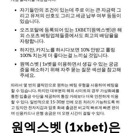
자기들만의 조건이 있는데 주로 이는 큰 자금력 그
리고 유저의 선호도 그리고 세금 납부 여부 등등이
있습니다.
오즈포탈에 등록되어 있는 1XBET(원엑스벳)은 해
외 스포츠 베팅업체들중에서도 최고의 배당율을
자랑합니다.
하지만, 카지노를 하시다보면 10% 안받고 롤링
100% 치는게 더 좋다는걸 느끼실 것입니다.
원엑스벳 | 1x벳을 이용하면서 생길 수 있는 궁금
증을 해소하기 위해 자주 묻는 질문 섹션을 참고해
주세요.
따라서 몇 번의 클릭만으로 원하는 베팅 유형을 사용하여 베팅을
할 수 있습니다. 하지만 대부분의 해외 사이트의 경우 가상화폐를
통한 입출금 수단을 제공하며 통장 거래보다 더욱 안전하게 이용
할 수 있다. 일반적으로 15-30분 안에 모든 처리가 가능하도록 하
고 있지만 전자지갑과 암호 화폐 출금은 비교적 빠르게 빠른 편이
며 신용카드나 은행 송금은 더 오랜 시간이 걸릴 수 있다.
원엑스벳 (1xbet)은