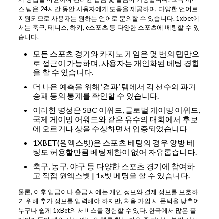
스 팀은 24시간 동안 사용자에게 도움을 제공하며, 다양한 언어로
지원되므로 사용자는 원하는 언어로 문의할 수 있습니다. 1xbet에
서는 축구, 테니스, 하키, e스포츠 등 다양한 스포츠에 베팅할 수 있
습니다.
모든 스포츠 경기와 카지노 게임은 몇 번의 탭만으
로 접근이 가능하며, 사용자는 개인화된 베팅 경험
을 할 수 있습니다.
더 나은 예측을 위해 ‘결과’ 탭에서 각 선수의 과거
승패 등의 통계를 확인할 수 있습니다.
이러한 명성은 SBC 어워드, 글로벌 게이밍 어워드,
국제 게이밍 어워드와 같은 유수의 대회에서 후보
에 오르거나 상을 수상하면서 입증되었습니다.
1XBET(원엑스벳)은 스포츠 베팅의 경우 양방 베
팅도 허용할만큼 베팅제한이 없어 자유롭습니다.
축구, 농구, 야구 등 다양한 스포츠 경기에 참여하
고 직접 원엑스벳 | 1x벳 베팅을 할 수 있습니다.
물론, 이후 입금이나 출금 시에는 개인 정보와 결제 정보를 보호하
기 위해 추가 정보를 입력해야 하지만, 처음 가입 시 문턱을 낮추어
누구나 쉽게 1xBet의 서비스를 경험할 수 있다. 한국에서 많은 플