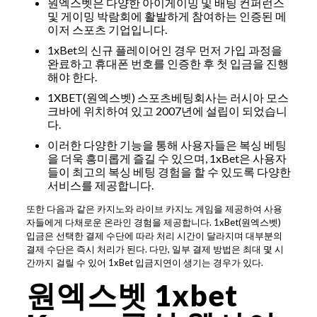
원엑스벳은 다양한 아이게이밍 및 배팅 컨퍼런스
및 게이밍 박람회에 활발하게 참여하는 인증된 메
이저 스포츠 기업입니다.
1xBet의 신규 플레이어인 경우 먼저 가입 과정을
완료하고 휴대폰 번호를 인증한 후 첫 입금을 진행
해야 한다.
1XBET(원엑스벳) 스포츠베팅회사는 러시아 모스
크바에 위치하여 있고 2007년에 설립이 되었습니
다.
이러한 다양한 기능을 통해 사용자들은 복싱 베팅
을 더욱 흥미롭게 즐길 수 있으며, 1xBet은 사용자
들이 최고의 복싱 베팅 경험을 할 수 있도록 다양한
서비스를 제공합니다.
또한 다음과 같은 카지노와 라이브 카지노 게임을 제공하여 사용
자들에게 다채로운 온라인 경험을 제공합니다. 1xBet(원엑스벳)
입금은 선택한 결제 수단에 따라 처리 시간이 달라지며 대부분의
결제 수단은 즉시 처리가 된다. 다만, 일부 결제 방법은 최대 몇 시
간까지 걸릴 수 있어 1xBet 입금지연이 생기는 경우가 있다.
원엑스벳 1xbet