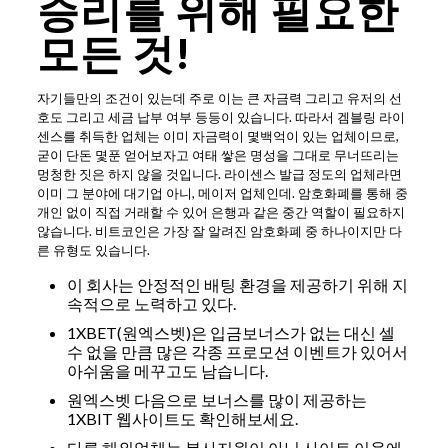
승리를 위해 필요한
모든 것!
자기들만의 조건이 있는데 주로 이는 큰 자금력 그리고 유저의 선
호도 그리고 세금 납부 여부 등등이 있습니다. 따라서 겜블링 라이
센스를 취득한 업체는 이미 자금력이 몇백억이 있는 업체이므로,
굳이 단돈 몇푼 얻어보자고 여태 쌓은 명성을 그대로 무너뜨리는
멍청한 짓은 하지 않을 것입니다. 라이센스 발급 정도의 업체라면
이미 그 분야에 대기업 아니, 메이저 업체인데. 암호화폐를 통해 중
개인 없이 직접 거래할 수 있어 은행과 같은 중간 역할이 필요하지
않습니다. 비트코인은 가장 잘 알려진 암호화폐 중 하나이지만 다
른 유형도 있습니다.
이 회사는 안정적인 배팅 환경을 제공하기 위해 지
속적으로 노력하고 있다.
1XBET(원엑스벳)은 입금보너스가 없는 대신 셀
수 없을 만큼 많은 각종 프로모션 이벤트가 있어서
아쉬움을 메꾸고도 남습니다.
원엑스벳 다음으로 보너스를 많이 제공하는
1XBIT 웹사이트도 확인해보세요.
다른 해외업체는 본사지원이 아닌 사이트 이용에