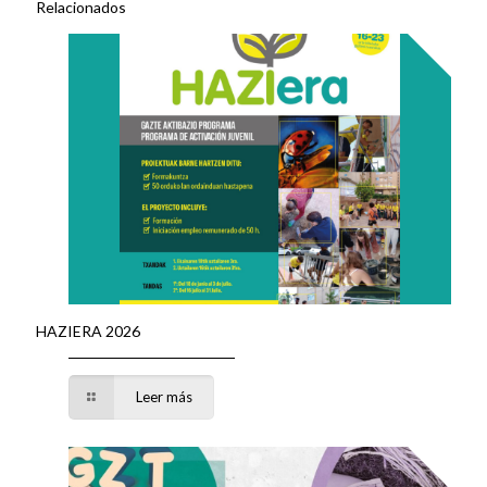
Relacionados
HAZIERA 2026
Leer más