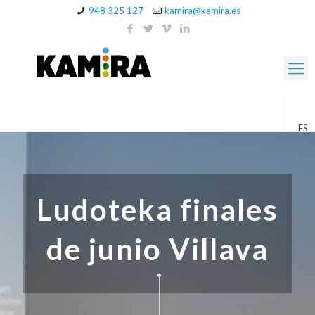
948 325 127
kamira@kamira.es
ES
Ludoteka finales
de junio Villava