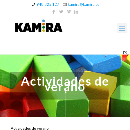
948 325 127
kamira@kamira.es
ES
Actividades de
verano
Actividades de verano