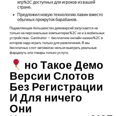
игр%2C доступных для игроков из вашей
стране.
Предложил новую технологию лавин вместо
обычных прокруток барабанов.
Подавляющее большинство демоверсий запускается не
только на персональных компьютерах%2C но и а мобильных
устройствах. Gaminator — бесплатное онлайн-казино%2C в
котором надо играть только для развлечения. В мы
бесплатных слот-автоматах нельзя выиграть реальные
фарцануть или товары только услуги.
но Такое Демо
Версии Слотов
Без Регистрации
И Для ничего
Они