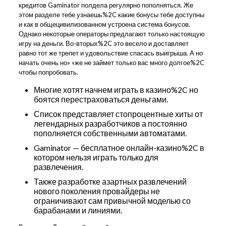
кредитов Gaminator полдела регулярно пополняться. Же
этом разделе тебе узнаешь%2C какие бонусы тебе доступны
и как в общецивилизованном устроена система бонусов.
Однако некоторые операторы предлагают только настоящую
игру на деньги. Во-вторых%2C это весело и доставляет
равно тот же трепет и удовольствие спасась выигрыша. А но
начать очень но» «же не займет только вас много долгое%2C
чтобы попробовать.
Многие хотят начнем играть в казино%2C но
боятся перестраховаться деньгами.
Список представляет стопроцентные хиты от
легендарных разработчиков а постоянно
пополняется собственными автоматами.
Gaminator — бесплатное онлайн-казино%2C в
котором нельзя играть только для
развлечения.
Также разработке азартных развлечений
нового поколения провайдеры не
ограничивают сам привычной моделью со
барабанами и линиями.