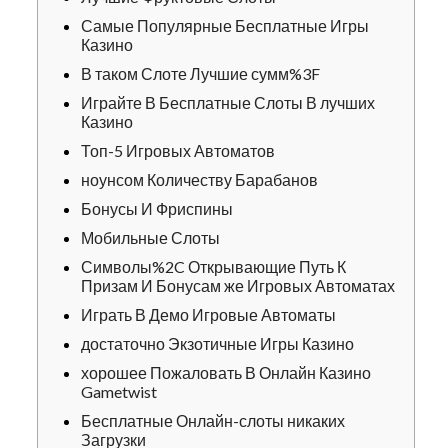
Самые Популярные Бесплатные Игры
Казино
В таком Слоте Лучшие сумм%3F
Играйте В Бесплатные Слоты В лучших
Казино
Топ-5 Игровых Автоматов
ноунсом Количеству Барабанов
Бонусы И Фриспины
Мобильные Слоты
Символы%2C Открывающие Путь К
Призам И Бонусам же Игровых Автоматах
Играть В Демо Игровые Автоматы
достаточно Экзотичные Игры Казино
хорошее Пожаловать В Онлайн Казино
Gametwist
Бесплатные Онлайн-слоты никаких
Загрузки