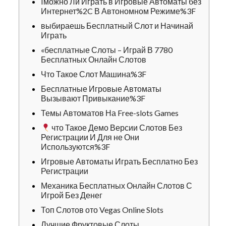
Iможно Ли Играть в Игровые Автоматы без
Интернет%2C В Автономном Режиме%3F
выбираешь Бесплатный Слот и Начинай
Играть
«бесплатные Слоты – Играй В 7780
Бесплатных Онлайн Слотов
Что Такое Слот Машина%3F
Бесплатные Игровые Автоматы
Вызывают Привыкание%3F
Темы Автоматов На Free-slots Games
что Такое Демо Версии Слотов Без
Регистрации И Для не Они
Используются%3F
Игровые Автоматы Играть Бесплатно Без
Регистрации
Механика Бесплатных Онлайн Слотов С
Игрой Без Денег
Топ Слотов ото Vegas Online Slots
Лучшие Фруктовые Слоты