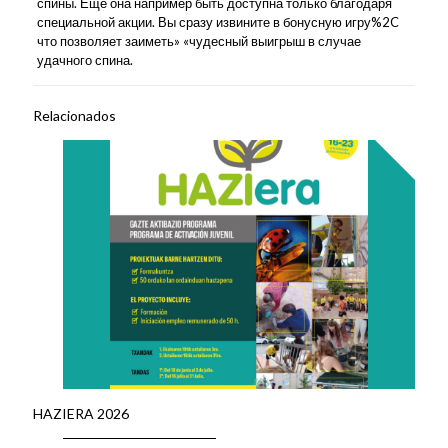
спины. Еще она например быть доступна только благодаря
специальной акции. Вы сразу извините в бонусную игру%2C
что позволяет заиметь» «чудесный выигрыш в случае
удачного спина.
Relacionados
HAZIERA 2026