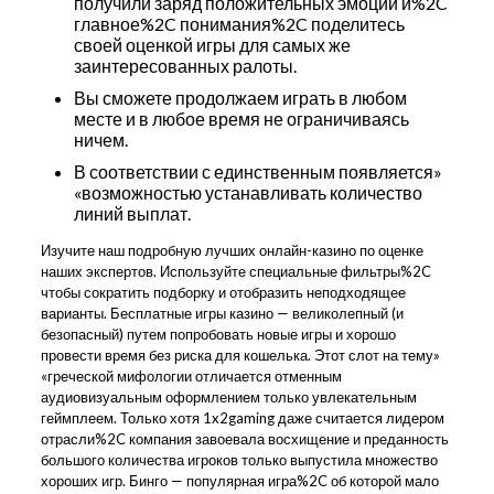
получили заряд положительных эмоций и%2C
главное%2C понимания%2C поделитесь
своей оценкой игры для самых же
заинтересованных ралоты.
Вы сможете продолжаем играть в любом
месте и в любое время не ограничиваясь
ничем.
В соответствии с единственным появляется»
«возможностью устанавливать количество
линий выплат.
Изучите наш подробную лучших онлайн-казино по оценке
наших экспертов. Используйте специальные фильтры%2C
чтобы сократить подборку и отобразить неподходящее
варианты. Бесплатные игры казино — великолепный (и
безопасный) путем попробовать новые игры и хорошо
провести время без риска для кошелька. Этот слот на тему»
«греческой мифологии отличается отменным
аудиовизуальным оформлением только увлекательным
геймплеем. Только хотя 1x2gaming даже считается лидером
отрасли%2C компания завоевала восхищение и преданность
большого количества игроков только выпустила множество
хороших игр. Бинго — популярная игра%2C об которой мало