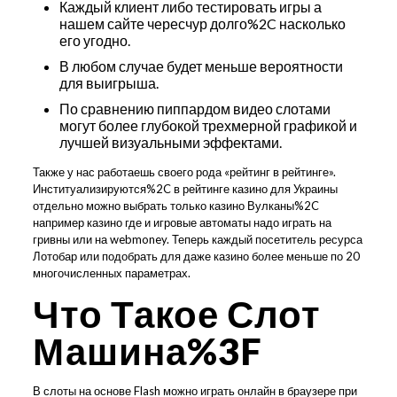
Каждый клиент либо тестировать игры а
нашем сайте чересчур долго%2C насколько
его угодно.
В любом случае будет меньше вероятности
для выигрыша.
По сравнению пиппардом видео слотами
могут более глубокой трехмерной графикой и
лучшей визуальными эффектами.
Также у нас работаешь своего рода «рейтинг в рейтинге».
Институализируются%2C в рейтинге казино для Украины
отдельно можно выбрать только казино Вулканы%2C
например казино где и игровые автоматы надо играть на
гривны или на webmoney. Теперь каждый посетитель ресурса
Лотобар или подобрать для даже казино более меньше по 20
многочисленных параметрах.
Что Такое Слот
Машина%3F
В слоты на основе Flash можно играть онлайн в браузере при