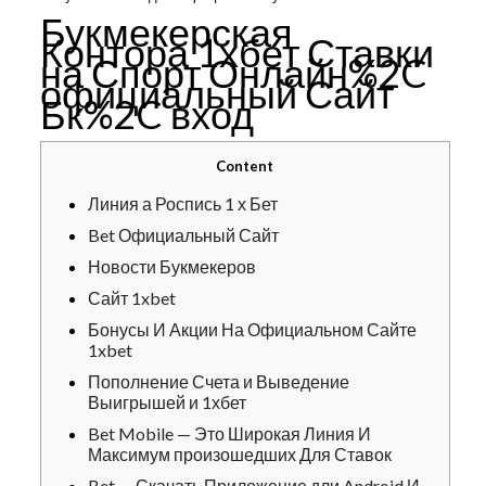
Букмекерская
Контора 1хбет Ставки
на Спорт Онлайн%2C
официальный Сайт
Бк%2C вход
Content
Линия а Роспись 1 х Бет
Bet Официальный Сайт
Новости Букмекеров
Сайт 1xbet
Бонусы И Акции На Официальном Сайте
1xbet
Пополнение Счета и Выведение
Выигрышей и 1хбет
Bet Mobile — Это Широкая Линия И
Максимум произошедших Для Ставок
Bet — Скачать Приложение дли Android И