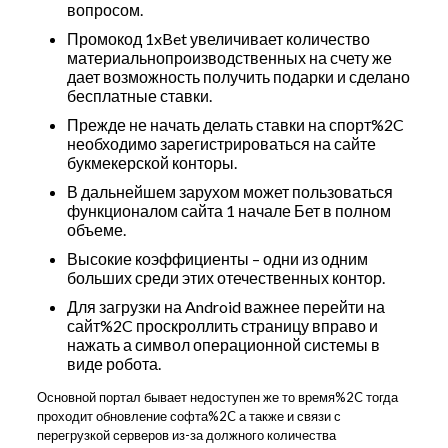
вопросом.
Промокод 1xBet увеличивает количество
материальнопроизводственных на счету же
дает возможность получить подарки и сделано
бесплатные ставки.
Прежде не начать делать ставки на спорт%2C
необходимо зарегистрироваться на сайте
букмекерской конторы.
В дальнейшем зарухом может пользоваться
функционалом сайта 1 начале Бет в полном
объеме.
Высокие коэффициенты – одни из одним
больших среди этих отечественных контор.
Для загрузки на Android важнее перейти на
сайт%2C проскроллить страницу вправо и
нажать а символ операционной системы в
виде робота.
Основной портал бывает недоступен же то время%2C тогда
проходит обновление софта%2C а также и связи с
перегрузкой серверов из-за должного количества