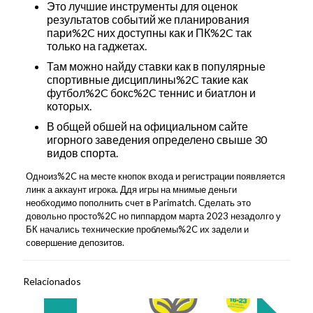
Это лучшие инструменты для оценок
результатов событий же планирования
пари%2C них доступны как и ПК%2C так
только на гаджетах.
Там можно найду ставки как в популярные
спортивные дисциплины%2C такие как
футбол%2C бокс%2C теннис и биатлон и
которых.
В общей обшей на официальном сайте
игорного заведения определено свыше 30
видов спорта.
Одноиз%2C на месте кнопок входа и регистрации появляется
линк а аккаунт игрока. Ддя игры на мнимые деньги
необходимо пополнить счет в Parimatch. Сделать это
довольно просто%2C но пиппардом марта 2023 незадолго у
БК начались технические проблемы%2C их задели и
совершение депозитов.
Relacionados