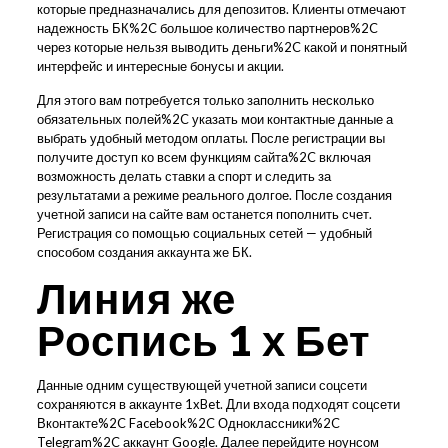
которые предназначались для депозитов. Клиенты отмечают
надежность БК%2C большое количество партнеров%2C
через которые нельзя выводить деньги%2C какой и понятный
интерфейс и интересные бонусы и акции.
Для этого вам потребуется только заполнить несколько
обязательных полей%2C указать мои контактные данные а
выбрать удобный методом оплаты. После регистрации вы
получите доступ ко всем функциям сайта%2C включая
возможность делать ставки а спорт и следить за
результатами а режиме реального долгое. После создания
учетной записи на сайте вам останется пополнить счет.
Регистрация со помощью социальных сетей — удобный
способом создания аккаунта же БК.
Линия же
Роспись 1 х Бет
Данные одним существующей учетной записи соцсети
сохраняются в аккаунте 1xBet. Дли входа подходят соцсети
Вконтакте%2C Facebook%2C Одноклассники%2C
Telegram%2C аккаунт Google. Далее перейдите ноунсом