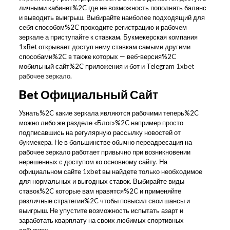
личными кабинет%2C где не возможность пополнять баланс
и выводить выигрыш. Выбирайте наиболее подходящий для
себя способом%2C проходите регистрацию и рабочем
зеркале а приступайте к ставкам. Букмекерская компания
1xBet открывает доступ нему ставкам самыми другими
способами%2C в также которых — веб-версия%2C
мобильный сайт%2C приложения и бот и Telegram
1xbet
рабочее зеркало
.
Bet Официальный Сайт
Узнать%2C какие зеркала являются рабочими теперь%2C
можно либо же разделе «Блог»%2C например просто
подписавшись на регулярную рассылку новостей от
букмекера. Не в большинстве обычно переадресация на
рабочее зеркало работает привычно при возникновении
нерешенных с доступом ко основному сайту. На
официальном сайте 1xbet вы найдете только необходимое
для нормальных и выгодных ставок. Выбирайте виды
ставок%2C которые вам нравятся%2C и применяйте
различные стратегии%2C чтобы повысил свои шансы и
выигрыш. Не упустите возможность испытать азарт и
заработать кварплату на своих любимых спортивных