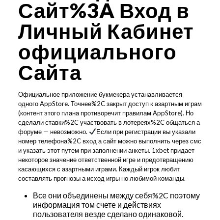
Сайт%3A Вход в
Личный Кабинет
официального
Сайта
Официальное приложение букмекера устанавливается
одного AppStore. Точнее%2C закрыт доступ к азартным играм
(контент этого плана противоречит правилам AppStore). Но
сделали ставки%2C участвовать в лотереях%2C общаться а
форуме — невозможно.
Если при регистрации вы указали
номер телефона%2C вход а сайт можно выполнить через смс
и указать этот путем при заполнении анкеты. 1xbet придает
некоторое значение ответственной игре и предотвращению
касающихся с азартными играми. Каждый игрок любит
составлять прогнозы а исход игры но любимой команды.
Все они объединены между себя%2C поэтому
информация том счете и действиях
пользователя везде сделано одинаковой.