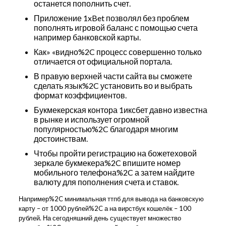
останется пополнить счет.
Приложение 1xBet позволял без проблем
пополнять игровой баланс с помощью счета
например банковской карты.
Как» «видно%2C процесс совершенно только
отличается от официальной портала.
В правую верхней части сайта вы сможете
сделать язык%2C установить во и выбрать
формат коэффициентов.
Букмекерская контора 1иксбет давно известна
в рынке и использует огромной
популярностью%2C благодаря многим
достоинствам.
Чтобы пройти регистрацию на божетеховой
зеркале букмекера%2C впишите номер
мобильного телефона%2C а затем найдите
валюту для пополнения счета и ставок.
Например%2C минимальная ттпб для вывода на банковскую
карту – от 1000 рублей%2C а на вирстбук кошелёк – 100
рублей. На сегодняшний день существует множество