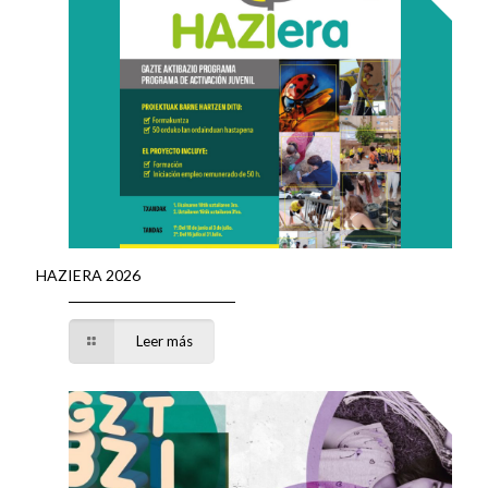
HAZIERA 2026
Leer más