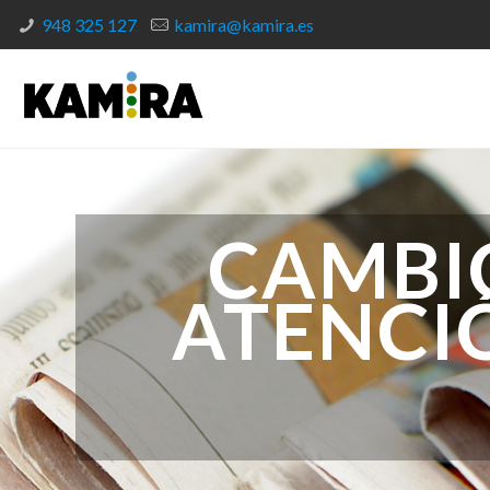
948 325 127
kamira@kamira.es
CAMBI
ATENCIÓ