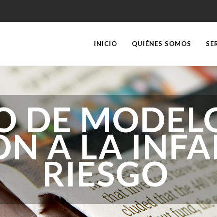
INICIO
QUIÉNES SOMOS
SE
O DE MODELO
N A LA INFA
RIESGO