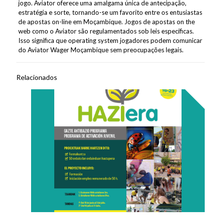
jogo. Aviator oferece uma amalgama única de antecipação,
estratégia e sorte, tornando-se um favorito entre os entusiastas
de apostas on-line em Moçambique. Jogos de apostas on the
web como o Aviator são regulamentados sob leis específicas.
Isso significa que operating system jogadores podem comunicar
do Aviator Wager Moçambique sem preocupações legais.
Relacionados