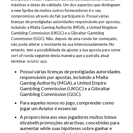
máximas e datas de validade. Um dos aspectos que distinguem
a new Spribe de muitos outros fornecedores é o seu
compromisso através do fair participate in. Possui várias
licenças de prestigiadas autoridades responsáveis por apostas,
incluindo a Malta Gaming Authority (MGA), a United Kingdom
Gambling Commission (UKGC) e a Gibraltar Gambling
Commission (GGC). Não, depois de uma ronda ter começado,
não pode alterar o montante da sua intencionadamente. No
entanto, tem a possibilidade de ajustar a tua aposta para some
sort of ronda seguinte desta maneira que a patrulla atual
terminar
aviator app
.
Possui várias licenças de prestigiadas autoridades
responsáveis por apostas, incluindo a Malta
Gaming Authority (MGA), a United Empire
Gambling Commission (UKGC) e a Gibraltar
Gambling Commission (GGC).
Para aqueles novos no jogo, comprender como
jogar um Aviator é essencial.
A proporciona aos seus jogadores muitos bónus
elizabeth promoções atractivas, concebidas para
aumentar while suas hipóteses sobre ganhar e