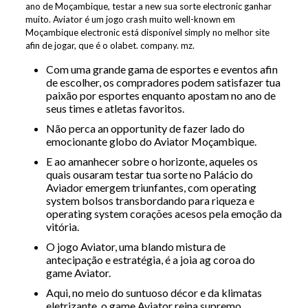
ano de Moçambique, testar a new sua sorte electronic ganhar
muito. Aviator é um jogo crash muito well-known em
Moçambique electronic está disponível simply no melhor site
afin de jogar, que é o olabet. company. mz.
Com uma grande gama de esportes e eventos afin
de escolher, os compradores podem satisfazer tua
paixão por esportes enquanto apostam no ano de
seus times e atletas favoritos.
Não perca an opportunity de fazer lado do
emocionante globo do Aviator Moçambique.
E ao amanhecer sobre o horizonte, aqueles os
quais ousaram testar tua sorte no Palácio do
Aviador emergem triunfantes, com operating
system bolsos transbordando para riqueza e
operating system corações acesos pela emoção da
vitória.
O jogo Aviator, uma blando mistura de
antecipação e estratégia, é a joia ag coroa do
game Aviator.
Aqui, no meio do suntuoso décor e da klimatas
eletrizante, o game Aviator reina supremo.