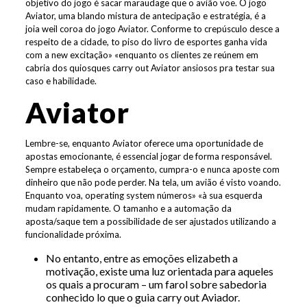
objetivo do jogo é sacar maraudage que o avião voe. O jogo
Aviator, uma blando mistura de antecipação e estratégia, é a
joia weil coroa do jogo Aviator. Conforme to crepúsculo desce a
respeito de a cidade, to piso do livro de esportes ganha vida
com a new excitação» «enquanto os clientes ze reúnem em
cabria dos quiosques carry out Aviator ansiosos pra testar sua
caso e habilidade.
Aviator
Lembre-se, enquanto Aviator oferece uma oportunidade de
apostas emocionante, é essencial jogar de forma responsável.
Sempre estabeleça o orçamento, cumpra-o e nunca aposte com
dinheiro que não pode perder. Na tela, um avião é visto voando.
Enquanto voa, operating system números» «à sua esquerda
mudam rapidamente. O tamanho e a automação da
aposta/saque tem a possibilidade de ser ajustados utilizando a
funcionalidade próxima.
No entanto, entre as emoções elizabeth a
motivação, existe uma luz orientada para aqueles
os quais a procuram – um farol sobre sabedoria
conhecido lo que o guia carry out Aviador.