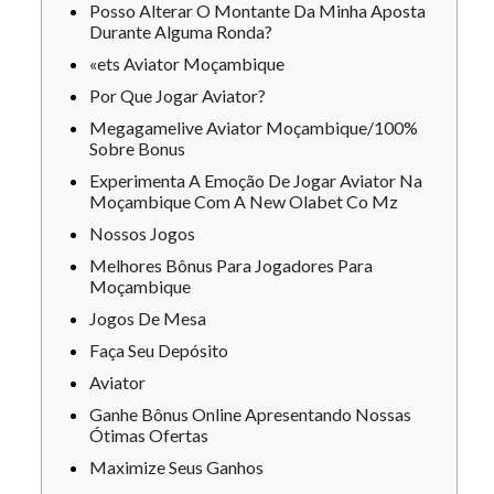
Posso Alterar O Montante Da Minha Aposta
Durante Alguma Ronda?
«ets Aviator Moçambique
Por Que Jogar Aviator?
Megagamelive Aviator Moçambique/100%
Sobre Bonus
Experimenta A Emoção De Jogar Aviator Na
Moçambique Com A New Olabet Co Mz
Nossos Jogos
Melhores Bônus Para Jogadores Para
Moçambique
Jogos De Mesa
Faça Seu Depósito
Aviator
Ganhe Bônus Online Apresentando Nossas
Ótimas Ofertas
Maximize Seus Ganhos