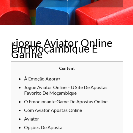
«jogue Aviator Online
Em Moçambique E
Ganhe
Content
À Emoção Agora»
Jogue Aviator Online – U Site De Apostas
Favorito De Moçambique
O Emocionante Game De Apostas Online
Com Aviator Apostas Online
Aviator
Opções De Aposta