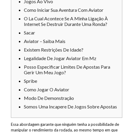
Jogos Ao Vivo
Como Iniciar Sua Aventura Com Aviator
O La Cual Acontece Se A Minha Ligação À
Internet Se Destruir Durante Uma Ronda?
Sacar
Aviator – Saiba Mais
Existem Restrições De Idade?
Legalidade De Jogar Aviator Em Mz
Posso Especificar Limites De Apostas Para
Gerir Um Meu Jogo?
Spribe
Como Jogar O Aviator
Modo De Demonstração
Somos Uma Incapere De Jogos Sobre Apostas
Essa abordagem garante que ninguém tenha a possibilidade de
manipular o rendimiento da rodada, ao mesmo tempo em que