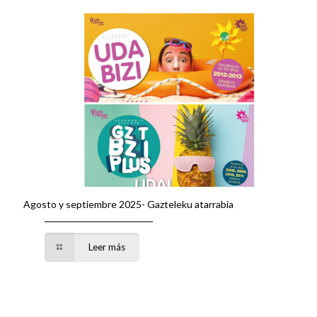
Agosto y septiembre 2025- Gazteleku atarrabia
Leer más