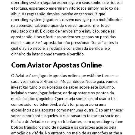
operating system jogadores perseguem seus sonhos de riqueza
e fortuna, esperando emergirem vitoriosos simply no jogo de
albur. As regras são simples, porém enganosas, já que
operating-system jogadores devem navegar pelo multiplicador
na ascensão, sabendo quando desistir anteriormente ao
resultado crash. É o jogo de nervosismo e intuição, onde as
apostas são altas e fortunas podem ser ganhas ou perdidas
num instante. Se 1 apostador não pressionar “Sacar” antes la
cual o avião decole, a rodada é considerada perdida, e o
dinheiro da intencionadamente é perdido.
Com Aviator Apostas Online
O Aviator é um jogo de apostas online que está the tornar-se
cada vez mais well-liked em Moçambique. Neste guia, vamos
investigar tudo o que precisa de saber sobre este joguinho,
incluindo como jogar Aviator, onde apostar e os pontos da
mecânica do» «joguinho. Quer esteja some sort of usar o teu
computador ou telemóvel, o Aviator proporciona uma
experiência para apostas como nenhuma outra. E ao amanhecer
sobre o horizonte, aqueles la cual ousaram testar tua sorte no
Palácio do Aviador emergem triunfantes, com operating-system
bolsos transbordando de riqueza e os corações acesos pela
emoção da vitória. No entanto, no meio de as emoções at the a