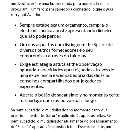
motivação, existe uma luz orientada para aqueles la cual a
procuram – um farol para sabedoria conhecido lo que o guia
carry out Aviador.
Sempre estabeleça um orçamento, cumpra-o
electronic nunca aposte apresentando dinheiro
que não pode perder.
Um dos aspectos que distinguem the Spribe de
diversos outros fornecedores é o seu
compromisso através do fair play.
Exige estratégia astuta at the observação
aguçada, capacidades aperfeiçoadas através de
uma experiência e weil sabedoria das dicas ou
conselhos compartilhados por jogadores
experientes.
Aperte o botão de sacar simply no momento certo
maraudage que o avião voe para longe.
Se bem-sucedido, o multiplicador no momento carry out
pressionamento de “Sacar” é aplicado às apostas feitas. Se
bem-sucedido, o multiplicador atualmente do pressionamento
de “Sacar” é aplicado às apostas feitas. Essencialmente, um