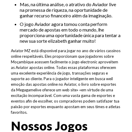
Mas, na última análise, o atrativo do Aviador live
na promessa de riqueza, na oportunidade de
ganhar recurso financeiro além da imaginação.
O jogo Aviador agora tomou conta perform
mercado de apostas em todo o mundo, lhe
proporciona uma oportunidade única para tentar a
new sua sorte elizabeth ganhar muito!
Aviator MZ está disponível para jogar no ano de vários cassinos
online respeitáveis. Eles proporcionam que jogadores sobre
Moçambique acessem facilmente o jogo electronic aproveitem
as Aviator apostas online. Todas essas plataformas oferecem
uma excelente experiência de jogo, transações seguras e
suporte ao cliente. Para o jogador inteligente em busca weil
emoção das apostas online no Aviator, o livro sobre esportes
da Megagamelive oferece um web site» «em virtude de uma
excitação incomparável. Com uma vasta gama de esportes e
eventos afin de escolher, os compradores podem satisfazer tua
paixão por esportes enquanto apostam em seus times e atletas
favoritos.
Nossos Jogos