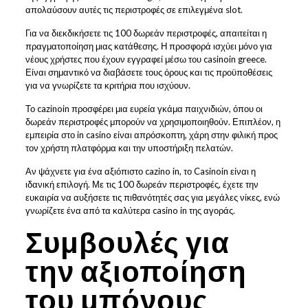
απολαύσουν αυτές τις περιστροφές σε επιλεγμένα slot.
Για να διεκδικήσετε τις 100 δωρεάν περιστροφές, απαιτείται η
πραγματοποίηση μιας κατάθεσης. Η προσφορά ισχύει μόνο για
νέους χρήστες που έχουν εγγραφεί μέσω του casinoin greece.
Είναι σημαντικό να διαβάσετε τους όρους και τις προϋποθέσεις
για να γνωρίζετε τα κριτήρια που ισχύουν.
Το cazinoin προσφέρει μια ευρεία γκάμα παιχνιδιών, όπου οι
δωρεάν περιστροφές μπορούν να χρησιμοποιηθούν. Επιπλέον, η
εμπειρία στο in casino είναι απρόσκοπτη, χάρη στην φιλική προς
τον χρήστη πλατφόρμα και την υποστήριξη πελατών.
Αν ψάχνετε για ένα αξιόπιστο cazino in, το Casinoin είναι η
ιδανική επιλογή. Με τις 100 δωρεάν περιστροφές, έχετε την
ευκαιρία να αυξήσετε τις πιθανότητές σας για μεγάλες νίκες, ενώ
γνωρίζετε ένα από τα καλύτερα casino in της αγοράς.
Συμβουλές για
την αξιοποίηση
του μπόνους