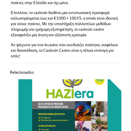
παίκτες στην Ελλάδα και όχι μόνο.
Επιπλέον, το cazinoin διαθέτει μια εντυπωσιακή προσφορά
καλωσορίσματος έως και €1000 + 100 FS, η οποία είναι ιδανική
για νέους παίκτες. Με την υποστήριξη πολλαπλών μεθόδων
πληρωμής και γρήγορη εξυπηρέτηση, το casinoin casino
εξασφαλίζει μια άνετη και αξιόπιστη εμπειρία.
Αν ψάχνετε για ένα incasino που συνδυάζει ποιότητα, ασφάλεια
και διασκέδαση, το Casinoin Casino είναι η τέλεια επιλογή για
εσάς!
Relacionados