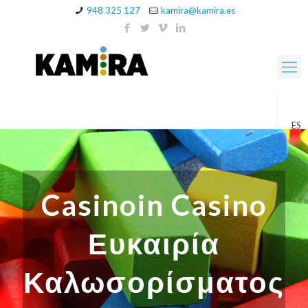
948 325 127
kamira@kamira.es
ES
Casinoin Casino
Ευκαιρία
Καλωσορίσματος