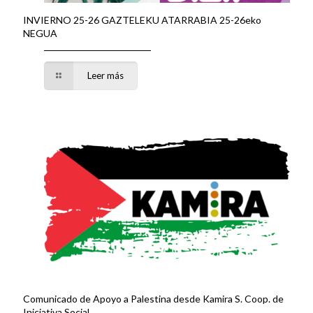
INVIERNO 25-26 GAZTELEKU ATARRABIA 25-26eko
NEGUA
Leer más
Comunicado de Apoyo a Palestina desde Kamira S. Coop. de
Iniciativa Social