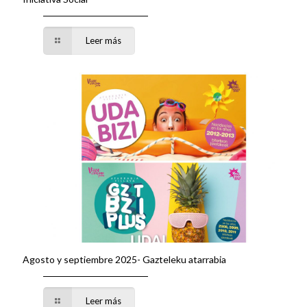
Leer más
Agosto y septiembre 2025- Gazteleku atarrabia
Leer más