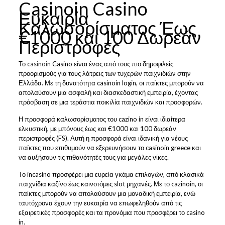
Casinoin Casino
Ευκαιρία
Καλωσορίσματος Έως
€1000 και 100 Δωρεάν
Περιστροφές
Το
casinoin
Casino είναι ένας από τους πιο δημοφιλείς
προορισμούς για τους λάτρεις των τυχερών παιχνιδιών στην
Ελλάδα. Με τη δυνατότητα casinoin login, οι παίκτες μπορούν να
απολαύσουν μια ασφαλή και διασκεδαστική εμπειρία, έχοντας
πρόσβαση σε μια τεράστια ποικιλία παιχνιδιών και προσφορών.
Η προσφορά καλωσορίσματος του cazino in είναι ιδιαίτερα
ελκυστική, με μπόνους έως και €1000 και 100 δωρεάν
περιστροφές (FS). Αυτή η προσφορά είναι ιδανική για νέους
παίκτες που επιθυμούν να εξερευνήσουν το casinoin greece και
να αυξήσουν τις πιθανότητές τους για μεγάλες νίκες.
Το incasino προσφέρει μια ευρεία γκάμα επιλογών, από κλασικά
παιχνίδια καζίνο έως καινοτόμες slot μηχανές. Με το cazinoin, οι
παίκτες μπορούν να απολαύσουν μια μοναδική εμπειρία, ενώ
ταυτόχρονα έχουν την ευκαιρία να επωφεληθούν από τις
εξαιρετικές προσφορές και τα προνόμια που προσφέρει το casino
in.