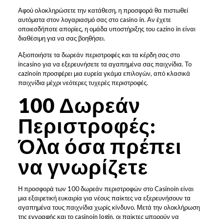
Αφού ολοκληρώσετε την κατάθεση, η προσφορά θα πιστωθεί
αυτόματα στον λογαριασμό σας στο casino in. Αν έχετε
οποιεσδήποτε απορίες, η ομάδα υποστήριξης του cazino in είναι
διαθέσιμη για να σας βοηθήσει.
Αξιοποιήστε τα δωρεάν περιστροφές και τα κέρδη σας στο
incasino για να εξερευνήσετε τα αγαπημένα σας παιχνίδια. Το
cazinoin προσφέρει μια ευρεία γκάμα επιλογών, από κλασικά
παιχνίδια μέχρι νεότερες τυχερές περιστροφές.
100 Δωρεάν
Περιστροφές:
Όλα όσα πρέπει
να γνωρίζετε
Η προσφορά των 100 δωρεάν περιστροφών στο Casinoin είναι
μια εξαιρετική ευκαιρία για νέους παίκτες να εξερευνήσουν τα
αγαπημένα τους παιχνίδια χωρίς κίνδυνο. Μετά την ολοκλήρωση
της εγγραφής και το casinoin login, οι παίκτες μπορούν να